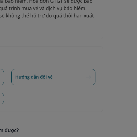
mua bảo hiểm. Hóa đơn GTGT sẽ được Bảo
quá trình mua vé và dịch vụ bảo hiểm.
ẽ không thể hỗ trợ do quá thời hạn xuất
Hướng dẫn đổi vé
ìm được?