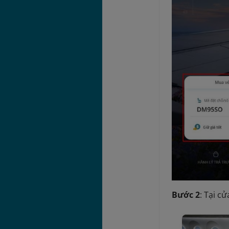
Bước 2
: Tại c