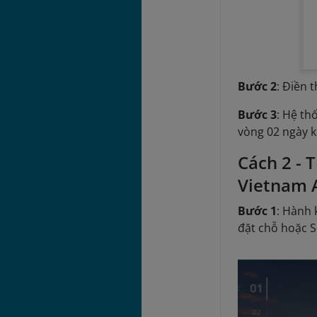
Bước 2
: Điền 
Bước 3
: Hệ th
vòng 02 ngày k
Cách 2 - 
Vietnam A
Bước 1
: Hành 
đặt chỗ hoặc S