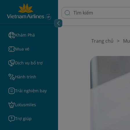
Khám Phá
Trang chủ
Mu
Mua vé
Dịch vụ bổ trợ
Hành trình
Trải nghiệm bay
Lotusmiles
Trợ giúp