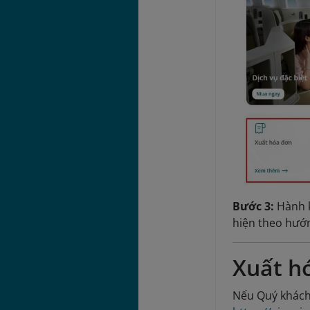
Bước 3:
Hành 
hiện theo hướn
Xuất h
Nếu Quý khách 