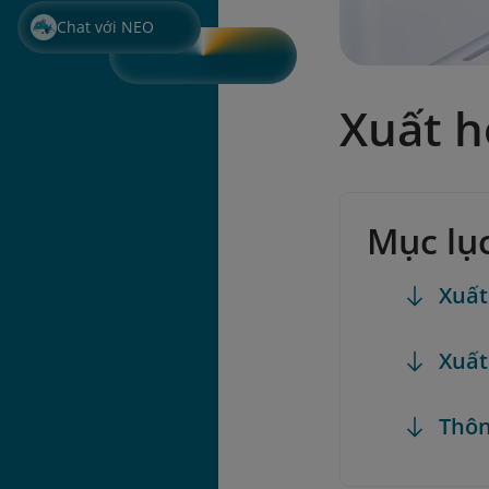
Chat với NEO
Xuất h
Mục lụ
Xuất
Xuất
Thôn