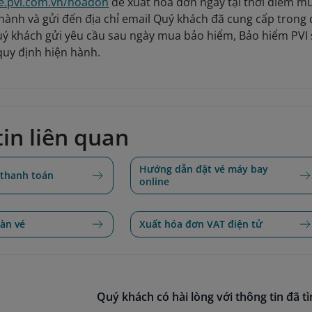
ce.pvi.com.vn/hoadon
để xuất hóa đơn ngay tại thời điểm 
hành và gửi đến địa chỉ email Quý khách đã cung cấp trong 
 khách gửi yêu cầu sau ngày mua bảo hiểm, Bảo hiểm PVI s
quy định hiện hành.
in liên quan
Hướng dẫn đặt vé máy bay
 thanh toán
online
àn vé
Xuất hóa đơn VAT điện tử
Quý khách có hài lòng với thông tin đã t