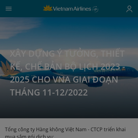
XÂY DỰNG Ý TƯỞNG, THIẾT
KẾ, CHẾ BẢN BỘ LỊCH 2023 -
2025 CHO VNA GIAI ĐOẠN
THÁNG 11-12/2022
Tổng công ty Hàng không Việt Nam - CTCP triển khai
mua sắm gói dịch vụ: