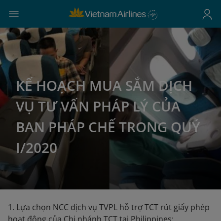
KẾ HOẠCH MUA SẮM DỊCH
VỤ TƯ VẤN PHÁP LÝ CỦA
BAN PHÁP CHẾ TRONG QUÝ
I/2020
1. Lựa chọn NCC dịch vụ TVPL hỗ trợ TCT rút giấy phép
hoạt động của Chi nhánh TCT tại Philippines;