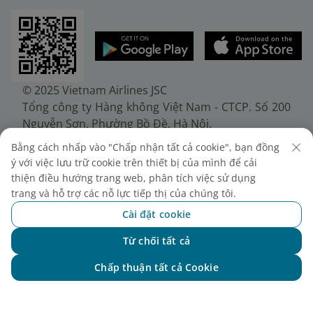
© 2025 Vietnam Airlines JSC
Tổng công ty Hàng không Việt Nam - CTCP. Số 200
Nguyễn Sơn, Phường Bồ Đề, Hà Nội.
Điện thoại: (+84-24) 38272289. Fax: (+84-24)
Bằng cách nhấp vào "Chấp nhận tất cả cookie", bạn đồng
38722375
ý với việc lưu trữ cookie trên thiết bị của mình để cải
Giấy chứng nhận đăng ký doanh nghiệp, mã số
thiện điều hướng trang web, phân tích việc sử dụng
doanh nghiệp 0100107518, đăng ký lần đầu ngày
trang và hỗ trợ các nỗ lực tiếp thị của chúng tôi.
30/6/2010, đăng ký thay đổi lần thứ 10 ngày
Cài đặt cookie
24/7/2025, cấp bởi Sở Tài chính Thành phố Hà Nội.
Từ chối tất cả
Chat với NEO
Chấp thuận tất cả Cookie