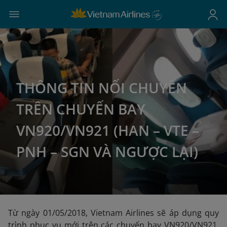
THÔNG TIN NỐI CHUYẾN
TRÊN CHUYẾN BAY
VN920/VN921 (HAN – VTE –
PNH – SGN VÀ NGƯỢC LẠI)
Từ ngày 01/05/2018, Vietnam Airlines sẽ áp dụng quy
trình phục vụ mới trên các chuyến bay VN920/VN921.