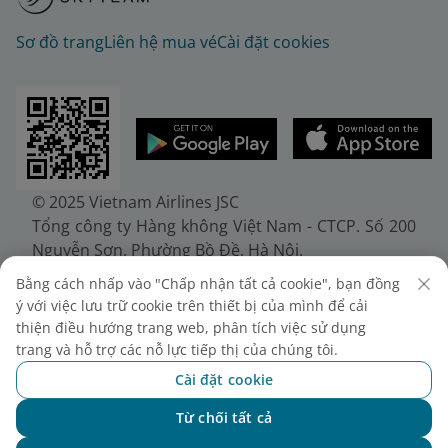
Sơ đồ trang
Liên hệ mua vé
Cài đặt cookies
© 2025 Vietnam Airlines JSC
Tổng công ty Hàng không Việt Nam - CTCP. Số 200
Nguyễn Sơn, Phường Bồ Đề, Hà Nội.
Điện thoại: (+84-24) 38272289. Fax: (+84-24)
Bằng cách nhấp vào "Chấp nhận tất cả cookie", bạn đồng
38722375
ý với việc lưu trữ cookie trên thiết bị của mình để cải
Giấy chứng nhận đăng ký doanh nghiệp, mã số
thiện điều hướng trang web, phân tích việc sử dụng
doanh nghiệp 0100107518, đăng ký lần đầu ngày
trang và hỗ trợ các nỗ lực tiếp thị của chúng tôi.
30/6/2010, đăng ký thay đổi lần thứ 10 ngày
Cài đặt cookie
24/7/2025, cấp bởi Sở Tài chính Thành phố Hà Nội.
Từ chối tất cả
Chat với NEO