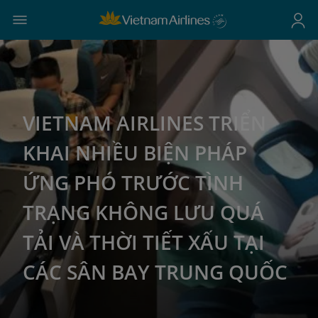
VIETNAM AIRLINES TRIỂN
KHAI NHIỀU BIỆN PHÁP
ỨNG PHÓ TRƯỚC TÌNH
TRẠNG KHÔNG LƯU QUÁ
TẢI VÀ THỜI TIẾT XẤU TẠI
CÁC SÂN BAY TRUNG QUỐC