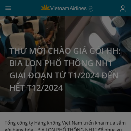
THƯ MỜI CHÀO GIÁ GÓI HH:
BIA LON PHỔ THÔNG NH1
GIAI ĐOẠN TỪ T1/2024 ĐẾN
HẾT T12/2024
Tổng công ty Hàng không Việt Nam triển khai mua sắm
gói hàng hóa " BIA LON PHỔ THÔNG NH1" để phục vụ