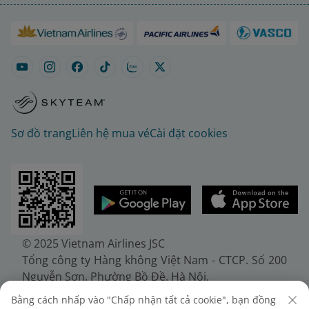
Sơ đồ trang
Liên hệ mua vé
Cài đặt cookies
© 2025 Vietnam Airlines JSC
Tổng công ty Hàng không Việt Nam - CTCP. Số 200
Nguyễn Sơn, Phường Bồ Đề, Hà Nội.
Điện thoại: (+84-24) 38272289. Fax: (+84-24)
Bằng cách nhấp vào "Chấp nhận tất cả cookie", bạn đồng