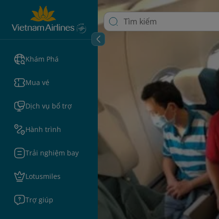
Khám Phá
Mua vé
Dịch vụ bổ trợ
Hành trình
Trải nghiệm bay
Lotusmiles
Trợ giúp