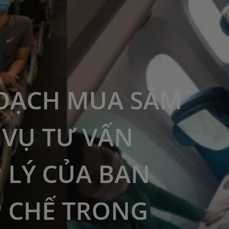
OẠCH MUA SẮM
 VỤ TƯ VẤN
 LÝ CỦA BAN
 CHẾ TRONG