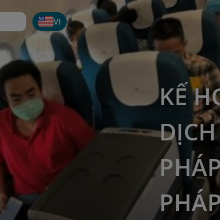
VI
KẾ H
DỊCH
PHÁP
PHÁP