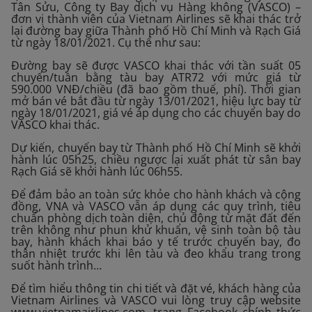
Tân Sửu, Công ty Bay dịch vụ Hàng không (VASCO) –
đơn vị thành viên của Vietnam Airlines sẽ khai thác trở
lại đường bay giữa Thành phố Hồ Chí Minh và Rạch Giá
từ ngày 18/01/2021. Cụ thể như sau:
Đường bay sẽ được VASCO khai thác với tần suất 05
chuyến/tuần bằng tàu bay ATR72 với mức giá từ
590.000 VNĐ/chiều (đã bao gồm thuế, phí). Thời gian
mở bán vé bắt đầu từ ngày 13/01/2021, hiệu lực bay từ
ngày 18/01/2021, giá vé áp dụng cho các chuyến bay do
VASCO khai thác.
Dự kiến, chuyến bay từ Thành phố Hồ Chí Minh sẽ khởi
hành lúc 05h25, chiều ngược lại xuất phát từ sân bay
Rạch Giá sẽ khởi hành lúc 06h55.
Để đảm bảo an toàn sức khỏe cho hành khách và cộng
đồng, VNA và VASCO vẫn áp dụng các quy trình, tiêu
chuẩn phòng dịch toàn diện, chủ động từ mặt đất đến
trên không như phun khử khuẩn, vệ sinh toàn bộ tàu
bay, hành khách khai báo y tế trước chuyến bay, đo
thân nhiệt trước khi lên tàu và đeo khẩu trang trong
suốt hành trình…
Để tìm hiểu thông tin chi tiết và đặt vé, khách hàng của
Vietnam Airlines và VASCO vui lòng truy cập website