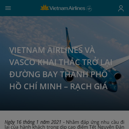
VIETNAM AIRLINES VÀ
VASCO KHAI THÁC TRỞ LẠI
ĐƯỜNG BAY THÀNH PHỐ
HỒ CHÍ MINH – RẠCH GIÁ
Ngày 16 tháng 1 năm 2021
-
Nhằm đáp ứng nhu cầu đi
lại của hành khách trong dịp cao điểm Tết Nguyên Đán