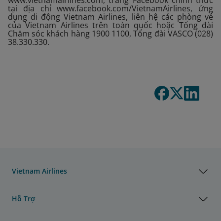
www.vietnamairlines.com, trang Facebook chính thức
tại địa chỉ www.facebook.com/VietnamAirlines, ứng
dụng di động Vietnam Airlines, liên hệ các phòng vé
của Vietnam Airlines trên toàn quốc hoặc Tổng đài
Chăm sóc khách hàng 1900 1100, Tổng đài VASCO (028)
38.330.330.
Vietnam Airlines
Hỗ Trợ