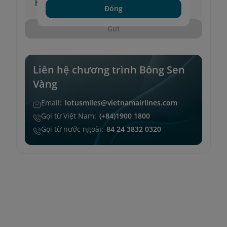
hàng.
Đóng
Gửi
Liên hệ chương trình Bông Sen
Vàng
Email:
lotusmiles@vietnamairlines.com
Gọi từ Việt Nam:
(+84)1900 1800
Gọi từ nước ngoài:
84 24 3832 0320