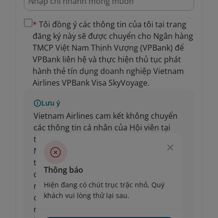
*
Tôi đồng ý các thông tin của tôi tại trang
đăng ký này sẽ được chuyển cho Ngân hàng
TMCP Việt Nam Thịnh Vượng (VPBank) để
VPBank liên hệ và thực hiện thủ tục phát
hành thẻ tín dụng doanh nghiệp Vietnam
Airlines VPBank Visa SkyVoyage.
Lưu ý
Vietnam Airlines cam kết không chuyển
các thông tin cá nhân của Hội viên tại
trang đăng ký này ra khỏi lãnh thổ Việt
Nam. Các thông tin của Quý khách tại
trang đăng ký này sẽ không được sử
Thông báo
dụng cho các mục đích khác ngoài
Hiện đang có chút trục trặc nhỏ, Quý
những mục đích được nêu trên hoặc
khách vui lòng thử lại sau.
chia sẻ với bên thứ 3, trừ trường hợp đã
nhận được sự chấp thuận của khách