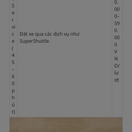
0.
S
00
e
0–
r
59
vi
0.
c
Đặt xe qua các dịch vụ như
00
e
SuperShuttle.
0
(
V
4
N
5
D/
–
lư
6
ợt
0
p
h
ú
t)