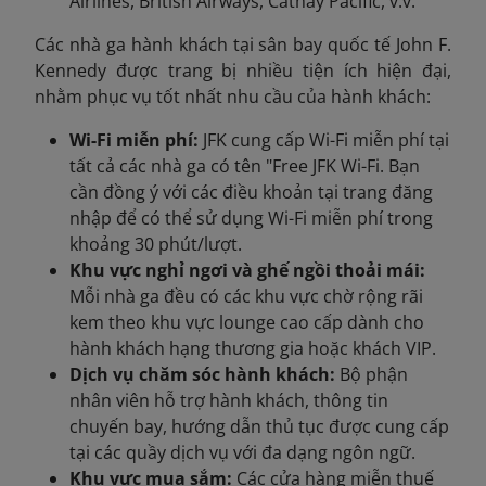
Airlines, British Airways, Cathay Pacific, v.v.
Các nhà ga hành khách tại sân bay quốc tế John F.
Kennedy được trang bị nhiều tiện ích hiện đại,
nhằm phục vụ tốt nhất nhu cầu của hành khách:
Wi-Fi miễn phí:
JFK cung cấp Wi-Fi miễn phí tại
tất cả các nhà ga có tên "Free JFK Wi-Fi. Bạn
cần đồng ý với các điều khoản tại trang đăng
nhập để có thể sử dụng Wi-Fi miễn phí trong
khoảng 30 phút/lượt.
Khu vực nghỉ ngơi và ghế ngồi thoải mái:
Mỗi nhà ga đều có các khu vực chờ rộng rãi
kem theo khu vực lounge cao cấp dành cho
hành khách hạng thương gia hoặc khách VIP.
Dịch vụ chăm sóc hành khách:
Bộ phận
nhân viên hỗ trợ hành khách, thông tin
chuyến bay, hướng dẫn thủ tục được cung cấp
tại các quầy dịch vụ với đa dạng ngôn ngữ.
Khu vực mua sắm:
Các cửa hàng miễn thuế