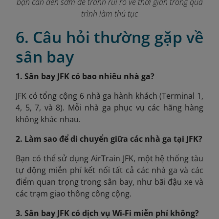
bạn cần đến sớm để tránh rủi ro về thời gian trong quá
trình làm thủ tục
6. Câu hỏi thường gặp về
sân bay
1. Sân bay JFK có bao nhiêu nhà ga?
JFK có tổng cộng 6 nhà ga hành khách (Terminal 1,
4, 5, 7, và 8). Mỗi nhà ga phục vụ các hãng hàng
không khác nhau.
2. Làm sao để di chuyển giữa các nhà ga tại JFK?
Bạn có thể sử dụng AirTrain JFK, một hệ thống tàu
tự động miễn phí kết nối tất cả các nhà ga và các
điểm quan trọng trong sân bay, như bãi đậu xe và
các trạm giao thông công cộng.
3. Sân bay JFK có dịch vụ Wi-Fi miễn phí không?