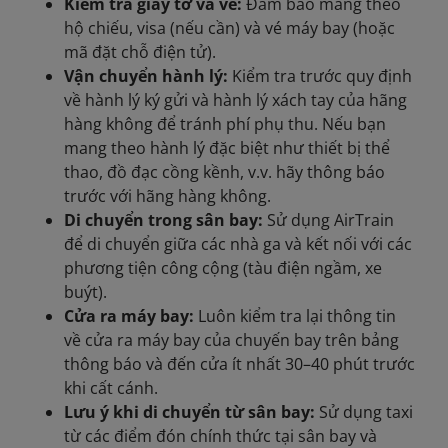
Kiểm tra giấy tờ và vé:
Đảm bảo mang theo
hộ chiếu, visa (nếu cần) và vé máy bay (hoặc
mã đặt chỗ điện tử).
Vận chuyển hành lý:
Kiểm tra trước quy định
về hành lý ký gửi và hành lý xách tay của hãng
hàng không để tránh phí phụ thu. Nếu bạn
mang theo hành lý đặc biệt như thiết bị thể
thao, đồ đạc cồng kềnh, v.v. hãy thông báo
trước với hãng hàng không.
Di chuyển trong sân bay:
Sử dụng AirTrain
để di chuyển giữa các nhà ga và kết nối với các
phương tiện công cộng (tàu điện ngầm, xe
buýt).
Cửa ra máy bay:
Luôn kiểm tra lại thông tin
về cửa ra máy bay của chuyến bay trên bảng
thông báo và đến cửa ít nhất 30–40 phút trước
khi cất cánh.
Lưu ý khi di chuyển từ sân bay:
Sử dụng taxi
từ các điểm đón chính thức tại sân bay và