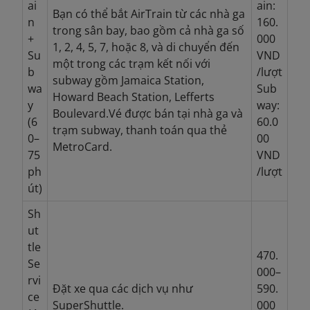
ai
ain:
Bạn có thể bắt AirTrain từ các nhà ga
n
160.
trong sân bay, bao gồm cả nhà ga số
+
000
1, 2, 4, 5, 7, hoặc 8, và di chuyển đến
Su
VND
một trong các trạm kết nối với
b
/lượt
subway gồm Jamaica Station,
wa
Sub
Howard Beach Station, Lefferts
y
way:
Boulevard.Vé được bán tại nhà ga và
(6
60.0
trạm subway, thanh toán qua thẻ
0–
00
MetroCard.
75
VND
ph
/lượt
út)
Sh
ut
tle
470.
Se
000–
rvi
Đặt xe qua các dịch vụ như
590.
ce
SuperShuttle.
000