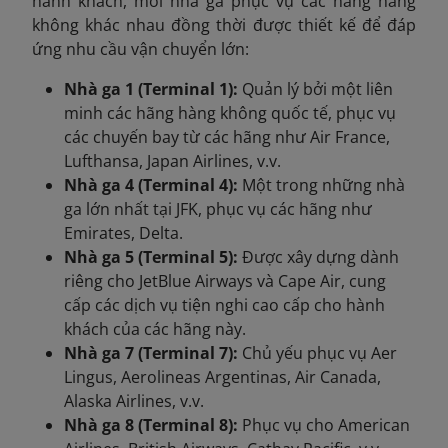
hành khách, mỗi nhà ga phục vụ các hãng hàng
không khác nhau đồng thời được thiết kế để đáp
ứng nhu cầu vận chuyển lớn:
Nhà ga 1 (Terminal 1):
Quản lý bởi một liên
minh các hãng hàng không quốc tế, phục vụ
các chuyến bay từ các hãng như Air France,
Lufthansa, Japan Airlines, v.v.
Nhà ga 4 (Terminal 4):
Một trong những nhà
ga lớn nhất tại JFK, phục vụ các hãng như
Emirates, Delta.
Nhà ga 5 (Terminal 5):
Được xây dựng dành
riêng cho JetBlue Airways và Cape Air, cung
cấp các dịch vụ tiện nghi cao cấp cho hành
khách của các hãng này.
Nhà ga 7 (Terminal 7):
Chủ yếu phục vụ Aer
Lingus, Aerolineas Argentinas, Air Canada,
Alaska Airlines, v.v.
Nhà ga 8 (Terminal 8):
Phục vụ cho American