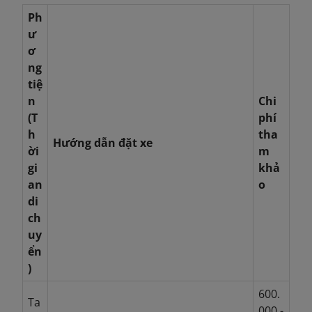
Ph
ư
ơ
ng
tiệ
n
Chi
(T
phí
h
tha
Hướng dẫn đặt xe
ời
m
gi
khả
an
o
di
ch
uy
ển
)
600.
Ta
000 -