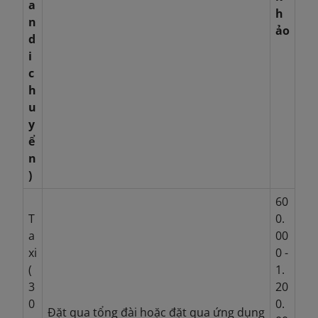
a
h
n
ảo
d
i
c
h
u
y
ể
n
)
60
T
0.
a
00
xi
0 -
(
1.
3
20
0
0.
Đặt qua tổng đài hoặc đặt qua ứng dụng