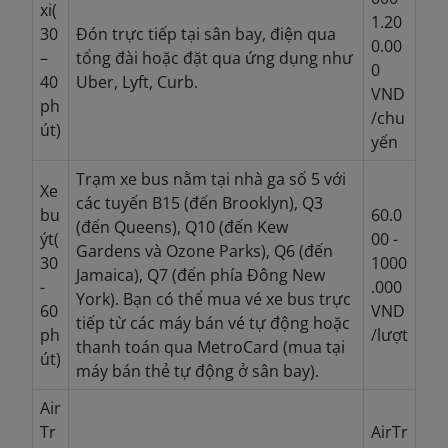
xi(
1.20
30
Đón trực tiếp tại sân bay, điện qua
0.00
–
tổng đài hoặc đặt qua ứng dụng như
0
40
Uber, Lyft, Curb.
VND
ph
/chu
út)
yến
Trạm xe bus nằm tại nhà ga số 5 với
Xe
các tuyến B15 (đến Brooklyn), Q3
bu
60.0
(đến Queens), Q10 (đến Kew
ýt(
00 -
Gardens và Ozone Parks), Q6 (đến
30
1000
Jamaica), Q7 (đến phía Đông New
-
.000
York). Bạn có thể mua vé xe bus trực
60
VND
tiếp từ các máy bán vé tự động hoặc
ph
/lượt
thanh toán qua MetroCard (mua tại
út)
máy bán thẻ tự động ở sân bay).
Air
Tr
AirTr