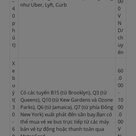
–
00
như Uber, Lyft, Curb
4
0
0
V
p
N
h
D/
ú
ch
t)
uy
ến
X
e
60
b
.0
u
00
ý
Có các tuyến B15 (từ Brooklyn), Q3 (từ
-
t(
Queens), Q10 (từ Kew Gardens và Ozone
10
3
Parks), Q6 (từ Jamaica), Q7 (từ phía Đông
00
0
New York) xuất phát đến sân bay.Bạn có
.0
-
thể mua vé xe bus trực tiếp từ các máy
00
6
bán vé tự động hoặc thanh toán qua
V