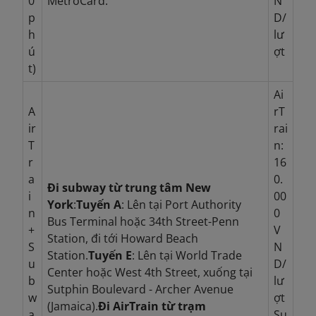
0
MetroCard.
N
p
D/
h
lư
ú
ợt
t)
Ai
A
rT
ir
rai
T
n:
r
16
a
0.
Đi subway từ trung tâm New
i
00
York
:
Tuyến A
: Lên tại Port Authority
n
0
Bus Terminal hoặc 34th Street-Penn
+
V
Station, đi tới Howard Beach
S
N
Station.
Tuyến E
: Lên tại World Trade
u
D/
Center hoặc West 4th Street, xuống tại
b
lư
Sutphin Boulevard - Archer Avenue
w
ợt
(Jamaica).
Đi AirTrain từ trạm
a
Su