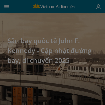
Sân bay quốc tế John F.
Kennedy - Cập nhật đường
bay, di chuyển 2025