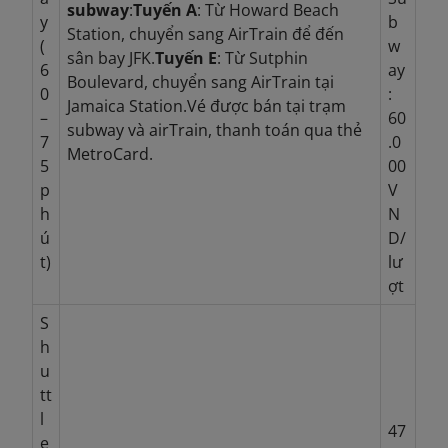
subway
:
Tuyến A
: Từ Howard Beach
y
b
Station, chuyển sang AirTrain để đến
(
w
sân bay JFK.
Tuyến E
: Từ Sutphin
6
ay
Boulevard, chuyển sang AirTrain tại
0
:
Jamaica Station.
Vé được bán tại trạm
–
60
subway và airTrain, thanh toán qua thẻ
7
.0
MetroCard.
5
00
p
V
h
N
ú
D/
t)
lư
ợt
S
h
u
tt
l
47
e