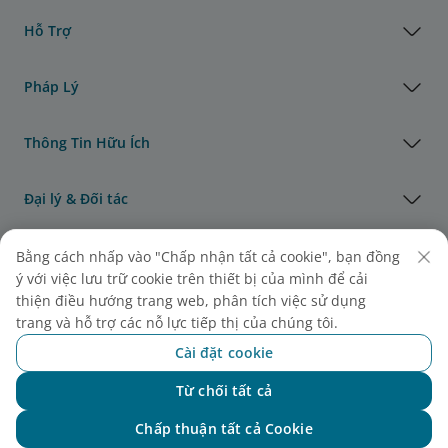
Hỗ Trợ
Pháp Lý
Thông Tin Hữu Ích
Đại lý & Đối tác
Vận Tải Hàng Hóa
Bằng cách nhấp vào "Chấp nhận tất cả cookie", bạn đồng
ý với việc lưu trữ cookie trên thiết bị của mình để cải
thiện điều hướng trang web, phân tích việc sử dụng
Giải thưởng của Vietnam Airlines
trang và hỗ trợ các nỗ lực tiếp thị của chúng tôi.
Cài đặt cookie
Từ chối tất cả
Chat với NEO
Chấp thuận tất cả Cookie