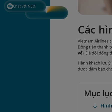
Chat với NEO
Các hì
Vietnam Airlines 
Đồng tiền thanh t
vé)
. Để đổi đồng 
Hành khách lưu ý 
được đảm bảo cho 
Mục lụ
Hình