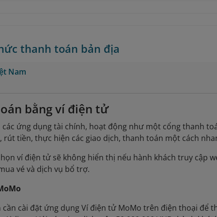
thức thanh toán bản địa
iệt Nam
oán bằng ví điện tử
là các ứng dụng tài chính, hoạt động như một cổng thanh to
, rút tiền, thực hiện các giao dịch, thanh toán một cách nha
chọn ví điện tử sẽ không hiển thị nếu hành khách truy cập w
mua vé và dịch vụ bổ trợ.
 MoMo
cần cài đặt ứng dụng Ví điện tử MoMo trên điện thoại để t