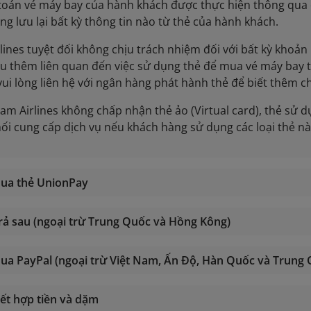
 toán vé máy bay của hành khách được thực hiện thông qua
ông lưu lại bất kỳ thông tin nào từ thẻ của hành khách.
lines tuyệt đối không chịu trách nhiệm đối với bất kỳ khoả
u thêm liên quan đến việc sử dụng thẻ để mua vé máy bay t
ui lòng liên hệ với ngân hàng phát hành thẻ để biết thêm chi
nam Airlines không chấp nhận thẻ ảo (Virtual card), thẻ sử d
ối cung cấp dịch vụ nếu khách hàng sử dụng các loại thẻ nà
qua thẻ UnionPay
rả sau (ngoại trừ Trung Quốc và Hồng Kông)
ua PayPal (ngoại trừ Việt Nam, Ấn Độ, Hàn Quốc và Trung
ết hợp tiền và dặm