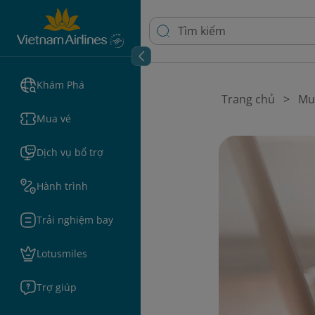
Khám Phá
Trang chủ
Mu
Mua vé
Dịch vụ bổ trợ
Hành trình
Trải nghiệm bay
Lotusmiles
Trợ giúp