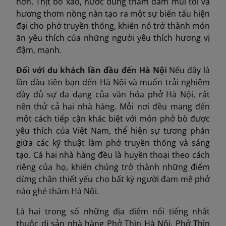
hơn. Thịt bò xào, nước dùng thấm đẫm mùi tỏi và
hương thơm nồng nàn tạo ra một sự biến tấu hiện
đại cho phở truyền thống, khiến nó trở thành món
ăn yêu thích của những người yêu thích hương vị
đậm, mạnh.
Đối với du khách lần đầu đến Hà Nội
Nếu đây là
lần đầu tiên bạn đến Hà Nội và muốn trải nghiệm
đầy đủ sự đa dạng của văn hóa phở Hà Nội, rất
nên thử cả hai nhà hàng. Mỗi nơi đều mang đến
một cách tiếp cận khác biệt với món phở bò được
yêu thích của Việt Nam, thể hiện sự tương phản
giữa các kỹ thuật làm phở truyền thống và sáng
tạo. Cả hai nhà hàng đều là huyền thoại theo cách
riêng của họ, khiến chúng trở thành những điểm
dừng chân thiết yếu cho bất kỳ người đam mê phở
nào ghé thăm Hà Nội.
Là hai trong số những địa điểm nổi tiếng nhất
thuộc di sản nhà hàng Phở Thìn Hà Nội, Phở Thìn