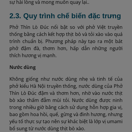
sự hài lòng và mong muốn quay lại..
2.3. Quy trình chế biến đặc trưng
Phở Thìn Lò Đúc nổi bật so với phở Việt truyền
thống bằng cách kết hợp thịt bò và tỏi xào vào quá
trình chuẩn bị. Phương pháp này tạo ra một bát
phở đậm đà, thơm hơn, hấp dẫn những người
thích hương vị mạnh.
Nước dùng
Không giống như nước dùng nhẹ và tinh tế của
phở kiểu Hà Nội truyền thống, nước dùng của Phở
Thìn Lò Đúc đậm và thơm hơn, nhờ vào nước thịt
bò xào thấm đẫm mùi tỏi. Nước dùng được ninh
trong nhiều giờ bằng cách sử dụng hỗn hợp gia vị,
bao gồm hoa hồi, quế, gừng và đinh hương, nhưng
yếu tố thực sự tạo nên sự khác biệt là lớp vị umami
bổ sung từ nước dùng thịt bò xào.