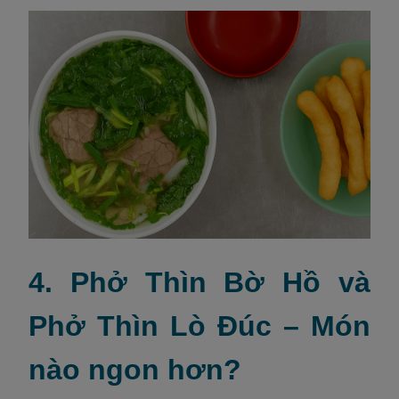
4. Phở Thìn Bờ Hồ và
Phở Thìn Lò Đúc – Món
nào ngon hơn?