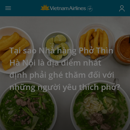
Tại sao Nhà hàng Phở Thìn
Hà Nội là địa điểm nhất
định phải ghé thăm đối với
những người yêu thích phở?