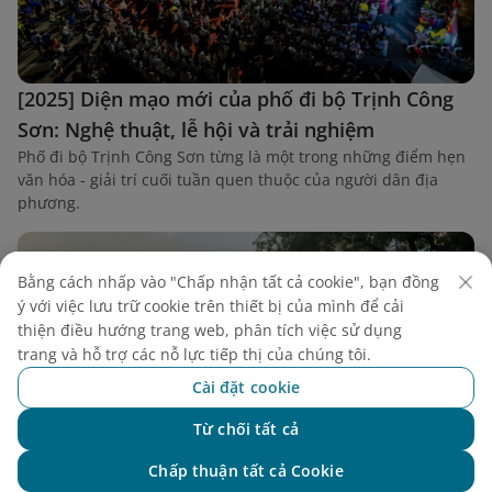
[2025] Diện mạo mới của phố đi bộ Trịnh Công
Sơn: Nghệ thuật, lễ hội và trải nghiệm
Phố đi bộ Trịnh Công Sơn từng là một trong những điểm hẹn
văn hóa - giải trí cuối tuần quen thuộc của người dân địa
phương.
Bằng cách nhấp vào "Chấp nhận tất cả cookie", bạn đồng
ý với việc lưu trữ cookie trên thiết bị của mình để cải
thiện điều hướng trang web, phân tích việc sử dụng
trang và hỗ trợ các nỗ lực tiếp thị của chúng tôi.
Cài đặt cookie
Từ chối tất cả
Chat với NEO
Chấp thuận tất cả Cookie