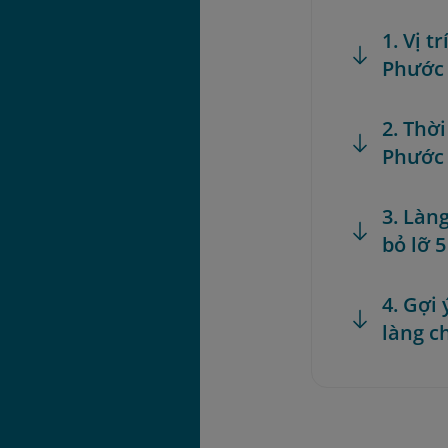
1. Vị t
Phước
2. Thờ
Phước
3. Làn
bỏ lỡ 
4. Gợi
làng c