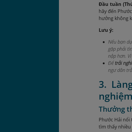
Đầu tuần (Thứ
hãy đến Phước 
hưởng không kh
Lưu ý:
Nếu bạn dự 
gặp phải tì
nập hơn. Vì
Để
trải ngh
ngư dân trở
3. Làn
nghiệm
Thưởng th
Phước Hải nổi 
tìm thấy nhiều