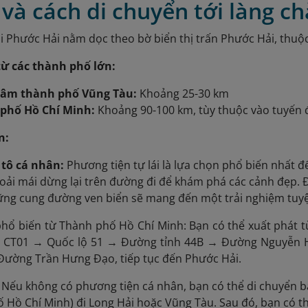
rí và cách di chuyển tới làng c
i Phước Hải nằm dọc theo bờ biển thị trấn Phước Hải, thuộc
ừ các thành phố lớn:
tâm thành phố Vũng Tàu:
Khoảng 25-30 km
phố Hồ Chí Minh:
Khoảng 90-100 km, tùy thuộc vào tuyến
n:
tô cá nhân:
Phương tiện tự lái là lựa chọn phổ biến nhất đ
oải mái dừng lại trên đường đi để khám phá các cảnh đẹp. Đ
ng cung đường ven biển sẽ mang đến một trải nghiệm tuyệt
hổ biến từ Thành phố Hồ Chí Minh: Bạn có thể xuất phát 
c CT01 → Quốc lộ 51 → Đường tỉnh 44B → Đường Nguyễn
ường Trần Hưng Đạo, tiếp tục đến Phước Hải.
Nếu không có phương tiện cá nhân, bạn có thể di chuyển 
 Hồ Chí Minh) đi Long Hải hoặc Vũng Tàu. Sau đó, bạn có th