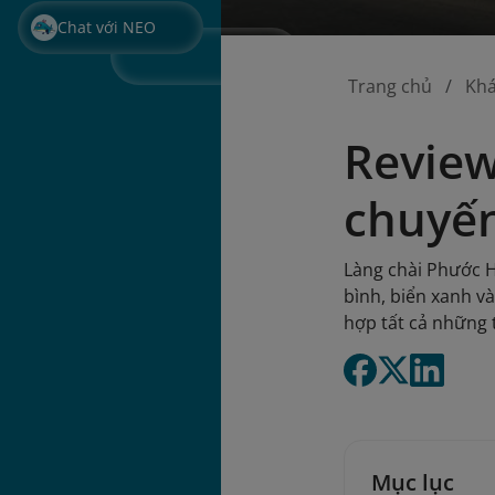
Chat với NEO
Trang chủ
Kh
Review
chuyến
Làng chài Phước H
bình, biển xanh v
hợp tất cả những t
Mục lục