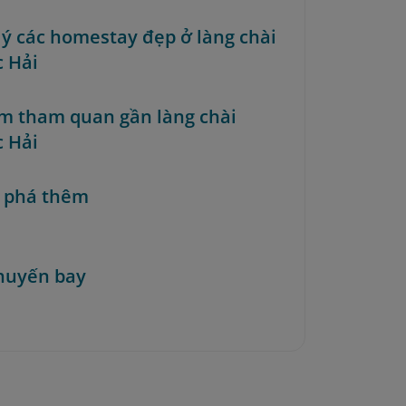
i ý các homestay đẹp ở làng chài
 Hải
ểm tham quan gần làng chài
 Hải
 phá thêm
huyến bay