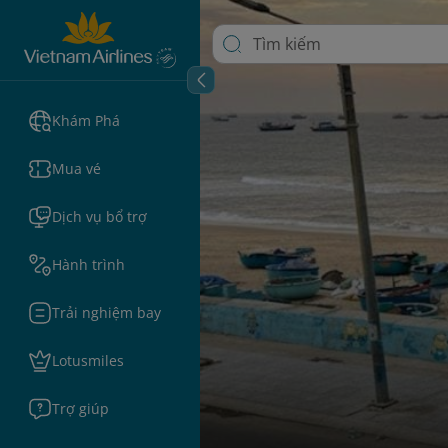
Khám Phá
Mua vé
Dịch vụ bổ trợ
Hành trình
Trải nghiệm bay
Lotusmiles
Trợ giúp