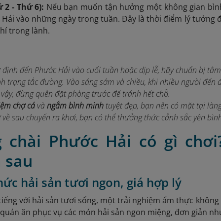
 2 - Thứ 6):
Nếu bạn muốn tận hưởng một không gian bình 
Hải vào những ngày trong tuần. Đây là thời điểm lý tưởng 
í trong lành.
định đến Phước Hải vào cuối tuần hoặc dịp lễ, hãy chuẩn bị tâm
nh trạng tắc đường. Vào sáng sớm và chiều, khi nhiều người đến
 vậy, đừng quên đặt phòng trước để tránh hết chỗ.
iệm chợ cá
và
ngắm bình minh
tuyệt đẹp, bạn nên có mặt tại là
 về sau chuyến ra khơi, bạn có thể thưởng thức cảnh sắc yên bìn
g chài Phước Hải có gì chơi
 sau
ức hải sản tươi ngon, giá hợp lý
tiếng với hải sản tươi sống, một trải nghiệm ẩm thực không 
 quán ăn phục vụ các món hải sản ngon miệng, đơn giản nh