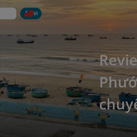
VI
Revie
Phước
chuyế