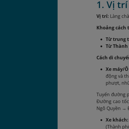
1. Vị t
Vị trí:
Làng chà
Khoảng cách t
Từ trung 
Từ Thành 
Cách di chuyể
Xe máy/Ô 
động và th
phượt, nhữ
Tuyến đường p
Đường cao tố
Ngô Quyền → Đ
Xe khách:
(Thành phố