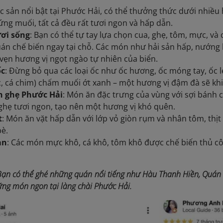
ặc sản nổi bật tại Phước Hải, có thể thưởng thức dưới nhiề
ứng muối, tất cả đều rất tươi ngon và hấp dẫn.
ươi sống
: Bạn có thể tự tay lựa chọn cua, ghẹ, tôm, mực, và 
án chế biến ngay tại chỗ. Các món như hải sản hấp, nướng
vẹn hương vị ngọt ngào tự nhiên của biển.
ốc
: Đừng bỏ qua các loại ốc như ốc hương, ốc móng tay, ốc 
c, cá chim) chấm muối ớt xanh – một hương vị đậm đà sẽ kh
h ghẹ Phước Hải
: Món ăn đặc trưng của vùng với sợi bánh 
ghẹ tươi ngon, tạo nên một hương vị khó quên.
t
: Món ăn vặt hấp dẫn với lớp vỏ giòn rụm và nhân tôm, thị
bè.
ản
: Các món mực khô, cá khô, tôm khô được chế biến thủ cô
Bạn có thể ghé những quán nổi tiếng như Hàu Thanh Hiền, Quán
ng món ngon tại làng chài Phước Hải.