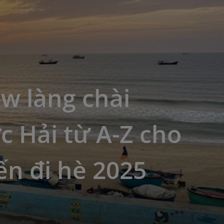
w làng chài
 Hải từ A-Z cho
n đi hè 2025