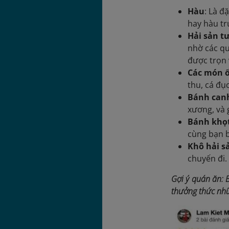
Hàu
: Là đ
hay hàu tr
Hải sản t
nhờ các qu
được trọn 
Các món 
thu, cá đụ
Bánh can
xương, và 
Bánh khọ
cùng bạn 
Khô hải s
chuyến đi.
Gợi ý quán ăn: 
thưởng thức nhữ