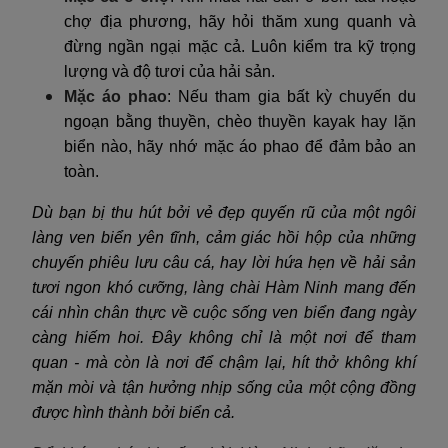
chợ địa phương, hãy hỏi thăm xung quanh và
đừng ngần ngại mặc cả. Luôn kiểm tra kỹ trọng
lượng và độ tươi của hải sản.
Mặc áo phao
: Nếu tham gia bất kỳ chuyến du
ngoạn bằng thuyền, chèo thuyền kayak hay lặn
biển nào, hãy nhớ mặc áo phao để đảm bảo an
toàn.
Dù bạn bị thu hút bởi vẻ đẹp quyến rũ của một ngôi
làng ven biển yên tĩnh, cảm giác hồi hộp của những
chuyến phiêu lưu câu cá, hay lời hứa hẹn về hải sản
tươi ngon khó cưỡng, làng chài Hàm Ninh mang đến
cái nhìn chân thực về cuộc sống ven biển đang ngày
càng hiếm hoi. Đây không chỉ là một nơi để tham
quan - mà còn là nơi để chậm lại, hít thở không khí
mặn mòi và tận hưởng nhịp sống của một cộng đồng
được hình thành bởi biển cả.