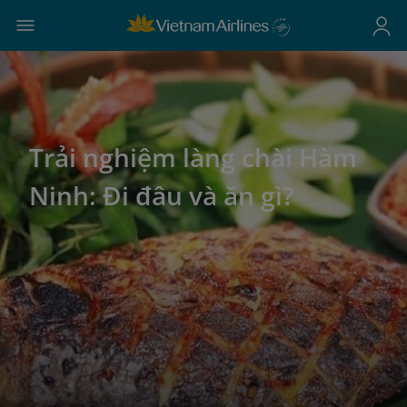
Trải nghiệm làng chài Hàm
Ninh: Đi đâu và ăn gì?