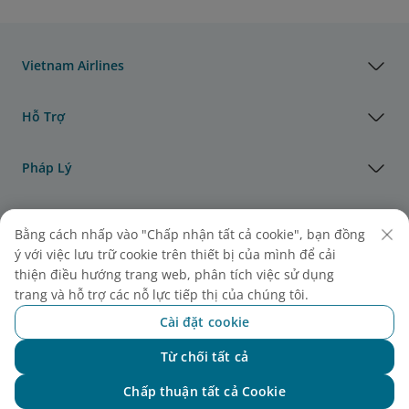
Vietnam Airlines
Hỗ Trợ
Pháp Lý
Thông Tin Hữu Ích
Bằng cách nhấp vào "Chấp nhận tất cả cookie", bạn đồng
ý với việc lưu trữ cookie trên thiết bị của mình để cải
Đại lý & Đối tác
thiện điều hướng trang web, phân tích việc sử dụng
trang và hỗ trợ các nỗ lực tiếp thị của chúng tôi.
Vận Tải Hàng Hóa
Cài đặt cookie
Từ chối tất cả
Chat với NEO
Giải thưởng của Vietnam Airlines
Chấp thuận tất cả Cookie