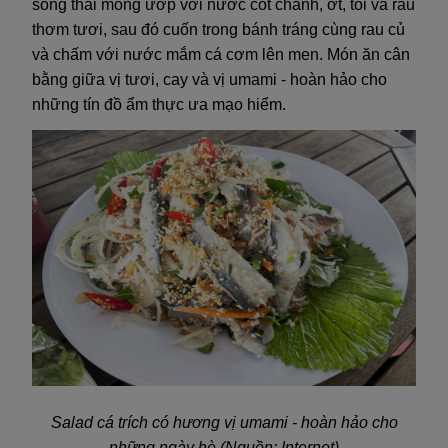
sống thái mỏng ướp với nước cốt chanh, ớt, tỏi và rau
thơm tươi, sau đó cuốn trong bánh tráng cùng rau củ
và chấm với nước mắm cá cơm lên men. Món ăn cân
bằng giữa vị tươi, cay và vị umami - hoàn hảo cho
những tín đồ ẩm thực ưa mạo hiểm.
Salad cá trích có hương vị umami - hoàn hảo cho
những ngày hè (Nguồn: Internet)