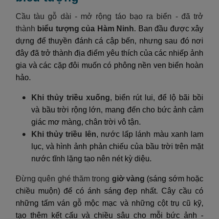
Cầu tàu gỗ dài - mở rộng táo bạo ra biển - đã trở
thành
biểu tượng của Hàm Ninh
. Ban đầu được xây
dựng để thuyền đánh cá cập bến, nhưng sau đó nơi
đây đã trở thành địa điểm yêu thích của các nhiếp ảnh
gia và các cặp đôi muốn có phông nền ven biển hoàn
hảo.
Khi thủy triều xuống
, biển rút lui, để lộ bãi bồi
và bầu trời rộng lớn, mang đến cho bức ảnh cảm
giác mơ màng, chân trời vô tận.
Khi thủy triều lên
, nước lấp lánh màu xanh lam
lục, và hình ảnh phản chiếu của bầu trời trên mặt
nước tĩnh lặng tạo nên nét kỳ diệu.
Đừng quên ghé thăm trong
giờ vàng
(sáng sớm hoặc
chiều muộn) để có ánh sáng đẹp nhất. Cây cầu có
những tấm ván gỗ mộc mạc và những cột trụ cũ kỹ,
tạo thêm kết cấu và chiều sâu cho mỗi bức ảnh -