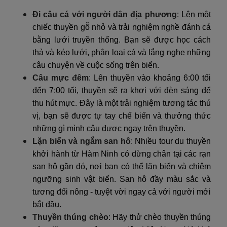
Đi câu cá với người dân địa phương
: Lên một
chiếc thuyền gỗ nhỏ và trải nghiệm nghề đánh cá
bằng lưới truyền thống. Bạn sẽ được học cách
thả và kéo lưới, phân loại cá và lắng nghe những
câu chuyện về cuộc sống trên biển.
Câu mực đêm
: Lên thuyền vào khoảng 6:00 tối
đến 7:00 tối, thuyền sẽ ra khơi với đèn sáng để
thu hút mực. Đây là một trải nghiệm tương tác thú
vị, bạn sẽ được tự tay chế biến và thưởng thức
những gì mình câu được ngay trên thuyền.
Lặn biển và ngắm san hô
: Nhiều tour du thuyền
khởi hành từ Hàm Ninh có dừng chân tại các rạn
san hô gần đó, nơi bạn có thể lặn biển và chiêm
ngưỡng sinh vật biển. San hô đầy màu sắc và
tương đối nông - tuyệt vời ngay cả với người mới
bắt đầu.
Thuyền thúng chèo
: Hãy thử chèo thuyền thúng