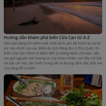
Hướng dẫn khám phá biển Cửa Cạn từ A-Z
Nếu bạn đang tìm kiếm một chốn bình yên để tránh xa sự ồn
ào, náo nhiệt của các điểm du lịch đông đúc ở Phú Quốc, thì
biển Cửa Cạn chính là điểm đến lý tưởng dành cho bạn. Vẫn
còn giữ nguyên nét hoang sơ của thiên nhiên, nơi đây nổi bật
với bãi cát mịn, làn nước trong vắt và khung cảnh đặc biệt nơi
cửa sông đổ ra biển.