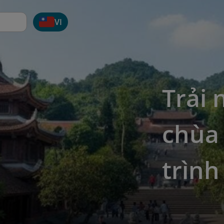
VI
Trải 
chùa
trình