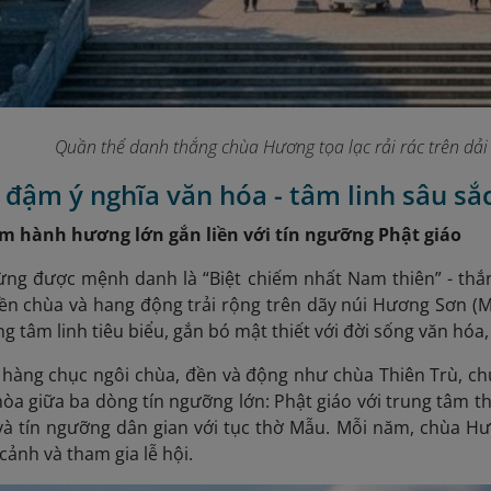
Quần thể danh thắng chùa Hương tọa lạc rải rác trên dải
 đậm ý nghĩa văn hóa - tâm linh sâu sắ
tâm hành hương lớn gắn liền với tín ngưỡng Phật giáo
ng được mệnh danh là “Biệt chiếm nhất Nam thiên” - thắn
ền chùa và hang động trải rộng trên dãy núi Hương Sơn (
 tâm linh tiêu biểu, gắn bó mật thiết với đời sống văn hóa,
hàng chục ngôi chùa, đền và động như chùa Thiên Trù, chù
o hòa giữa ba dòng tín ngưỡng lớn: Phật giáo với trung tâm
và tín ngưỡng dân gian với tục thờ Mẫu. Mỗi năm, chùa 
cảnh và tham gia lễ hội.