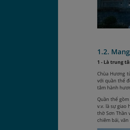
1.2. Mang
1 - Là trung 
Chùa Hương từ
với quần thể đ
tâm hành hương
Quần thể gồm 
v.v. là sự gia
thờ Sơn Thần 
chiêm bái, vãn 