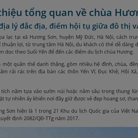
 thiệu tổng quan về chùa Hươ
í địa lý đắc địa, điểm hội tụ giữa đô thị 
a lạc tại xã Hương Sơn, huyện Mỹ Đức, Hà Nội, cách
trun
í thuận lợi, từ trung tâm Hà Nội, du khách có thể dễ dàng d
ền dọc theo Suối Yến để đến các điểm du lịch chùa Hương.
 một quần thể danh thắng, gồm nhiều hệ đình, chùa, đền,
 nằm rải rác trên địa bàn các thôn Yến Vĩ, Đục Khê, Hội X
 tích nằm tựa vào sườn núi hoặc nằm sâu trong thung lũng
ặt tự nhiên ấy khiến nơi đây giữ được vẻ đẹp hoang sơ, tha
 Sơn hiện là 1 trong 21 Khu du lịch Quốc gia của Việt N
quyết định 2082/QĐ-TTg năm 2017.