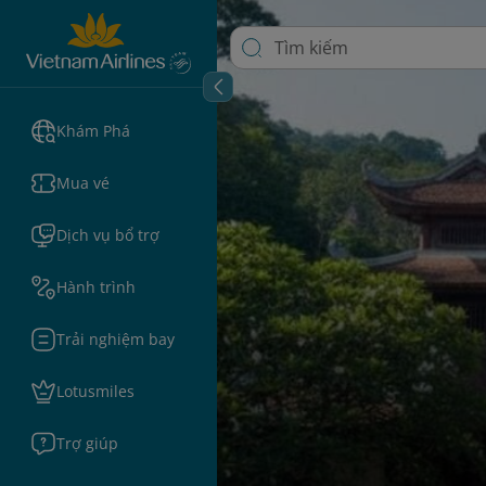
Khám Phá
Mua vé
Dịch vụ bổ trợ
Hành trình
Trải nghiệm bay
Lotusmiles
Trợ giúp