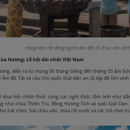
Hàng năm rất đông người dân đến lễ chùa, vãn cản
Chùa Hương: Lễ hội dài nhất Việt Nam
ơng, diễn ra từ mùng 06 tháng Giêng đến tháng 03 âm lịch, 
Âm Bồ Tát và cầu cho quốc thái dân an, là dịp để tôn vinh 
 khai hội chính thức cùng các nghi thức tâm linh như dâng
ng như chùa Thiên Trù, động Hương Tích và suối Giải Oan.
hư hát chèo, hát chầu văn, múa rối nước và các trò chơi tr