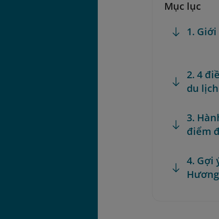
Mục lục
1. Giớ
2. 4 đ
du lịc
3. Hàn
điểm đ
4. Gợi 
Hươn