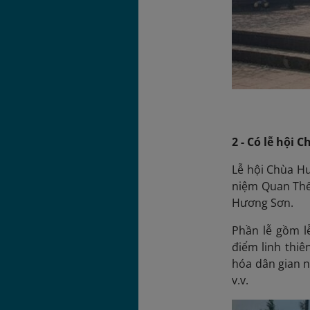
2 - Có lễ hội 
Lễ hội Chùa Hư
niệm Quan Thế 
Hương Sơn.
Phần lễ gồm lễ
điểm linh thiê
hóa dân gian n
v.v.