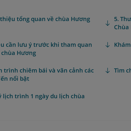
i thiệu tổng quan về chùa Hương
5. Th
Chùa
iều cần lưu ý trước khi tham quan
Khám
h chùa Hương
h trình chiêm bái và vãn cảnh các
Tìm c
ến nổi bật
ý lịch trình 1 ngày du lịch chùa
g