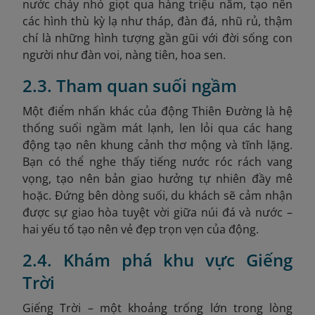
nước chảy nhỏ giọt qua hàng triệu năm, tạo nên
các hình thù kỳ lạ như tháp, đàn đá, nhũ rủ, thậm
chí là những hình tượng gần gũi với đời sống con
người như đàn voi, nàng tiên, hoa sen.
2.3. Tham quan suối ngầm
Một điểm nhấn khác của động Thiên Đường là hệ
thống suối ngầm mát lạnh, len lỏi qua các hang
động tạo nên khung cảnh thơ mộng và tĩnh lặng.
Bạn có thể nghe thấy tiếng nước róc rách vang
vọng, tạo nên bản giao hưởng tự nhiên đầy mê
hoặc. Đứng bên dòng suối, du khách sẽ cảm nhận
được sự giao hòa tuyệt vời giữa núi đá và nước –
hai yếu tố tạo nên vẻ đẹp trọn vẹn của động.
2.4. Khám phá khu vực Giếng
Trời
Giếng Trời – một khoảng trống lớn trong lòng