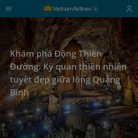
Khám phá Động Thiên
Đường: Kỳ quan thiên nhiên
tuyệt đẹp giữa lòng Quảng
Bình