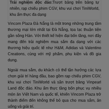
Trải nghiệm độc đáo:
Trượt băng trên băng tự
nhiên, rạp chiếu phim CGV, khu vui chơi TiniWorld,
khu ẩm thực đa dạng
Vincom Plaza Đà Nẵng là một trong những trung tâm
thương mại lớn nhất tại Đà Nẵng, tọa lạc thuận tiện
gần sông Hàn. Với thiết kế hiện đại bốn tầng, nơi đây
mang đến trải nghiệm mua sắm đa dạng với các
thương hiệu quốc tế như H&M, Adidas và Valentino
Creations, cùng với mỹ phẩm, phụ kiện và đồ gia
dụng.
Ngoài mua sắm, du khách có thể tận hưởng các lựa
chọn giải trí hàng đầu, bao gồm rạp chiếu phim CGV,
khu vui chơi TiniWorld và sân trượt băng Vinpearl
Land độc đáo. Khu ẩm thực tầng bốn phục vụ nhiều
món ăn Việt Nam và quốc tế, khiến Vincom Plaza trở
thành điểm đến không thể bỏ qua cho mua sắm, ăn
uống và giải trí.