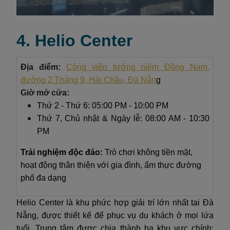
4. Helio Center
Địa điểm:
Công viên tưởng niệm Đông Nam,
đường 2 Tháng 9, Hải Châu, Đà Nẵn
g
Giờ mở cửa:
Thứ 2 - Thứ 6: 05:00 PM - 10:00 PM
Thứ 7, Chủ nhật & Ngày lễ: 08:00 AM - 10:30
PM
Trải nghiệm độc đáo:
Trò chơi không tiền mặt,
hoạt động thân thiện với gia đình, ẩm thực đường
phố đa dạng
Helio Center là khu phức hợp giải trí lớn nhất tại Đà
Nẵng, được thiết kế để phục vụ du khách ở mọi lứa
tuổi. Trung tâm được chia thành ba khu vực chính: