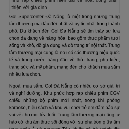
như rạp chiếu phim hiện đại và hoạt động thân
thiện với gia đình
Go! Supercenter Đà Nẵng là một trong những trung
tâm thương mại lâu đời nhất và uy tín nhất trong thành
phố. Du khách đến Go! Đà Nẵng sẽ tìm thấy sự lựa
chọn đa dạng về hàng hóa, bao gồm thực phẩm tươi
sống và khô, đồ gia dụng và đồ trang trí nội thất. Trung
tâm thương mại cũng là nơi có các thương hiệu quốc
tế và trong nước hàng đầu về thời trang, phụ kiện,
trang sức và mỹ phẩm, mang đến cho khách mua sắm
nhiều lựa chọn.
Ngoài mua sắm, Go! Đà Nẵng có nhiều cơ sở giải trí
và nghỉ dưỡng. Khu phức hợp rạp chiếu phim CGV
chiếu những bộ phim mới nhất, trong khi phòng
karaoke, hiệu sách và khu vui chơi trẻ em đảm bảo sự
vui vẻ cho mọi lứa tuổi. Trung tâm thương mại cũng tự
hào có khu ẩm thực sôi động với sự pha trộn giữa ẩm