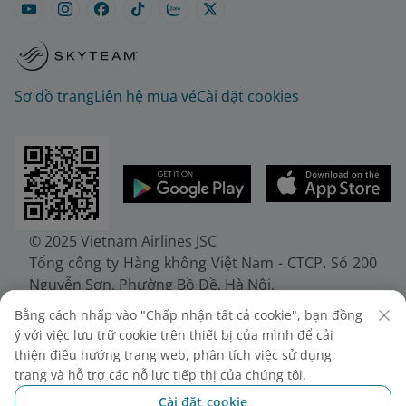
Sơ đồ trang
Liên hệ mua vé
Cài đặt cookies
© 2025 Vietnam Airlines JSC
Tổng công ty Hàng không Việt Nam - CTCP. Số 200
Nguyễn Sơn, Phường Bồ Đề, Hà Nội.
Điện thoại: (+84-24) 38272289. Fax: (+84-24)
Bằng cách nhấp vào "Chấp nhận tất cả cookie", bạn đồng
38722375
ý với việc lưu trữ cookie trên thiết bị của mình để cải
Giấy chứng nhận đăng ký doanh nghiệp, mã số
thiện điều hướng trang web, phân tích việc sử dụng
doanh nghiệp 0100107518, đăng ký lần đầu ngày
trang và hỗ trợ các nỗ lực tiếp thị của chúng tôi.
30/6/2010, đăng ký thay đổi lần thứ 10 ngày
Cài đặt cookie