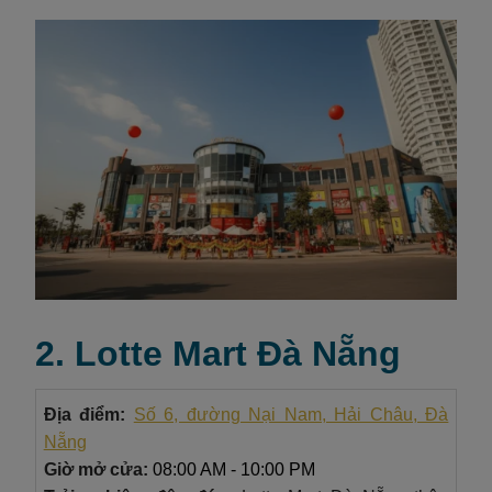
2. Lotte Mart Đà Nẵng
Địa điểm:
Số 6, đường Nại Nam, Hải Châu, Đà
Nẵng
Giờ mở cửa:
08:00 AM - 10:00 PM