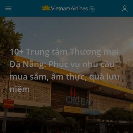
10+ Trung tâm Thương mại
Đà Nẵng: Phục vụ nhu cầu
mua sắm, ẩm thực, quà lưu
niệm