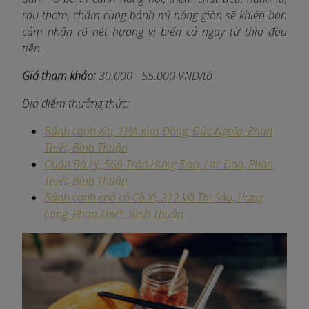
rau thơm, chấm cùng bánh mì nóng giòn sẽ khiến bạn
cảm nhận rõ nét hương vị biển cả ngay từ thìa đầu
tiên.
Giá tham khảo:
30.000 - 55.000 VND/tô
Địa điểm thưởng thức:
Bánh canh Xíu, 1HA Kim Đồng, Đức Nghĩa, Phan
Thiết, Bình Thuận
Quán Bà Lý, 566 Trần Hưng Đạo, Lạc Đạo, Phan
Thiết, Bình Thuận
Bánh canh chả cá Cô Xí, 212 Võ Thị Sáu, Hưng
Long, Phan Thiết, Bình Thuận