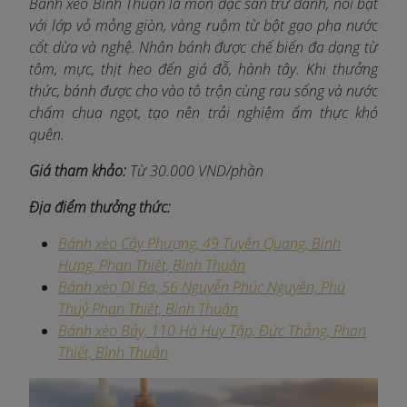
Bánh xèo Bình Thuận là món đặc sản trứ danh, nổi bật
với lớp vỏ mỏng giòn, vàng ruộm từ bột gạo pha nước
cốt dừa và nghệ. Nhân bánh được chế biến đa dạng từ
tôm, mực, thịt heo đến giá đỗ, hành tây. Khi thưởng
thức, bánh được cho vào tô trộn cùng rau sống và nước
chấm chua ngọt, tạo nên trải nghiệm ẩm thực khó
quên.​
Giá tham khảo:
Từ 30.000 VND/phần
Địa điểm thưởng thức:
Bánh xèo Cây Phượng, 49 Tuyên Quang, Bình
Hưng, Phan Thiết, Bình Thuận​
Bánh xèo Dì Ba, 56 Nguyễn Phúc Nguyên, Phú
Thuỷ Phan Thiết, Bình Thuận​
Bánh xèo Bảy, 110 Hà Huy Tập, Đức Thắng, Phan
Thiết, Bình Thuận