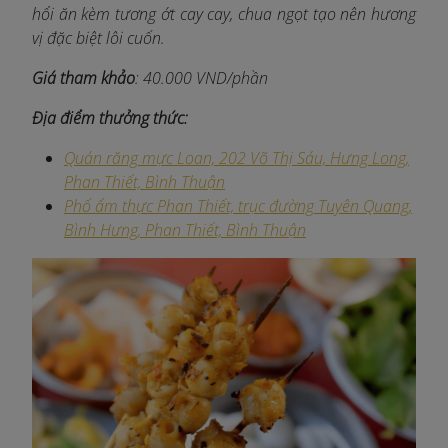
hổi ăn kèm tương ớt cay cay, chua ngọt tạo nên hương
vị đặc biệt lôi cuốn.
Giá tham khảo
: 40.000 VND/phần
Địa điểm thưởng thức:
Quán răng mực Loan, 202 Võ Thị Sáu, Hưng Long,
Phan Thiết, Bình Thuận
Phố ẩm thực Phan Thiết, trục đường Tuyên Quang,
Bình Hưng, Phan Thiết, Bình Thuận