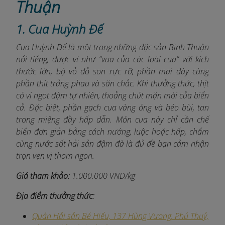
Thuận
1. Cua Huỳnh Đế
Cua Huỳnh Đế là một trong những đặc sản Bình Thuận
nổi tiếng, được ví như “vua của các loài cua” với kích
thước lớn, bộ vỏ đỏ son rực rỡ, phần mai dày cùng
phần thịt trắng phau và săn chắc. Khi thưởng thức, thịt
có vị ngọt đậm tự nhiên, thoảng chút mặn mòi của biển
cả. Đặc biệt, phần gạch cua vàng óng và béo bùi, tan
trong miệng đầy hấp dẫn. Món cua này chỉ cần chế
biến đơn giản bằng cách nướng, luộc hoặc hấp, chấm
cùng nước sốt hải sản đậm đà là đủ đề bạn cảm nhận
trọn vẹn vị thơm ngon.
Giá tham khảo:
1.000.000 VND/kg
Địa điểm thưởng thức:
Quán Hải sản Bé Hiếu, 137 Hùng Vương, Phú Thuỷ,