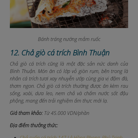
Bánh tráng nướng mắm ruốc
12. Chả giò cá trích Bình Thuận
Chả giò cá trích cũng là một đặc sản nức danh của
Bình Thuận. Món ăn có lớp vỏ giòn rụm, bên trong là
nhân cá trích tươi xay nhuyễn ướp cùng gia vị đậm đà,
thơm ngon. Chả giò cá trích thường được ăn kèm rau
sống, xoài, dưa leo, nem chả và chấm nước sốt đậu
phộng, mang đến trải nghiệm ẩm thực mới lạ.
Giá tham khảo:
Từ 45.000 VDN/phần
Địa điểm thưởng thức:
Chả cuốn cá trích 147 Lê Hồng Phong, Phú Trinh,