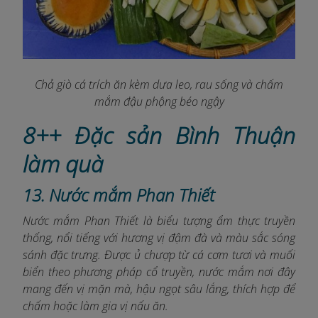
Chả giò cá trích ăn kèm dưa leo, rau sống và chấm
mắm đậu phộng béo ngậy
8++ Đặc sản Bình Thuận
làm quà
13. Nước mắm Phan Thiết
Nước mắm Phan Thiết là biểu tượng ẩm thực truyền
thống, nổi tiếng với hương vị đậm đà và màu sắc sóng
sánh đặc trưng. Được ủ chượp từ cá cơm tươi và muối
biển theo phương pháp cổ truyền, nước mắm nơi đây
mang đến vị mặn mà, hậu ngọt sâu lắng, thích hợp để
chấm hoặc làm gia vị nấu ăn.​