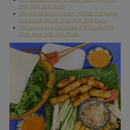
Phan Thiết, Bình Thuận
Chả cuốn cá trích Cô Hường - Mũi Né, 254 Huỳnh
Thúc Kháng, Mũi Né, Phan Thiết, Bình Thuận
Chả cuốn cá trích Duy Dương, 374 Nguyễn Đình
Chiểu, Phan Thiết, Bình Thuận