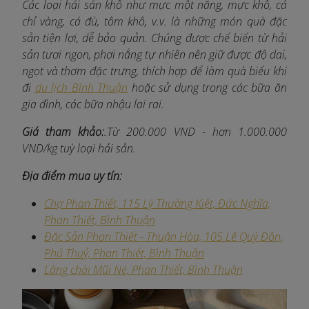
Các loại hải sản khô như mực một nắng, mực khô, cá
chỉ vàng, cá đù, tôm khô, v.v. là những món quà đặc
sản tiện lợi, dễ bảo quản. Chúng được chế biến từ hải
sản tươi ngon, phơi nắng tự nhiên nên giữ được độ dai,
ngọt và thơm đặc trưng, thích hợp để làm quà biếu khi
đi
du lịch Bình Thuận
hoặc sử dụng trong các bữa ăn
gia đình, các bữa nhậu lai rai.
Giá tham khảo:
.Từ 200.000 VND - hơn 1.000.000
VND/kg tuỳ loại hải sản.
Địa điểm mua uy tín:
Chợ Phan Thiết, 115 Lý Thường Kiệt, Đức Nghĩa,
Phan Thiết, Bình Thuận
Đặc Sản Phan Thiết - Thuận Hòa, 105 Lê Quý Đôn,
Phú Thuỷ, Phan Thiết, Bình Thuận
Làng chài Mũi Né, Phan Thiết, Bình Thuận