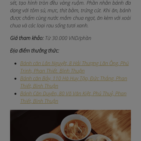
sét, tạo hình tròn đều vàng ruộm. Phần nhân bánh đa
dạng với tôm sú, mực, thịt bằm, trứng cút. Khi ăn, bánh
được chấm cùng nước mắm chua ngọt, ăn kèm với xoài
chua và các loại rau sống tươi xanh.
Giá tham khảo:
Từ 30.000 VND/phần
Địa điểm thưởng thức:
Bánh căn Lân Nguyệt, 8 Hải Thượng Lãn Ông, Phú
Trinh, Phan Thiết. Bình Thuận
Bánh căn Bảy, 110 Hà Huy Tập, Đức Thắng, Phan
Thiết, Bình Thuận
Bánh Căn Duyên, 80 Võ Văn Kiệt, Phú Thuỷ, Phan
Thiết, Bình Thuận