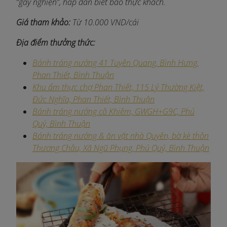
“gây nghiện”, hấp dẫn biết bao thực khách.
Giá tham khảo:
Từ 10.000 VND/cái
Địa điểm thưởng thức:
Bánh tráng nướng 41 Tuyên Quang, Bình Hưng,
Phan Thiết, Bình Thuận​
Khu ẩm thực chợ Phan Thiết, 115 Lý Thường Kiệt,
Đức Nghĩa, Phan Thiết, Bình Thuận
Bánh tráng nướng cô Khiêm, GWGH+G9C, Phú
Quý, Bình Thuận
Bánh tráng nướng & ăn vặt nhà Quyên, bờ kè thôn
Thương Châu, Xã Ngũ Phụng, Phú Quý, Bình Thuận