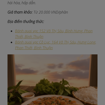
hài hòa, hấp dẫn.
Giá tham khảo:
Từ 20.000 VND/phần
Địa điểm thưởng thức:
Bánh quai vạc 152 Võ Thị Sáu, Bình Hưng, Phan
Thiết, Bình Thuận
Bánh quai vạc Cô Lục, 164 Võ Thị Sáu, Hưng Long,
Phan Thiết, Bình Thuận