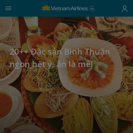
20++ Đặc sản Bình Thuận
ngon hết ý, ăn là mê!