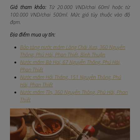
Giá tham khảo:
Từ 20.000 VND/chai 60ml hoặc từ
100.000 VND/chai 500ml. Mức giá tùy thuộc vào độ
đạm.
Địa điểm mua uy tín:
Bảo tàng nước mắm Làng Chài Xưa, 360 Nguyễn
Thông, Phú Hài, Phan Thiết, Bình Thuận
Nước mắm Bà Hai, 67 Nguyễn Thông, Phú Hài,
Phan Thiết​
Nước mắm Hải Thắng, 151 Nguyễn Thông, Phú
Hài, Phan Thiết​
Nước mắm Tĩn, 360 Nguyễn Thông, Phú Hài, Phan
Thiết​