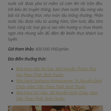
nước sốt được pha từ mắm cá cơm lên rồi trộn đều.
Với kiểu ăn truyền thống, bạn chan nước lẩu nóng vào
bát rồi thưởng thức như món lẩu thông thường. Phần
nước lẩu được nấu từ xương hầm, tôm tươi, đầu tôm
hùm cùng các loại gia vị, tạo nên hương vị chua thanh,
ngọt nhẹ nhưng vẫn đủ đậm đà khiến thực khách lưu
luyến.
Giá tham khảo:
400.000 VND/phần
Địa điểm thưởng thức:
Nhà hàng Mũi Né Xưa, 360 Nguyễn Thông, Phú
Hài, Phan Thiết, Bình Thuận
Nhà hàng Seahorse Hippocampe, 16 Nguyễn Đình
Chiểu, Hàm Tiến, Phan Thiết, Bình Thuận
Nhà hàng Sóc Nâu, 3B Nguyễn Đình Chiểu, Hàm
Tiến, Phan Thiết, Bình Thuận