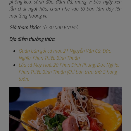
phộng kẹo, sánh đặc, đậm đà, mang vị béo ngậy xen
lẫn chút ngọt hậu, chan nhẹ vào tô bún làm dậy lên
mọi tầng hương vị.
Giá tham khảo:
Từ 30.000 VND/tô
Địa điểm thưởng thức:
Quán bún gỏi cá mai, 21 Nguyễn Văn Cừ, Đức
Nghĩa, Phan Thiết, Bình Thuận
Lẩu cá May Huệ, 20 Phan Đình Phùng, Đức Nghĩa,
Phan Thiết, Bình Thuận (Chỉ bán trưa thứ 3 hàng
tuần)