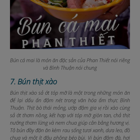
Bún cá mai là món ăn đặc sản của Phan Thiết nói riêng
và Bình Thuận nói chung
7. Bún thịt xào
Bún thịt xào sả ớt tóp mỡ là một trong những món ăn
để lại dấu ấn đậm nét trong văn hóa ẩm thực Bình
Thuận. Thịt bò thái mỏng, ướp đậm gia vị rồi xào cùng
sả ớt thơm nồng, kết hợp với tóp mỡ giòn tan, chả thịt
nướng thơm lừng và nem chua giúp cân bằng hương vị.
Tô bún đầy đặn ăn kèm rau sống tươi xanh, dưa leo, đồ
chua và một ít đậu phộng béo bùi. Vị bún đậm đà, hơi