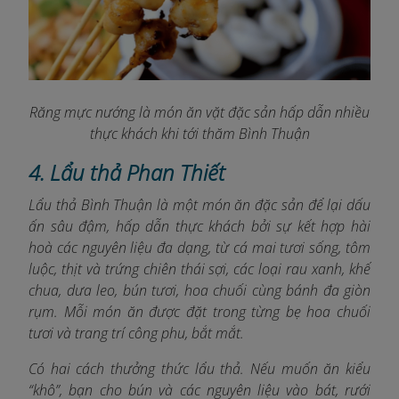
Răng mực nướng là món ăn vặt đặc sản hấp dẫn nhiều
thực khách khi tới thăm Bình Thuận
4. Lẩu thả Phan Thiết
Lẩu thả Bình Thuận là một món ăn đặc sản để lại dấu
ấn sâu đậm, hấp dẫn thực khách bởi sự kết hợp hài
hoà các nguyên liệu đa dạng, từ cá mai tươi sống, tôm
luộc, thịt và trứng chiên thái sợi, các loại rau xanh, khế
chua, dưa leo, bún tươi, hoa chuối cùng bánh đa giòn
rụm. Mỗi món ăn được đặt trong từng bẹ hoa chuối
tươi và trang trí công phu, bắt mắt.
Có hai cách thưởng thức lẩu thả. Nếu muốn ăn kiểu
“khô”, bạn cho bún và các nguyên liệu vào bát, rưới