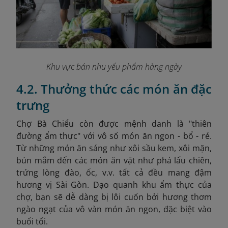
Khu vực bán nhu yếu phẩm hàng ngày
4.2. Thưởng thức các món ăn đặc
trưng
Chợ Bà Chiểu còn được mệnh danh là "thiên
đường ẩm thực" với vô số món ăn ngon - bổ - rẻ.
Từ những món ăn sáng như xôi sầu kem, xôi mặn,
bún mắm đến các món ăn vặt như phá lấu chiên,
trứng lòng đào, ốc, v.v. tất cả đều mang đậm
hương vị Sài Gòn.​ Dạo quanh khu ẩm thực của
chợ, bạn sẽ dễ dàng bị lôi cuốn bởi hương thơm
ngào ngạt của vô vàn món ăn ngon, đặc biệt vào
buổi tối.