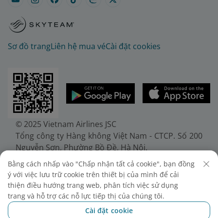
Sơ đồ trang
Liên hệ mua vé
Cài đặt cookies
© 2025 Vietnam Airlines JSC
Tổng công ty Hàng không Việt Nam - CTCP. Số 200
Nguyễn Sơn, Phường Bồ Đề, Hà Nội.
Điện thoại: (+84-24) 38272289. Fax: (+84-24)
Bằng cách nhấp vào "Chấp nhận tất cả cookie", bạn đồng
38722375
ý với việc lưu trữ cookie trên thiết bị của mình để cải
Giấy chứng nhận đăng ký doanh nghiệp, mã số
thiện điều hướng trang web, phân tích việc sử dụng
doanh nghiệp 0100107518, đăng ký lần đầu ngày
trang và hỗ trợ các nỗ lực tiếp thị của chúng tôi.
30/6/2010, đăng ký thay đổi lần thứ 10 ngày
Cài đặt cookie
24/7/2025, cấp bởi Sở Tài chính Thành phố Hà Nội.