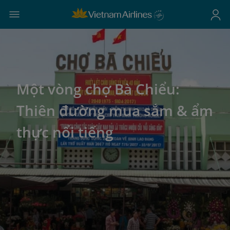
Một vòng chợ Bà Chiểu:
Thiên đường mua sắm & ẩm
thực nổi tiếng