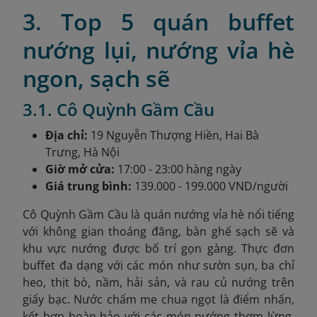
3. Top 5 quán buffet
nướng lụi, nướng vỉa hè
ngon, sạch sẽ
3.1. Cô Quỳnh Gầm Cầu
Địa chỉ:
19 Nguyễn Thượng Hiền, Hai Bà
Trưng, Hà Nội
Giờ mở cửa:
17:00 - 23:00 hàng ngày
Giá trung bình:
139.000 - 199.000 VND/người
Cô Quỳnh Gầm Cầu là quán nướng vỉa hè nổi tiếng
với không gian thoáng đãng, bàn ghế sạch sẽ và
khu vực nướng được bố trí gọn gàng. Thực đơn
buffet đa dạng với các món như sườn sụn, ba chỉ
heo, thịt bò, nầm, hải sản, và rau củ nướng trên
giấy bạc. Nước chấm me chua ngọt là điểm nhấn,
kết hợp hoàn hảo với các món nướng thơm lừng.