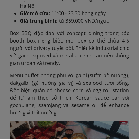
Hà Nội
Giờ mở cửa:
11:00 - 23:30 hàng ngày
Giá trung bình:
từ 369.000 VND/người
Box BBQ độc đáo với concept dining trong các
booth box riêng biệt, mỗi box có thể chứa 4-6
người với privacy tuyệt đối. Thiết kế industrial chic
với gạch exposed và metal accents tạo nên không
gian urban và trendy.
Menu buffet phong phú với galbi (sườn bò nướng),
dakgalbi (gà nướng gia vị) và seafood tươi sống.
Đặc biệt, quán có cheese corn và egg roll station
để tự làm theo sở thích. Korean sauce bar với
gochujang, ssamjang và sesame oil để enhance
hương vị thịt nướng.