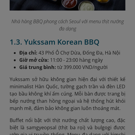
Nhà hàng BBQ phong cách Seoul với menu thịt nướng
đa dạng
1.3. Yukssam Korean BBQ
Địa chỉ:
43 Phố Ô Chợ Dừa, Đống Đa, Hà Nội
Giờ mở cửa:
11:00 - 23:00 hàng ngày
Giá trung bình:
từ 399.000 VND/người
Yukssam sở hữu không gian hiện đại với thiết kế
minimalist Hàn Quốc, tường gạch trần và đèn LED
tạo bầu không khí ấm cúng. Mỗi bàn được trang bị
bếp nướng than hồng ngoại và hệ thống hút khói
mạnh mẽ, đảm bảo không gian luôn thoáng mát.
Buffet nổi bật với thịt nướng chất lượng cao, đặc
biệt là samgyeopsal (thịt ba rọi) và bulgogi được
ướp gia vị truyền thống. Menu đa dạng với kimchi