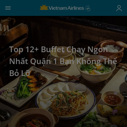
Top 12+ Buffet Chay Ngon
Nhất Quận 1 Bạn Không Thể
Bỏ Lỡ