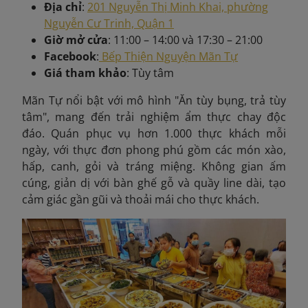
Địa chỉ
:
201 Nguyễn Thị Minh Khai, phường
Nguyễn Cư Trinh, Quận 1
Giờ mở cửa
: 11:00 – 14:00 và 17:30 – 21:00
Facebook
:
Bếp Thiện Nguyện Mãn Tự
Giá tham khảo
: Tùy tâm
Mãn Tự nổi bật với mô hình "Ăn tùy bụng, trả tùy
tâm", mang đến trải nghiệm ẩm thực chay độc
đáo. Quán phục vụ hơn 1.000 thực khách mỗi
ngày, với thực đơn phong phú gồm các món xào,
hấp, canh, gỏi và tráng miệng. Không gian ấm
cúng, giản dị với bàn ghế gỗ và quầy line dài, tạo
cảm giác gần gũi và thoải mái cho thực khách.