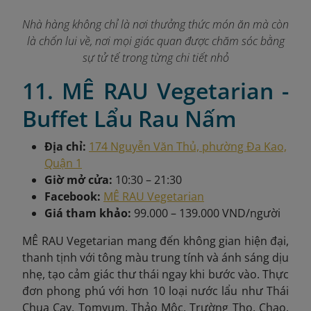
Nhà hàng không chỉ là nơi thưởng thức món ăn mà còn
là chốn lui về, nơi mọi giác quan được chăm sóc bằng
sự tử tế trong từng chi tiết nhỏ
11. MÊ RAU Vegetarian -
Buffet Lẩu Rau Nấm
Địa chỉ:
174 Nguyễn Văn Thủ, phường Đa Kao,
Quận 1
Giờ mở cửa:
10:30 – 21:30
Facebook:
MÊ RAU Vegetarian
Giá tham khảo:
99.000 – 139.000 VND/người
MÊ RAU Vegetarian mang đến không gian hiện đại,
thanh tịnh với tông màu trung tính và ánh sáng dịu
nhẹ, tạo cảm giác thư thái ngay khi bước vào. Thực
đơn phong phú với hơn 10 loại nước lẩu như Thái
Chua Cay, Tomyum, Thảo Mộc, Trường Thọ, Chao,