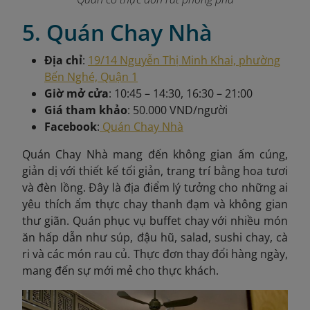
5. Quán Chay Nhà
Địa chỉ
:
19/14 Nguyễn Thị Minh Khai, phường
Bến Nghé, Quận 1
Giờ mở cửa
: 10:45 – 14:30, 16:30 – 21:00
Giá tham khảo
: 50.000 VND/người
Facebook
:
Quán Chay Nhà
Quán Chay Nhà mang đến không gian ấm cúng,
giản dị với thiết kế tối giản, trang trí bằng hoa tươi
và đèn lồng. Đây là địa điểm lý tưởng cho những ai
yêu thích ẩm thực chay thanh đạm và không gian
thư giãn. Quán phục vụ buffet chay với nhiều món
ăn hấp dẫn như súp, đậu hũ, salad, sushi chay, cà
ri và các món rau củ. Thực đơn thay đổi hàng ngày,
mang đến sự mới mẻ cho thực khách.