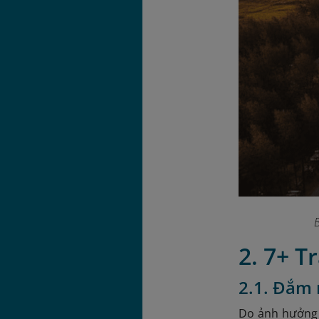
2. 7+ T
2.1. Đắm 
Do ảnh hưởng 