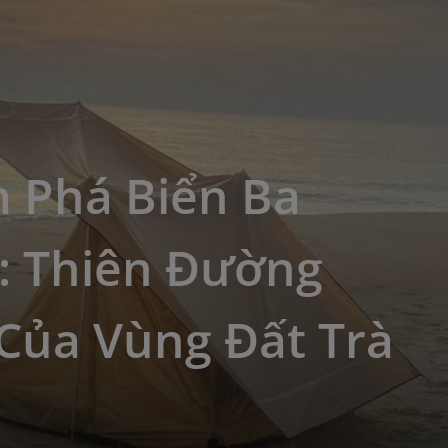
 Phá Biển Ba
: Thiên Đường
Của Vùng Đất Trà