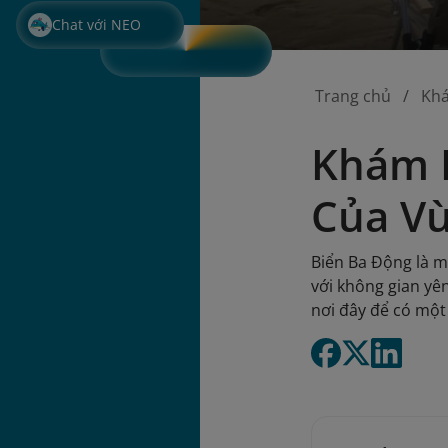
Chat với NEO
Trang chủ
Kh
Khám P
Của Vù
Biển Ba Động là m
với không gian yê
nơi đây để có một