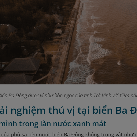
Biển Ba Động được ví như hòn ngọc của tỉnh Trà Vinh với tiềm nă
rải nghiệm thú vị tại biển Ba 
mình trong làn nước xanh mát
của phù sa nên nước biển Ba Động không trong vắt như n