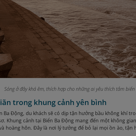
Sóng ở đây khá êm, thích hợp cho những ai yêu thích tắm biể
giãn trong khung cảnh yên bình
ển Ba Động, du khách sẽ có dịp tận hưởng bầu không khí tr
sơ.
Khung cảnh tại Biển Ba Động mang đến một không gian v
à hoàng hôn. Đây là nơi lý tưởng để bỏ lại mọi ồn ào, tận