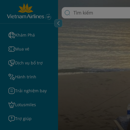
Khám Phá
Mua vé
Dịch vụ bổ trợ
Hành trình
Trải nghiệm bay
Lotusmiles
Trợ giúp