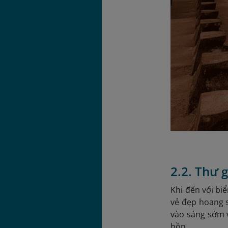
2.2. Thư 
Khi đến với bi
vẻ đẹp hoang 
vào sáng sớm v
hồn.