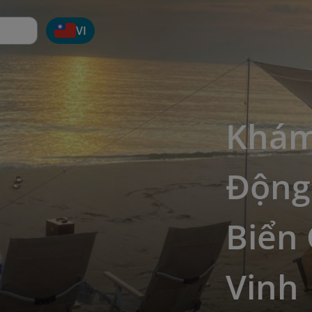
VI
Khám
Động
Biển 
Vinh