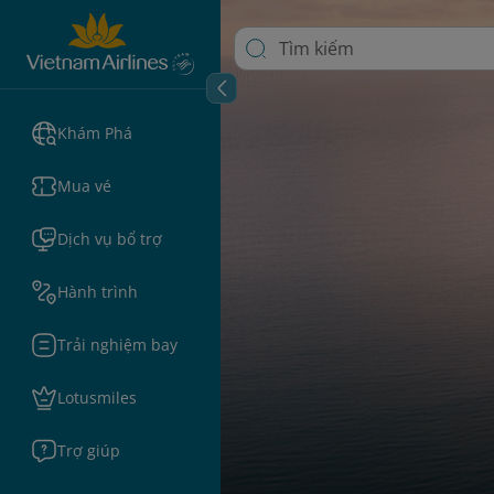
Khám Phá
Mua vé
Dịch vụ bổ trợ
Hành trình
Trải nghiệm bay
Lotusmiles
Trợ giúp