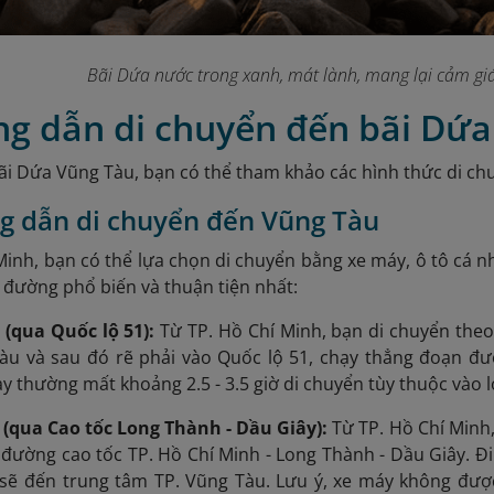
Bãi Dứa nước trong xanh, mát lành, mang lại cảm giá
ng dẫn di chuyển đến bãi Dứ
i Dứa Vũng Tàu, bạn có thể tham khảo các hình thức di ch
g dẫn di chuyển đến Vũng Tàu
Minh, bạn có thể lựa chọn di chuyển bằng xe máy, ô tô cá 
g đường phổ biến và thuận tiện nhất:
(qua Quốc lộ 51):
Từ TP. Hồ Chí Minh, bạn di chuyển theo
àu và sau đó rẽ phải vào Quốc lộ 51, chạy thẳng đ
oạn đư
 thường mất khoảng 2.5 - 3.5 giờ di chuyển tùy thuộc vào lo
(qua Cao tốc Long Thành - Dầu Giây):
Từ TP. Hồ Chí Minh,
 đường cao tốc TP. Hồ Chí Minh - Long Thành - Dầu Giây. Đ
g sẽ đến trung tâm TP. Vũng Tàu.
Lưu ý, xe máy không được