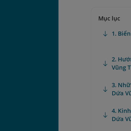
Mục lục
1. Biể
2. Hướ
Vũng 
3. Nhữ
Dứa V
4. Kin
Dứa V