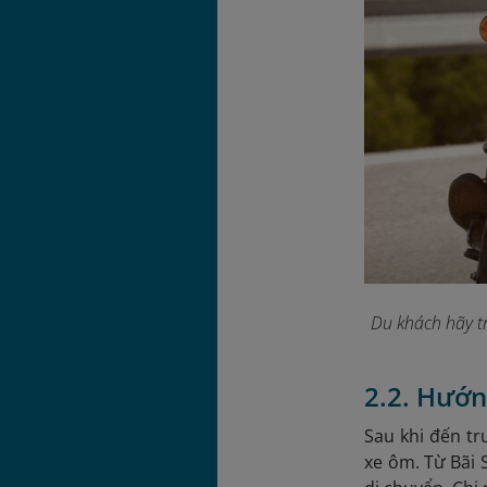
Du khách hãy t
2.2. Hướn
Sau khi đến tr
xe ôm. Từ Bãi