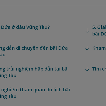
n Dứa ở đâu Vũng Tàu?
5. Giả
bãi D
ng dẫn di chuyển đến bãi Dứa
Khám
Tàu
ng trải nghiệm hấp dẫn tại bãi
Tìm c
ũng Tàu
h nghiệm tham quan du lịch bãi
ũng Tàu