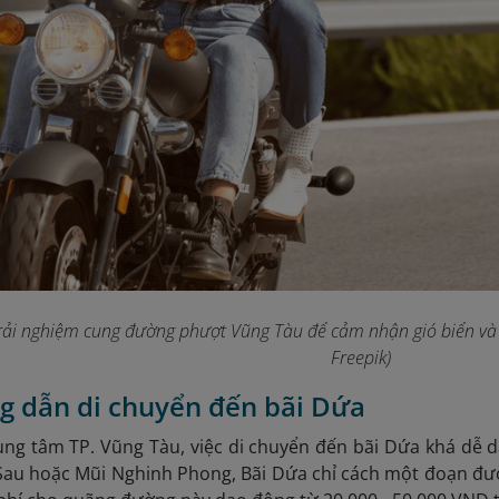
rải nghiệm cung đường phượt Vũng Tàu để cảm nhận gió biển và 
Freepik)
g dẫn di chuyển đến bãi Dứa
ung tâm TP. Vũng Tàu, việc di chuyển đến bãi Dứa khá dễ d
 Sau hoặc Mũi Nghinh Phong, Bãi Dứa chỉ cách một đoạn đư