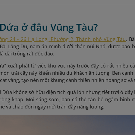
n Dứa ở đâu Vũng Tàu?
ờng 24 - 26 Hạ Long, Phường 2, Thành phố Vũng Tàu
, B
 Bãi Lãng Du, nằm ẩn mình dưới chân núi Nhỏ, được bao 
 dài trông rất độc đáo.
ứa" xuất phát từ việc khu vực này trước đây có rất nhiều 
món trái cây này khiến nhiều du khách ấn tượng. Bên cạnh 
 cát vàng, tạo nên một khung cảnh thiên nhiên hoang sơ và
i Dứa không sở hữu diện tích quá lớn nhưng tiết trời ở đâ
rộng khắp. Mỗi sáng sớm, bạn có thể tản bộ ngắm bình mi
hẹ và chào đón ngày mới tràn đầy năng lượng.