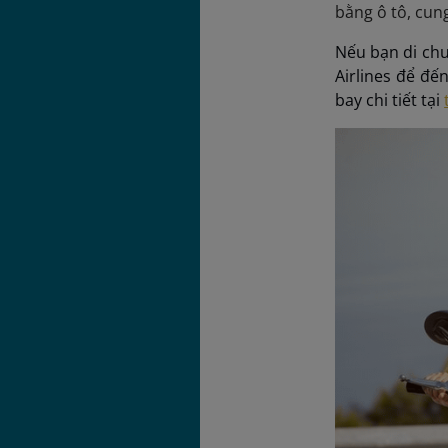
bằng ô tô, cun
Nếu bạn di chu
Airlines để đế
bay chi tiết tại