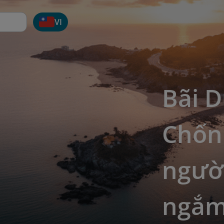
VI
Bãi D
Chốn
người
ngắm