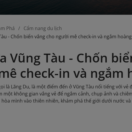
ám Phá
Cẩm nang du lịch
Tàu - Chốn biển vắng cho người mê check-in và ngắm hoàn
a Vũng Tàu - Chốn biể
mê check-in và ngắm 
ọi là Lãng Du, là một điểm đến ở Vũng Tàu nổi tiếng với vẻ 
m một không gian vắng vẻ để ngắm cảnh, chụp ảnh và chiê
i hòa mình vào thiên nhiên, khám phá thế giới dưới nước v