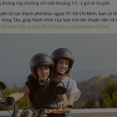
g đường này thường chỉ mất khoảng 1.5 - 2 giờ di chuyển.
yển từ các thành phố khác ngoài TP. Hồ Chí Minh, bạn có 
n Vũng Tàu, giúp hành trình của bạn trở nên thuận tiện và
thời gian biểu và bản đồ đường bay của Vietnam Airlines