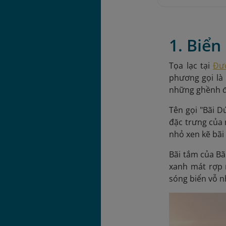
1. Biể
Tọa lạc tại
Đư
phương gọi là
những ghềnh đá
Tên gọi "Bãi D
đặc trưng của 
nhỏ xen kẽ bãi
Bãi tắm của Bã
xanh mát rợp 
sóng biển vỗ n