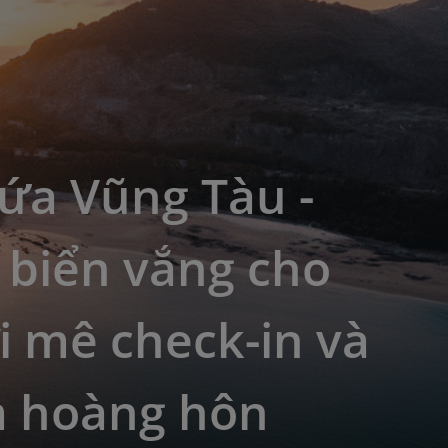
ứa Vũng Tàu -
 biển vắng cho
 mê check-in và
 hoàng hôn