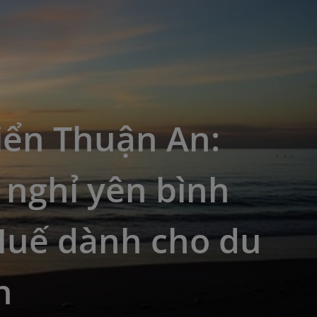
iển Thuận An:
 nghỉ yên bình
Huế dành cho du
h