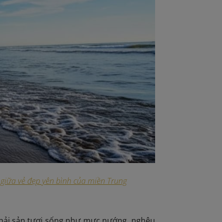
h giữa vẻ đẹp yên bình của miền Trung
 hải sản tươi sống như mực nướng, nghêu