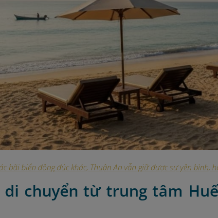
ác bãi biển đông đúc khác, Thuận An vẫn giữ được sự yên bình, 
h di chuyển từ trung tâm Huế