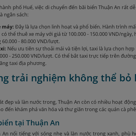
hành phố Huế, việc di chuyển đến bãi biển Thuận An rất d
à ngân sách:
e máy:
Đây là lựa chọn linh hoạt và phổ biến. Hành trình mấ
 có thể thuê xe máy với giá từ 100.000 - 150.000 VND/ngày, 
 60.000 - 80.000 VND/lượt.
xi:
Nếu ưu tiên sự thoải mái và tiện lợi, taxi là lựa chọn hợ
.000 - 250.000 VND/lượt. Có thể bắt taxi trực tiếp trên đườn
ãng taxi địa phương.
g trải nghiệm không thể bỏ l
át đẹp và làn nước trong, Thuận An còn có nhiều hoạt động
ho đến khám phá văn hóa và thư giãn trong các quán cà phê
biển tại Thuận An
 An nổi tiếng với sóng nhẹ và làn nước trong xanh, phù 