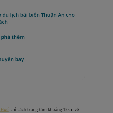
o du lịch bãi biển Thuận An cho
ách
 phá thêm
huyến bay
ố Huế
, chỉ cách trung tâm khoảng 15km về