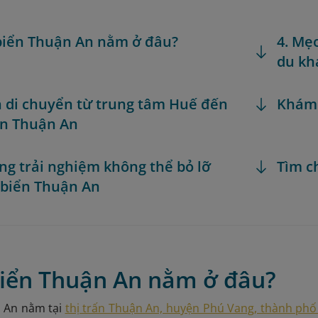
 biển Thuận An nằm ở đâu?
4. Mẹ
du kh
h di chuyển từ trung tâm Huế đến
Khám
ển Thuận An
ng trải nghiệm không thể bỏ lỡ
Tìm c
i biển Thuận An
 biển Thuận An nằm ở đâu?
n An nằm tại
thị trấn Thuận An, huyện Phú Vang, thành ph