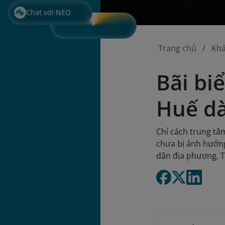
Chat với NEO
Trang chủ
Kh
Bãi bi
Huế d
Chỉ cách trung tâ
chưa bị ảnh hưởng
dân địa phương, 