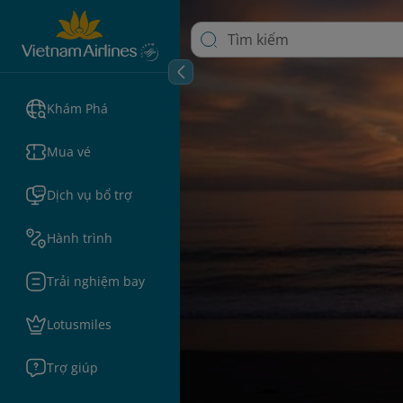
Khám Phá
Mua vé
Dịch vụ bổ trợ
Hành trình
Trải nghiệm bay
Lotusmiles
Trợ giúp