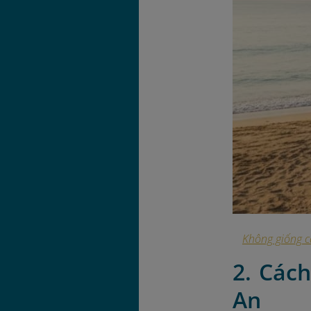
Không giống c
2. Các
An