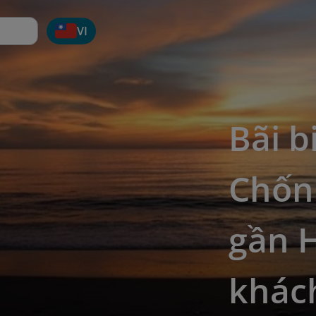
VI
Bãi b
Chốn
gần 
khác