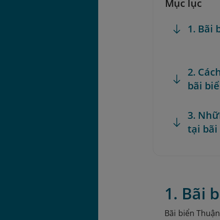
Mục lục
1. Bãi
2. Các
bãi bi
3. Nhữ
tại bã
1. Bãi
Bãi biển Thuậ