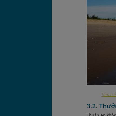
Tắm biể
3.2. Thưở
Thuận An khôn