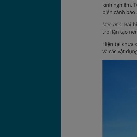
kinh nghiệm. T
biển cảnh báo 
Mẹo nhỏ:
Bãi b
trời lặn tạo n
Hiện tại chưa 
và các vật dụn