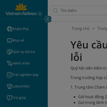
Trang chủ
Trun
Khám Phá
Yêu cầ
Mua vé
Dịch vụ bổ trợ
lỗi
Hành trình
Quý hội viên kiểm tr
Trải nghiệm bay
Trong trường hợp cần
Lotusmiles
1. Trung tâm Chăm 
Giờ hoạt động 
Trợ giúp
Gọi trong lãnh 