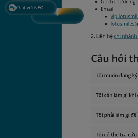
Gọi từ nước ngo
Chat với NEO
Email:
vip.lotusmi
lotusmiles
2. Liên hệ
chi nhánh 
Câu hỏi t
Tôi muốn đăng ký 
Tôi cần làm gì kh
Giờ hoạt độn
Gọi trong lã
Tôi phải làm gì đ
Gọi từ nước 
Email:
vip.lotu
Tôi có thể tra cứ
lotusmil