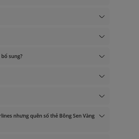
bay
ạch Kim, Vàng)
ký)
 bổ sung?
ấy thưởng khác
im, Vàng): trong vòng 2 ngày làm việc tính từ
 trong vòng 3 ngày làm việc tính từ ngày bay.
irlines nhưng quên số thẻ Bông Sen Vàng
ạch Kim, Vàng);
ký);