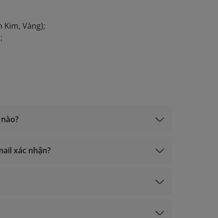
 Kim, Vàng);
;
 nào?
mail xác nhận?
eply.lotusmiles@info.vietnamairlines.com
ạch Kim, Vàng)
í xét hạng
ký)