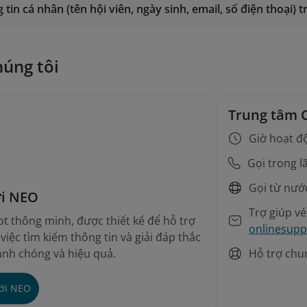
 tin cá nhân (tên hội viên, ngày sinh, email, số điện thoại)
Đăng nhập
húng tôi
Trung tâm 
Giờ hoạt đ
Gọi trong l
Gọi từ nướ
ới NEO
Trợ giúp v
t thông minh, được thiết kế để hỗ trợ
onlinesupp
iệc tìm kiếm thông tin và giải đáp thắc
Hỗ trợ chu
nh chóng và hiệu quả.
với NEO