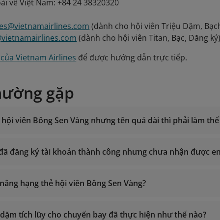
ài về Việt Nam: +84 24 38320320
les@vietnamairlines.com
(dành cho hội viên Triệu Dặm, Bạch
@vietnamairlines.com
(dành cho hội viên Titan, Bạc, Đăng ký)
của Vietnam Airlines
để được hướng dẫn trực tiếp.
hường gặp
hội viên Bông Sen Vàng nhưng tên quá dài thì phải làm thế
i đã đăng ký tài khoản thành công nhưng chưa nhận được e
g 24/7
nh thổ Việt Nam: 1900 1800
ể nâng hạng thẻ hội viên Bông Sen Vàng?
nor
ngoài về Việt Nam: +84 24 38320320
smiles@vietnamairlines.com
(dành cho hội viên Triệu Dặm, B
u dặm tích lũy cho chuyến bay đã thực hiện như thế nào?
tiêu ch
es@vietnamairlines.com
(dành cho hội viên Titan, Bạc, Đăng 