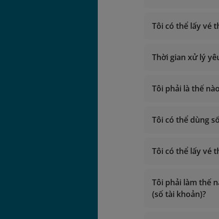
Giờ hoạt độn
Gọi trong lã
Mua dặm
Gọi từ nước 
Tôi có thể lấy vé
nâ
Email:
vip.lotu
Phiên ngang hạ
lotusmil
Thời gian xử lý y
Tôi phải là thế 
vip.lotusmil
Tôi có thể dùng 
ngày bay.
lotusmiles@v
Giờ hoạt độn
Tìm hiểu th
Tôi có thể lấy vé
Gọi trong lã
Gọi từ nước 
Email:
Tôi phải làm thế 
vip.lotu
(số tài khoản)?
lotusmil
2. Liên hệ
chi nhá