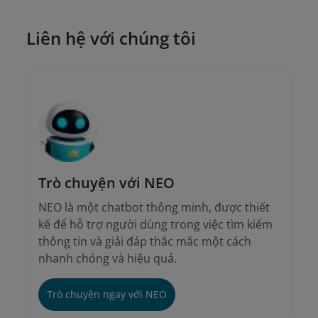
2. Liên hệ
chi nhánh của Vietnam Airlines
để
Liên hệ với chúng tôi
được hướng dẫn trực tiếp.
Trò chuyện với NEO
NEO là một chatbot thông minh, được thiết
kế để hỗ trợ người dùng trong việc tìm kiếm
thông tin và giải đáp thắc mắc một cách
nhanh chóng và hiệu quả.
Trò chuyện ngay với NEO