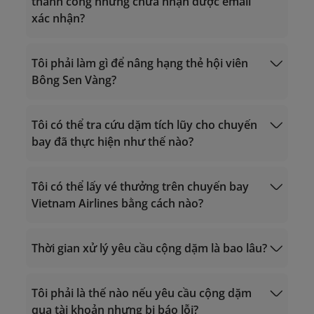
thành công nhưng chưa nhận được email
xác nhận?
Giờ hoạt động 24/7
Gọi trong lãnh thổ Việt Nam: 1900 1800
Gọi từ nước ngoài về Việt Nam: +84 24
Tôi phải làm gì để nâng hạng thẻ hội viên
38320320
Bông Sen Vàng?
Email:
vip.lotusmiles@vietnamairlines.com
noreply.lotusmiles@info.vietnamairlines.com
(dành cho hội viên Triệu Dặm, Bạch
Tôi có thể tra cứu dặm tích lũy cho chuyến
Kim, Vàng)
bay đã thực hiện như thế nào?
lotusmiles@vietnamairlines.com
tiêu chí xét hạng
Giờ hoạt động 24/7
(dành cho hội viên Titan, Bạc, Đăng ký)
Gọi trong lãnh thổ Việt Nam: 1900 1800
Tính dặm bay
Gọi từ nước ngoài về Việt Nam: +84 24
Mua dặm
Tôi có thể lấy vé thưởng trên chuyến bay
38320320
Vietnam Airlines bằng cách nào?
Email:
vip.lotusmiles@vietnamairlines.com
(dành cho hội viên Triệu Dặm, Bạch
nâng hạng thẻ từ đối tác
Thời gian xử lý yêu cầu cộng dặm là bao lâu?
Kim, Vàng)
lotusmiles@vietnamairlines.com
(dành cho hội viên Titan, Bạc, Đăng ký)
Tôi phải là thế nào nếu yêu cầu cộng dặm
Phiên ngang hạng thẻ
qua tài khoản nhưng bị báo lỗi?