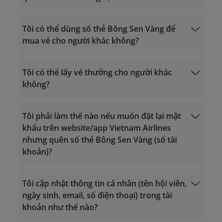
Yêu cầu lấy
thưởng hàng không
Yêu cầu lấy thưởng
Tôi có thể dùng số thẻ Bông Sen Vàng để
khác
mua vé cho người khác không?
vip.lotusmiles@vietnamairlines.com
(dành
cho hội viên Triệu Dặm, Bạch Kim, Vàng):
Tôi có thể lấy vé thưởng cho người khác
trong vòng 2 ngày làm việc tính từ ngày
không?
bay.
lotusmiles@vietnamairlines.com
(dành
Giờ hoạt động 24/7
cho hội viên Titan, Bạc, Đăng ký): trong
Tôi phải làm thế nào nếu muốn đặt lại mật
Gọi trong lãnh thổ Việt Nam: 1900 1800
vòng 3 ngày làm việc tính từ ngày bay.
khẩu trên website/app Vietnam Airlines
Đổi dặm lấy vé
Gọi từ nước ngoài về Việt Nam: +84 24
Tìm hiểu thêm
Sử dụng dặm.
nhưng quên số thẻ Bông Sen Vàng (số tài
thưởng.
38320320
khoản)?
Email:
vip.lotusmiles@vietnamairlines.com
(dành cho hội viên Triệu Dặm, Bạch
Tôi cập nhật thông tin cá nhân (tên hội viên,
Đăng nhập
Kim, Vàng);
ngày sinh, email, số điện thoại) trong tài
lotusmiles@vietnamairlines.com
khoản như thế nào?
(dành cho hội viên Titan, Bạc, Đăng
ký);