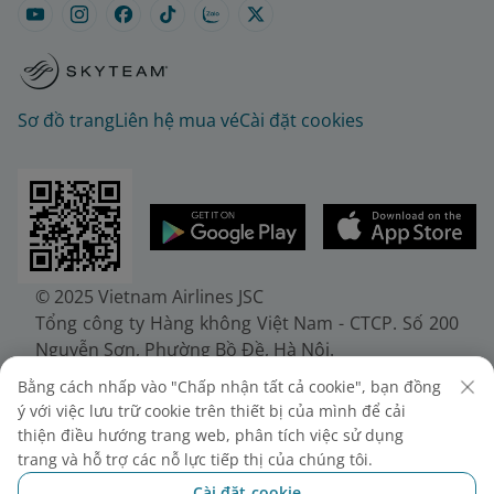
Sơ đồ trang
Liên hệ mua vé
Cài đặt cookies
© 2025 Vietnam Airlines JSC
Tổng công ty Hàng không Việt Nam - CTCP. Số 200
Nguyễn Sơn, Phường Bồ Đề, Hà Nội.
Điện thoại: (+84-24) 38272289. Fax: (+84-24)
Bằng cách nhấp vào "Chấp nhận tất cả cookie", bạn đồng
38722375
ý với việc lưu trữ cookie trên thiết bị của mình để cải
Giấy chứng nhận đăng ký doanh nghiệp, mã số
thiện điều hướng trang web, phân tích việc sử dụng
doanh nghiệp 0100107518, đăng ký lần đầu ngày
trang và hỗ trợ các nỗ lực tiếp thị của chúng tôi.
30/6/2010, đăng ký thay đổi lần thứ 10 ngày
Cài đặt cookie