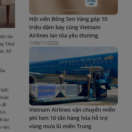
Hội viên Bông Sen Vàng góp 10
triệu dặm bay cùng Vietnam
Airlines lan tỏa yêu thương
 dự của
09/11/2025
ồng Thuỷ
nh, Sở
uồn
biết:
 Đoàn
n đề
Vietnam Airlines vận chuyển miễn
VNA
phí hơn 10 tấn hàng hóa hỗ trợ
i lao
vùng mưa lũ miền Trung
 tạo;