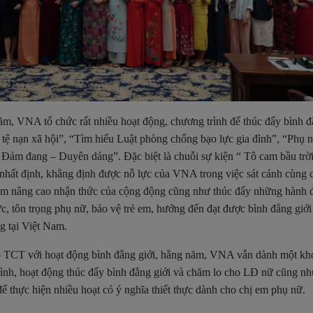
m, VNA tổ chức rất nhiều hoạt động, chương trình để thúc đẩy bình đ
 tệ nạn xã hội”, “Tìm hiểu Luật phòng chống bạo lực gia đình”, “Phụ
Đảm đang – Duyên dáng”. Đặc biệt là chuỗi sự kiện “ Tô cam bầu trời
nhất định, khẳng định được nỗ lực của VNA trong việc sát cánh cùng c
ằm nâng cao nhận thức của cộng động cũng như thúc đẩy những hành 
ực, tôn trọng phụ nữ, bảo vệ trẻ em, hướng đến đạt được bình đẳng giới
g tại Việt Nam.
o TCT với hoạt động bình đẳng giới, hằng năm, VNA vẫn dành một kh
rình, hoạt động thúc đẩy bình đẳng giới và chăm lo cho LĐ nữ cũng n
 thực hiện nhiều hoạt có ý nghĩa thiết thực dành cho chị em phụ nữ.