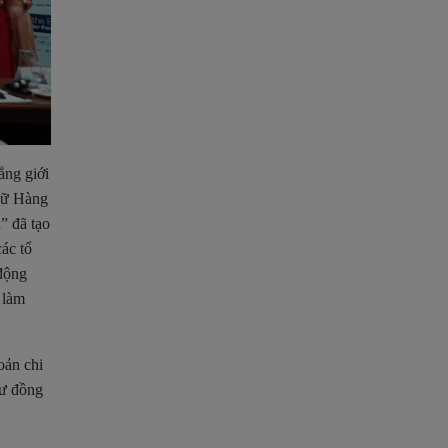
ẳng giới
 nữ Hàng
” đã tạo
ác tổ
động
 làm
oản chi
hư đồng