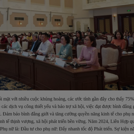
ối mặt với nhiều cuộc khủng hoảng, các ước tính gần đây cho thấy 75%
 các dịch vụ công thiết yếu và bảo trợ xã hội, việc đạt được bình đẳng g
t. Đảm bảo bình đẳng giới và tăng cường quyền năng kinh tế cho phụ n
inh tế thịnh vượng, xã hội phát triển bền vững. Năm 2024, Liên Hợp q
Phụ nữ là: Đầu tư cho phụ nữ: Đẩy nhanh tốc độ Phát triển. Sự kiện 