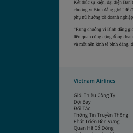
Kết thúc sự kiện, đại diện Ban
chuông vì Bình đẳng giới” để đ
phụ nữ hướng tới doanh nghiệp 
“Rung chuông vì Bình đẳng giới”
liên quan cùng cộng đồng doan
và một nền kinh tế bình đẳng, 
S
ự
k
i
Vietnam Airlines
ệ
n
Giới Thiệu Công Ty
d
Đội Bay
Đối Tác
i
Thông Tin Truyền Thông
ễ
Phát Triển Bền Vững
n
Quan Hệ Cổ Đông
r