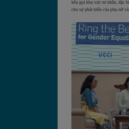
kêu gọi khu vực tư nhân, đặc b
cho sự phát triển của phụ nữ và