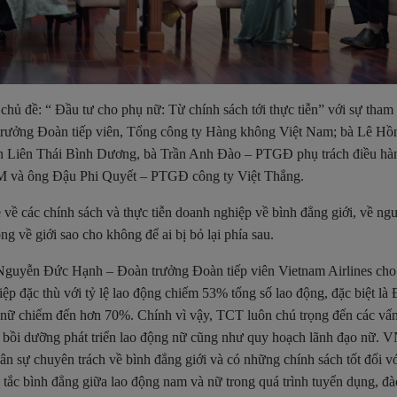
 chủ đề: “ Đầu tư cho phụ nữ: Từ chính sách tới thực tiễn” với sự tham
ưởng Đoàn tiếp viên, Tổng công ty Hàng không Việt Nam; bà Lê H
n Liên Thái Bình Dương, bà Trần Anh Đào – PTGĐ phụ trách điều hà
M và ông Đậu Phi Quyết – PTGĐ công ty Việt Thắng.
sẻ về các chính sách và thực tiễn doanh nghiệp về bình đẳng giới, về ng
g về giới sao cho không để ai bị bỏ lại phía sau.
à Nguyễn Đức Hạnh – Đoàn trưởng Đoàn tiếp viên Vietnam Airlines cho 
ệp đặc thù với tỷ lệ lao động chiếm 53% tổng số lao động, đặc biệt là
g nữ chiếm đến hơn 70%. Chính vì vậy, TCT luôn chú trọng đến các vấ
, bồi dưỡng phát triển lao động nữ cũng như quy hoạch lãnh đạo nữ. 
ân sự chuyên trách về bình đẳng giới và có những chính sách tốt đối vớ
ắc bình đẳng giữa lao động nam và nữ trong quá trình tuyển dụng, đào