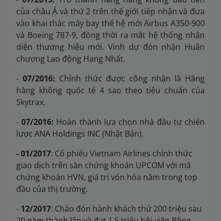
của châu Á và thứ 2 trên thế giới tiếp nhận và đưa
vào khai thác máy bay thế hệ mới Airbus A350-900
và Boeing 787-9, đồng thời ra mắt hệ thống nhận
diện thương hiệu mới. Vinh dự đón nhận Huân
chương Lao động Hạng Nhất.
-
07/2016:
Chính thức được công nhận là Hãng
hàng không quốc tế 4 sao theo tiêu chuẩn của
Skytrax.
-
07/2016:
Hoàn thành lựa chọn nhà đầu tư chiến
lược ANA Holdings INC (Nhật Bản).
- 01/2017
: Cổ phiếu Vietnam Airlines chính thức
giao dịch trên sàn chứng khoán UPCOM với mã
chứng khoán HVN, giá trị vốn hóa nằm trong top
đầu của thị trường.
-
12/2017
: Chào đón hành khách thứ 200 triệu sau
20 năm thành lập và đạt 1,5 triệu hội viên Bông