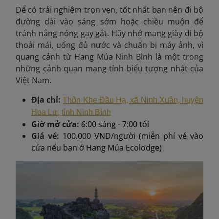
Để có trải nghiệm trọn vẹn, tốt nhất bạn nên đi bộ
đường dài vào sáng sớm hoặc chiều muộn để
tránh nắng nóng gay gắt. Hãy nhớ mang giày đi bộ
thoải mái, uống đủ nước và chuẩn bị máy ảnh, vì
quang cảnh từ Hang Múa Ninh Bình là một trong
những cảnh quan mang tính biểu tượng nhất của
Việt Nam.
Địa chỉ:
Thôn Khe Đầu Hạ, xã Ninh Xuân, huyện
Hoa Lư, tỉnh Ninh Bình
Giờ mở cửa:
6:00 sáng - 7:00 tối
Giá vé:
100.000 VND/người (miễn phí vé vào
cửa nếu bạn ở Hang Múa Ecolodge)