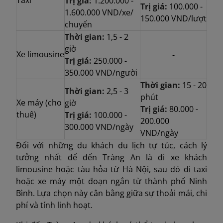
Trị giá:
1.200.000 -
Trị giá:
100.000 -
1.600.000 VND/xe/
150.000 VND/lượt
chuyến
Thời gian:
1,5 - 2
giờ
Xe limousine
-
Trị giá:
250.000 -
350.000 VND/người
Thời gian:
15 - 20
Thời gian:
2,5 - 3
phút
Xe máy (cho
giờ
Trị giá:
80.000 -
thuê)
Trị giá:
100.000 -
200.000
300.000 VND/ngày
VND/ngày
Đối với những du khách du lịch tự túc, cách lý
tưởng nhất để đến Tràng An là đi xe khách
limousine hoặc tàu hỏa từ Hà Nội, sau đó đi taxi
hoặc xe máy một đoạn ngắn từ thành phố Ninh
Bình. Lựa chọn này cân bằng giữa sự thoải mái, chi
phí và tính linh hoạt.