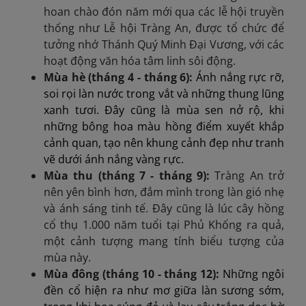
hoan chào đón năm mới qua các lễ hội truyền
thống như Lễ hội Tràng An, được tổ chức để
tưởng nhớ Thánh Quý Minh Đại Vương, với các
hoạt động văn hóa tâm linh sôi động.
Mùa hè (tháng 4 - tháng 6):
Ánh nắng rực rỡ,
soi rọi làn nước trong vắt và những thung lũng
xanh tươi. Đây cũng là mùa sen nở rộ, khi
những bông hoa màu hồng điểm xuyết khắp
cảnh quan, tạo nên khung cảnh đẹp như tranh
vẽ dưới ánh nắng vàng rực.
Mùa thu (tháng 7 - tháng 9):
Tràng An trở
nên yên bình hơn, đắm mình trong làn gió nhẹ
và ánh sáng tinh tế. Đây cũng là lúc cây hồng
cổ thụ 1.000 năm tuổi tại Phủ Khống ra quả,
một cảnh tượng mang tính biểu tượng của
mùa này.
Mùa đông (tháng 10 - tháng 12):
Những ngôi
đền cổ hiện ra như mơ giữa làn sương sớm,