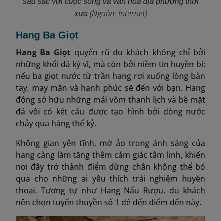
sâu sắc với cuộc sống và văn hóa địa phương thời
(Nguồn: Internet)
xưa
Hang Ba Giọt
Hang Ba Giọt
quyến rũ du khách không chỉ bởi
những khối đá kỳ vĩ, mà còn bởi niềm tin huyền bí:
nếu ba giọt nước từ trần hang rơi xuống lòng bàn
tay, may mắn và hạnh phúc sẽ đến với bạn. Hang
động sở hữu những mái vòm thanh lịch và bề mặt
đá vôi có kết cấu được tạo hình bởi dòng nước
chảy qua hàng thế kỷ.
Không gian yên tĩnh, mờ ảo trong ánh sáng của
hang càng làm tăng thêm cảm giác tâm linh, khiến
nơi đây trở thành điểm dừng chân không thể bỏ
qua cho những ai yêu thích trải nghiệm huyền
thoại. Tương tự như Hang Nấu Rượu, du khách
nên chọn tuyến thuyền số 1 để đến điểm đến này.