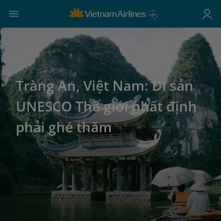
Tràng An, Việt Nam: Di sản
UNESCO Thế giới nhất định
phải ghé thăm