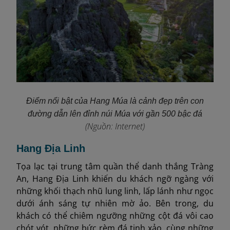
Điểm nổi bật của Hang Múa
là cảnh đẹp trên con
đường dẫn lên đỉnh núi Múa với gần 500 bậc đá
(Nguồn: Internet)
Hang Địa Linh
Tọa lạc tại trung tâm quần thể danh thắng Tràng
An, Hang Địa Linh khiến du khách ngỡ ngàng với
những khối thạch nhũ lung linh, lấp lánh như ngọc
dưới ánh sáng tự nhiên mờ ảo. Bên trong, du
khách có thể chiêm ngưỡng những cột đá vôi cao
chót vót, những bức rèm đá tinh xảo, cùng những