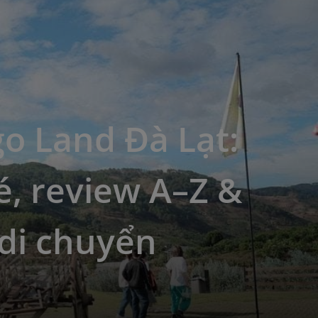
o Land Đà Lạt:
é, review A–Z &
di chuyển