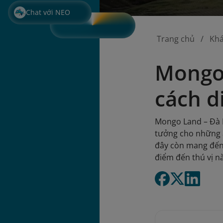
Chat với NEO
Trang chủ
Kh
Mongo 
cách d
Mongo Land – Đà L
tưởng cho những a
đây còn mang đến
điểm đến thú vị n