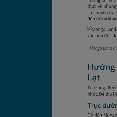
Không chỉ là 
thực về phong 
có chuyến du 
đến thú vị khá
Mongo Land đượ
Hướng 
Lạt
Từ trung tâm Đ
phút. Để thuận
Trục đườ
Để đến Mongo 