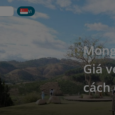
VI
Mong
Giá v
cách 