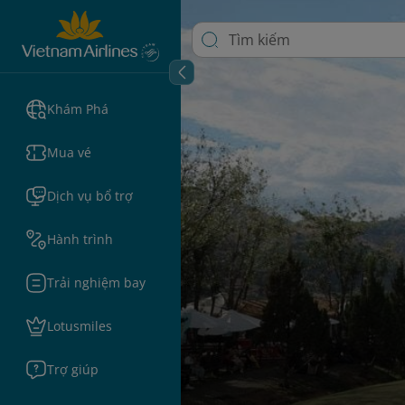
Khám Phá
Mua vé
Dịch vụ bổ trợ
Hành trình
Trải nghiệm bay
Lotusmiles
Trợ giúp