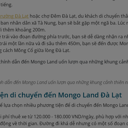
tiếng.
trường Đà Lạt
hoặc chợ Đêm Đà Lạt, du khách di chuyển th
 ban nhân dân xã Tà Nung, bạn sẽ bắt gặp một ngã ba. Lúc 
đi thêm khoảng 200m.
rẽ trái vào đoạn đường phía trước, bạn sẽ dễ dàng nhận ra 
 trái một lần nữa và đi sâu thêm 450m, bạn sẽ đến được M
 cách Mông Cổ giữa lòng Đà Lạt.
nh dẫn đến Mongo Land uốn lượn qua những khung cảnh thiên nhi
iện di chuyển đến Mongo Land Đà Lạt
ể lựa chọn nhiều phương tiện để di chuyển đến Mongo Land 
i phí thuê xe từ 120.000 - 180.000 VND/ngày, phù hợp với 
ộng về thời gian. Đường đi khá dễ nhưng có một số đoạn dố