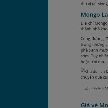
thú vị tại Mon
Mongo Lan
Địa chỉ Mongo
thành phố kho
Cung đường đế
trong những c
phê xanh mướt
sớm. Tuy nhiê
hoặc trời mưa
Khu du lịch M
Giá vé Mo