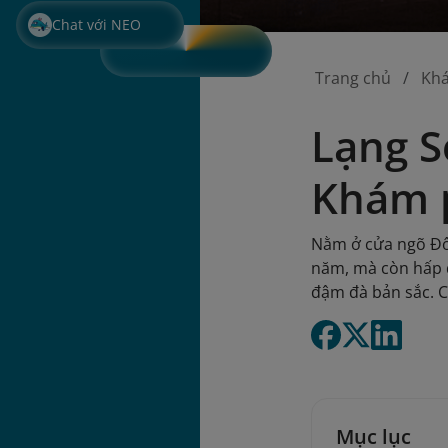
Chat với NEO
Trang chủ
Kh
Lạng S
Khám 
Nằm ở cửa ngõ Đôn
năm, mà còn hấp d
đậm đà bản sắc. C
Mục lục