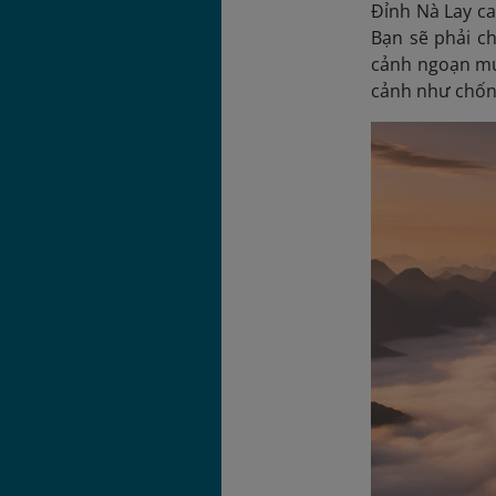
Đỉnh Nà Lay ca
Bạn sẽ phải c
cảnh ngoạn mục
cảnh như chốn 