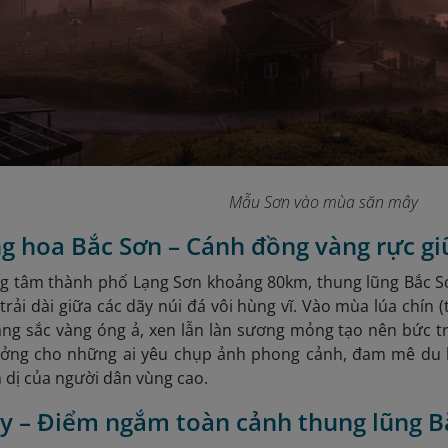
Mẫu Sơn vào mùa săn mây
g hoa Bắc Sơn – Cánh đồng vàng rực gi
g tâm thành phố Lạng Sơn khoảng 80km, thung lũng Bắc Sơn
trải dài giữa các dãy núi đá vôi hùng vĩ. Vào mùa lúa chín 
ng sắc vàng óng ả, xen lẫn làn sương mỏng tạo nên bức t
ưởng cho những ai yêu chụp ảnh phong cảnh, đam mê du 
 dị của người dân vùng cao.
y – Điểm ngắm toàn cảnh thung lũng B