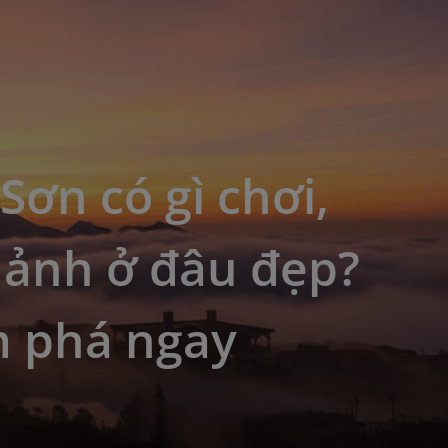
Sơn có gì chơi,
 ảnh ở đâu đẹp?
 phá ngay