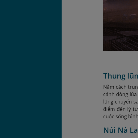
Thung lũn
Nằm cách trun
cánh đồng lúa 
lũng chuyển sa
điểm đến lý t
cuộc sống bình
Núi Nà La