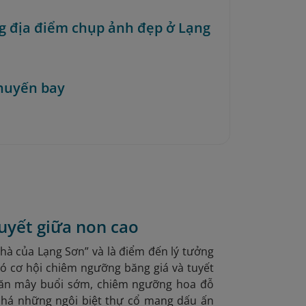
 địa điểm chụp ảnh đẹp ở Lạng
huyến bay
uyết giữa non cao
à của Lạng Sơn” và là điểm đến lý tưởng
ó cơ hội chiêm ngưỡng băng giá và tuyết
 săn mây buổi sớm, chiêm ngưỡng hoa đỗ
phá những ngôi biệt thự cổ mang dấu ấn