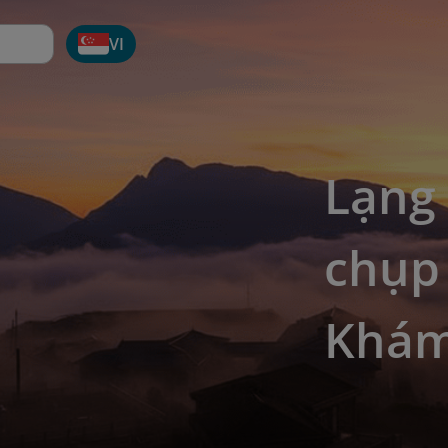
VI
Lạng 
chụp
Khám