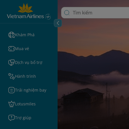
Khám Phá
Mua vé
Dịch vụ bổ trợ
Hành trình
Trải nghiệm bay
Lotusmiles
Trợ giúp