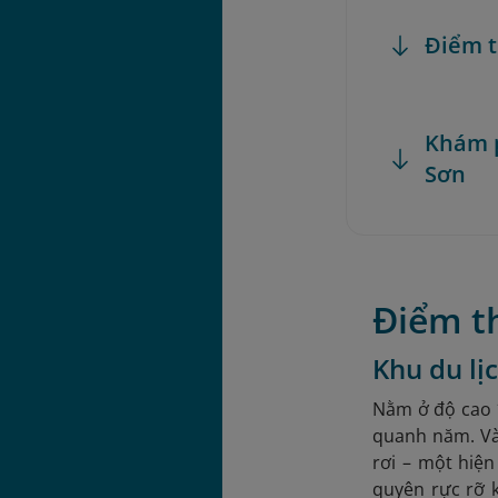
Điểm t
Khám p
Sơn
Điểm t
Khu du lị
Nằm ở độ cao 
quanh năm. Và
rơi – một hiệ
quyên rực rỡ 