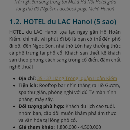
Trải nghiệm sang trọng tại Meliá Hà Nội Hotel giữa
lòng thủ đô (Nguồn: Facebook page Meliá Hanoi)
1.2. HOTEL du LAC Hanoi (5 sao)
HOTEL du LAC Hanoi tọa lạc ngay gần Hồ Hoàn
Kiếm, chỉ mất vài phút đi bộ là bạn có thể đến phố
đi bộ, đền Ngọc Sơn, nhà thờ Lớn hay thưởng thức
cà phê trứng tại phố cổ. Khách sạn thiết kế khách
sạn theo phong cách sang trọng cổ điển, đậm chất
nghệ thuật.
Địa chỉ:
35 - 37 Hàng Trống, quận Hoàn Kiếm
Tiện ích:
Rooftop bar nhìn thẳng ra Hồ Gươm,
spa thư giãn, phòng nghỉ với đủ TV màn hình
phẳng, máy sấy.
Đối tượng phù hợp:
Khách du lịch cao tuổi,
nhóm bạn, cặp đôi muốn khám phá ẩm thực
và văn hóa tại lòng phố cổ.
Giá tham khảo:
1.800.000 - 4.500.000