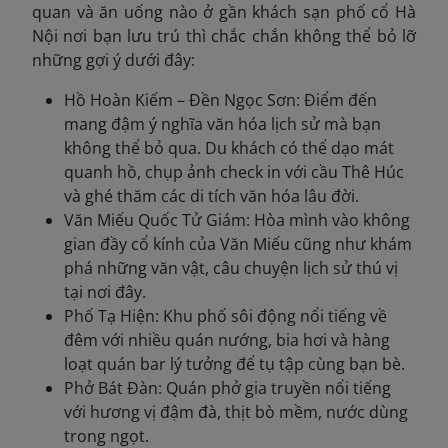
quan và ăn uống nào ở gần khách sạn phố cổ Hà
Nội nơi bạn lưu trú thì chắc chắn không thể bỏ lỡ
những gợi ý dưới đây:
Hồ Hoàn Kiếm – Đền Ngọc Sơn: Điểm đến
mang đậm ý nghĩa văn hóa lịch sử mà bạn
không thể bỏ qua. Du khách có thể dạo mát
quanh hồ, chụp ảnh check in với cầu Thê Húc
và ghé thăm các di tích văn hóa lâu đời.
Văn Miếu Quốc Tử Giám: Hòa mình vào không
gian đầy cổ kính của Văn Miếu cũng như khám
phá những văn vật, câu chuyện lịch sử thú vị
tại nơi đây.
Phố Tạ Hiện: Khu phố sôi động nổi tiếng về
đêm với nhiều quán nướng, bia hơi và hàng
loạt quán bar lý tưởng để tụ tập cùng bạn bè.
Phở Bát Đàn: Quán phở gia truyền nổi tiếng
với hương vị đậm đà, thịt bò mềm, nước dùng
trong ngọt.