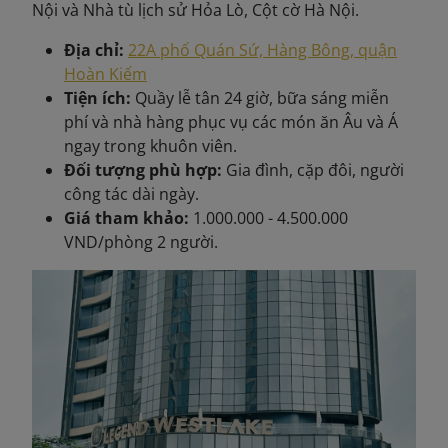
Nội và Nhà tù lịch sử Hỏa Lò, Cột cờ Hà Nội.
Địa chỉ:
22A phố Quán Sứ, Hàng Bông, quận
Hoàn Kiếm
Tiện ích:
Quầy lễ tân 24 giờ, bữa sáng miễn
phí và nhà hàng phục vụ các món ăn Âu và Á
ngay trong khuôn viên.
Đối tượng phù hợp:
Gia đình, cặp đôi, người
công tác dài ngày.
Giá tham khảo:
1.000.000 - 4.500.000
VND/phòng 2 người.