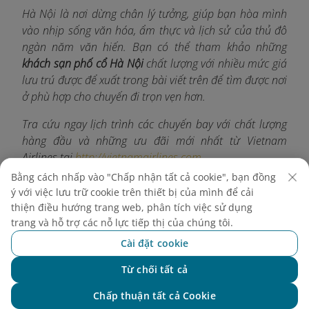
Hà Nội là nơi dừng chân lý tưởng, giúp bạn hòa mình
vào nhịp sống văn hóa, ẩm thực và lịch sử của thủ đô
ngàn năm văn hiến. Bạn có thể tham khảo những
khách sạn phố cổ Hà Nội
chất lượng với nhiều mức giá
lưu trú được để xuất trong bài viết trên để tìm được nơi
ở phù hợp cho chuyến đi trọn vẹn hơn.
Tra cứu ngay lịch trình các chuyến bay với chất lượng
hàng đầu và những ưu đãi mới nhất từ Vietnam
Airlines tại
http://vietnamairlines.com
.
Bằng cách nhấp vào "Chấp nhận tất cả cookie", bạn đồng
ý với việc lưu trữ cookie trên thiết bị của mình để cải
thiện điều hướng trang web, phân tích việc sử dụng
Khám phá thêm
trang và hỗ trợ các nỗ lực tiếp thị của chúng tôi.
Cài đặt cookie
Từ chối tất cả
Chat với NEO
Chấp thuận tất cả Cookie