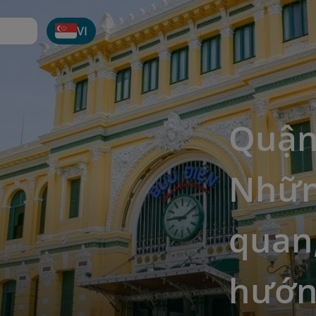
VI
Quận
Nhữn
quan
hướng