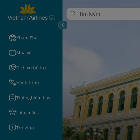
Khám Phá
Mua vé
Dịch vụ bổ trợ
Hành trình
Trải nghiệm bay
Lotusmiles
Trợ giúp