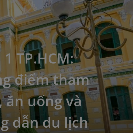
 1 TP.HCM:
g điểm tham
, ăn uống và
 dẫn du lịch