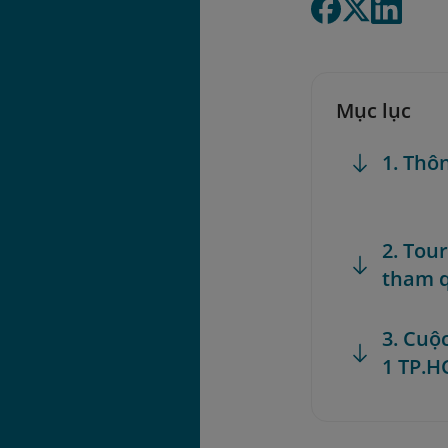
Mục lục
1. Thô
2. Tou
tham q
3. Cuộ
1 TP.