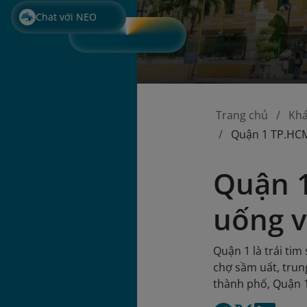
Chat với NEO
Trang chủ
Kh
Quận 1 TP.HCM
Quận 
uống v
Quận 1 là trái ti
chợ sầm uất, trun
thành phố, Quận 1