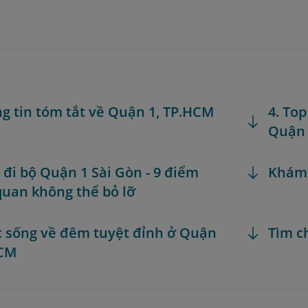
ng tin tóm tắt về Quận 1, TP.HCM
4. To
Quận 
r đi bộ Quận 1 Sài Gòn - 9 điểm
Khám
uan không thể bỏ lỡ
c sống về đêm tuyệt đỉnh ở Quận
Tìm c
HCM