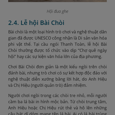
Hội đua ghe
2.4. Lễ hội Bài Chòi
Bài chòi là một loại hình trò chơi và nghệ thuật dân
gian đã được UNESCO công nhận là Di sản văn hóa
phi vật thể
. Tại cầu ngói Thanh Toàn, lễ hội Bài
Chòi thường được tổ chức vào dịp “Chợ quê ngày
hội” hay các sự kiện văn hóa lớn của địa phương.
Chơi Bài Chòi đơn giản là một kiểu ngồi trên chòi
đánh bài, nhưng trò chơi có sự kết hợp độc đáo với
nghệ thuật diễn xướng bằng lời hát, do Anh Hiệu
và Chị Hiệu (người quản trò) đảm nhiệm.
Người chơi ngồi trong các chòi tre nhỏ, mỗi người
cầm ba lá bài in hình mộc bản. Từ chòi trung tâm,
Anh Hiệu hoặc Chị Hiệu rút thẻ và hô lên những
câu hát dí dỏm mang tên lá bài. Ai có lá bài trùng