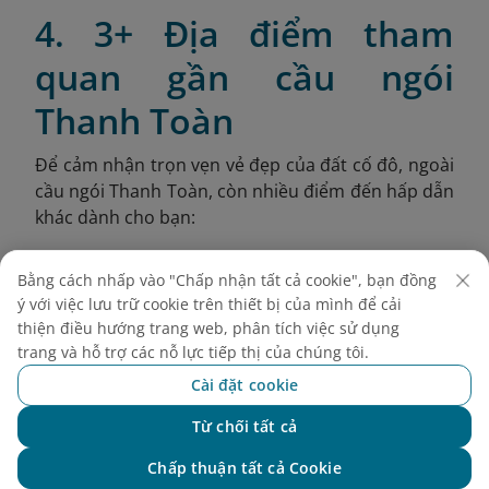
4. 3+ Địa điểm tham
quan gần cầu ngói
Thanh Toàn
Để cảm nhận trọn vẹn vẻ đẹp của đất cố đô, ngoài
cầu ngói Thanh Toàn, còn nhiều điểm đến hấp dẫn
khác dành cho bạn:
4.1. Cầu Trường Tiền
Bằng cách nhấp vào "Chấp nhận tất cả cookie", bạn đồng
Cầu Trường Tiền (còn gọi là Tràng Tiền) là một
ý với việc lưu trữ cookie trên thiết bị của mình để cải
thiện điều hướng trang web, phân tích việc sử dụng
trong những công trình biểu tượng gắn liền với lịch
trang và hỗ trợ các nỗ lực tiếp thị của chúng tôi.
sử và tâm hồn của người Huế. Với thiết kế vòm
thép độc đáo, dáng cong mềm mại và sắc bạc ánh
Cài đặt cookie
lên rực rỡ trong ánh hoàng hôn, cây cầu bắc
Từ chối tất cả
ngang sông Hương này từ lâu đã trở thành điểm
Chat với NEO
check-in không thể bỏ qua.
Chấp thuận tất cả Cookie