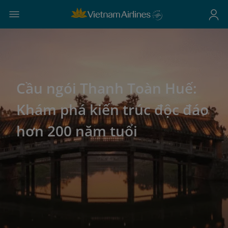
Cầu ngói Thanh Toàn Huế:
Khám phá kiến trúc độc đáo
hơn 200 năm tuổi