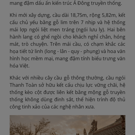
mang đậm dấu ấn kiến trúc Á Đông truyền thống.
Khi mới xây dựng, cầu dài 18,75m, rộng 5,82m, kết
cấu chủ yếu bằng gỗ lim trên 7 nhịp
và hệ thống
mái lợp ngói liệt men tráng (ngói lưu ly). Hai bên
hành lang có ghế ngồi cho khách nghỉ chân, hóng
mát, trò chuyện. Trên mái cầu, có chạm khắc các
họa tiết tứ linh (long - lân - quy - phụng) và hoa văn
hình học mềm mại, mang đậm tính biểu trưng văn
hóa Việt.
Khác với nhiều cây cầu gỗ thông thường, cầu ngói
Thanh Toàn sở hữu kết cấu chịu lực vững chãi, hệ
thống kèo cột được liên kết bằng mộng gỗ truyền
thống không dùng đinh sắt, thể hiện trình độ thủ
công tinh xảo của các nghệ nhân xưa.