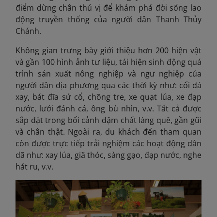
điểm dừng chân thú vị để khám phá đời sống lao
động truyền thống của người dân Thanh Thủy
Chánh.
Không gian trưng bày giới thiệu hơn 200 hiện vật
và gần 100 hình ảnh
tư liệu, tái hiện sinh động quá
trình sản xuất nông nghiệp và ngư nghiệp của
người dân địa phương qua các thời kỳ như: cối đá
xay, bát đĩa sứ cổ, chõng tre, xe quạt lúa, xe đạp
nước, lưới đánh cá, ông bù nhìn, v.v. Tất cả được
sắp đặt trong bối cảnh đậm chất làng quê, gần gũi
và chân thật. Ngoài ra, du khách đến tham quan
còn được trực tiếp trải nghiệm các hoạt động dân
dã như: xay lúa, giã thóc, sàng gạo, đạp nước, nghe
hát ru, v.v.