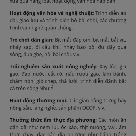
xưa qua hàng loạt hoạt động văn hóa hấp dẫn:
Hoạt động văn hóa và nghệ thuật
: Trình diễn áo
dài, giao lưu và trình diễn hò bài chòi, các chương
trình văn nghệ quần chúng.
Trò chơi dân gian:
Bịt mắt đập om, bịt mắt bắt vịt,
nhảy sạp, đi cầu khỉ, nhảy bao bố, đu dây qua
sông, đua ghe, hội bài chòi, v.v.
Trải nghiệm sản xuất nông nghiệp
: Xay lúa, giã
gạo, đạp nước, cất rớ, nấu rượu gạo, làm bánh,
chằm nón, giở chẹp, thả lưới, trình diễn đánh bắt
cá trên sông Như Ý.
Hoạt động thương mại:
Các gian hàng trưng bày
nông sản, làng nghề, sản phẩm OCOP, v.v.
Thưởng thức ẩm thực địa phương:
Các món ăn
dân dã như nem lụi, ốc xào, thịt nướng, v.v., ẩm
thực chay, đặc sản địa phương như bánh tráng