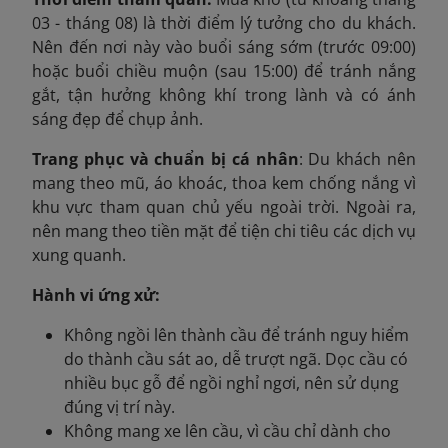
03 - tháng 08) là thời điểm lý tưởng cho du khách.
Nên đến nơi này vào buổi sáng sớm (trước 09:00)
hoặc buổi chiều muộn (sau 15:00) để tránh nắng
gắt, tận hưởng không khí trong lành và có ánh
sáng đẹp để chụp ảnh.
Trang phục và chuẩn bị cá nhân
: Du khách nên
mang theo mũ, áo khoác, thoa kem chống nắng vì
khu vực tham quan chủ yếu ngoài trời. Ngoài ra,
nên mang theo tiền mặt để tiện chi tiêu các dịch vụ
xung quanh.
Hành vi ứng xử:
Không ngồi lên thành cầu để tránh nguy hiểm
do thành cầu sát ao, dễ trượt ngã. Dọc cầu có
nhiều bục gỗ để ngồi nghỉ ngơi, nên sử dụng
đúng vị trí này.
Không mang xe lên cầu, vì cầu chỉ dành cho