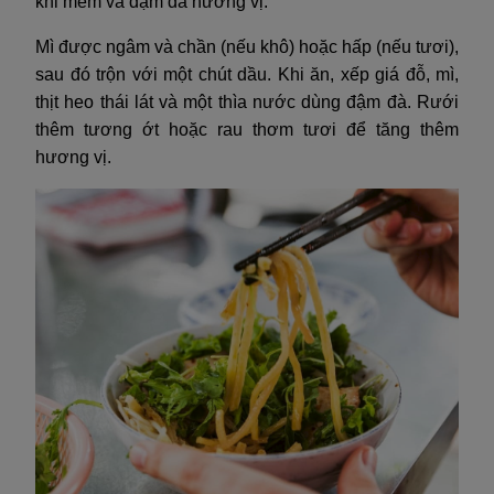
khi mềm và đậm đà hương vị.
Mì được ngâm và chần (nếu khô) hoặc hấp (nếu tươi),
sau đó trộn với một chút dầu. Khi ăn, xếp giá đỗ, mì,
thịt heo thái lát và một thìa nước dùng đậm đà. Rưới
thêm tương ớt hoặc rau thơm tươi để tăng thêm
hương vị.