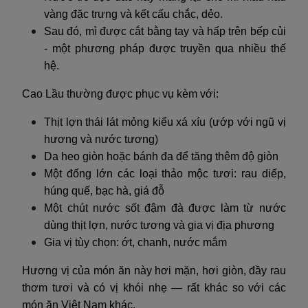
vàng đặc trưng và kết cấu chắc, dẻo.
Sau đó, mì được cắt bằng tay và hấp trên bếp củi
- một phương pháp được truyền qua nhiều thế
hệ.
Cao Lầu thường được phục vụ kèm với:
Thịt lợn thái lát mỏng kiểu xá xíu (ướp với ngũ vị
hương và nước tương)
Da heo giòn hoặc bánh đa để tăng thêm độ giòn
Một đống lớn các loại thảo mộc tươi: rau diếp,
húng quế, bạc hà, giá đỗ
Một chút nước sốt đậm đà được làm từ nước
dùng thịt lợn, nước tương và gia vị địa phương
Gia vị tùy chọn: ớt, chanh, nước mắm
Hương vị của món ăn này hơi mặn, hơi giòn, đầy rau
thơm tươi và có vị khói nhẹ — rất khác so với các
món ăn Việt Nam khác.