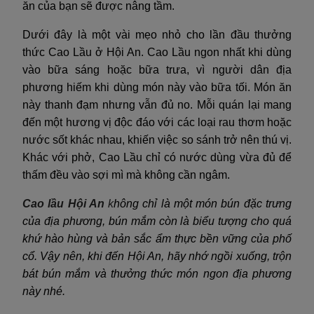
ăn của bạn sẽ được nâng tầm.
Dưới đây là một vài mẹo nhỏ cho lần đầu thưởng
thức Cao Lầu ở Hội An. Cao Lầu ngon nhất khi dùng
vào bữa sáng hoặc bữa trưa, vì người dân địa
phương hiếm khi dùng món này vào bữa tối. Món ăn
này thanh đạm nhưng vẫn đủ no. Mỗi quán lại mang
đến một hương vị độc đáo với các loại rau thơm hoặc
nước sốt khác nhau, khiến việc so sánh trở nên thú vị.
Khác với phở, Cao Lầu chỉ có nước dùng vừa đủ để
thấm đều vào sợi mì mà không cần ngâm.
Cao lầu Hội An
k
hông chỉ là một món bún đặc trưng
của địa phương, bún mắm còn là biểu tượng cho quá
khứ hào hùng và bản sắc ẩm thực bền vững của phố
cổ. Vậy nên, khi đến Hội An, hãy nhớ ngồi xuống, trộn
bát bún mắm và thưởng thức món ngon địa phương
này nhé.