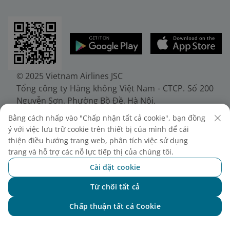
© 2025 Vietnam Airlines JSC
Tổng công ty Hàng không Việt Nam - CTCP. Số 200
Nguyễn Sơn, Phường Bồ Đề, Hà Nội.
Điện thoại: (+84-24) 38272289. Fax: (+84-24)
Bằng cách nhấp vào "Chấp nhận tất cả cookie", bạn đồng
38722375
ý với việc lưu trữ cookie trên thiết bị của mình để cải
Giấy chứng nhận đăng ký doanh nghiệp, mã số
thiện điều hướng trang web, phân tích việc sử dụng
doanh nghiệp 0100107518, đăng ký lần đầu ngày
trang và hỗ trợ các nỗ lực tiếp thị của chúng tôi.
30/6/2010, đăng ký thay đổi lần thứ 10 ngày
Cài đặt cookie
24/7/2025, cấp bởi Sở Tài chính Thành phố Hà Nội.
Từ chối tất cả
Chat với NEO
Chấp thuận tất cả Cookie