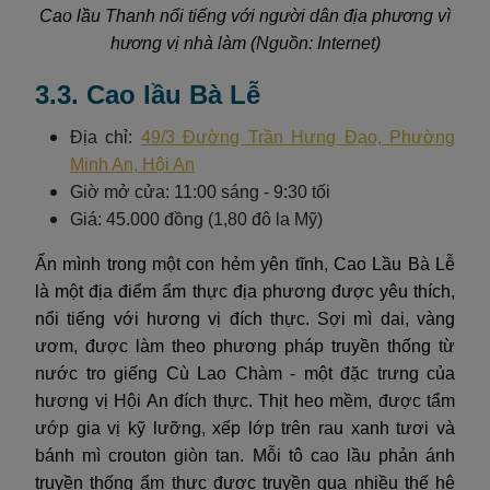
Cao lầu Thanh nổi tiếng với người dân địa phương vì
hương vị nhà làm (Nguồn: Internet)
3.3. Cao lầu Bà Lễ
Địa chỉ:
49/3 Đường Trần Hưng Đạo, Phường
Minh An, Hội An
Giờ mở cửa: 11:00 sáng - 9:30 tối
Giá: 45.000 đồng (1,80 đô la Mỹ)
Ẩn mình trong một con hẻm yên tĩnh, Cao Lầu Bà Lễ
là một địa điểm ẩm thực địa phương được yêu thích,
nổi tiếng với hương vị đích thực. Sợi mì dai, vàng
ươm, được làm theo phương pháp truyền thống từ
nước tro giếng Cù Lao Chàm - một đặc trưng của
hương vị Hội An đích thực. Thịt heo mềm, được tẩm
ướp gia vị kỹ lưỡng, xếp lớp trên rau xanh tươi và
bánh mì crouton giòn tan. Mỗi tô cao lầu phản ánh
truyền thống ẩm thực được truyền qua nhiều thế hệ