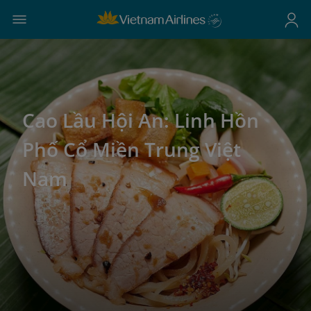
Cao Lầu Hội An: Linh Hồn
Phố Cổ Miền Trung Việt
Nam