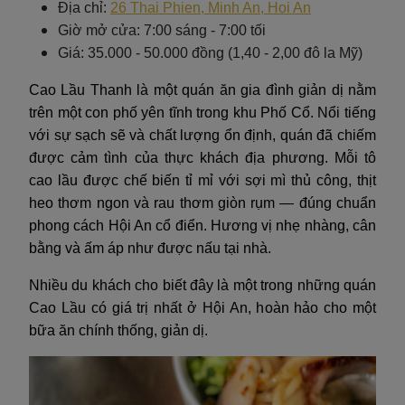
Địa chỉ:
26 Thai Phien, Minh An, Hoi An
Giờ mở cửa: 7:00 sáng - 7:00 tối
Giá: 35.000 - 50.000 đồng (1,40 - 2,00 đô la Mỹ)
Cao Lầu Thanh là một quán ăn gia đình giản dị nằm
trên một con phố yên tĩnh trong khu Phố Cổ. Nổi tiếng
với sự sạch sẽ và chất lượng ổn định, quán đã chiếm
được cảm tình của thực khách địa phương. Mỗi tô
cao lầu được chế biến tỉ mỉ với sợi mì thủ công, thịt
heo thơm ngon và rau thơm giòn rụm — đúng chuẩn
phong cách Hội An cổ điển. Hương vị nhẹ nhàng, cân
bằng và ấm áp như được nấu tại nhà.
Nhiều du khách cho biết đây là một trong những quán
Cao Lầu có giá trị nhất ở Hội An, hoàn hảo cho một
bữa ăn chính thống, giản dị.