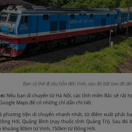
Bạn có thể đi tàu hỏa đến Vinh, sau đó bắt taxi để đ
ân:
Nếu bạn di chuyển từ Hà Nội, các tỉnh miền Bắc sẽ rất hợ
 Google Maps để có những chỉ dẫn chi tiết.
à phương tiện di chuyển nhanh nhất, từ điểm xuất phát bạ
ồng Hới, Quảng Bình (nay thuộc tỉnh Quảng Trị). Sau đó 
m khoảng 80km từ Vinh, 150km từ Đồng Hới.