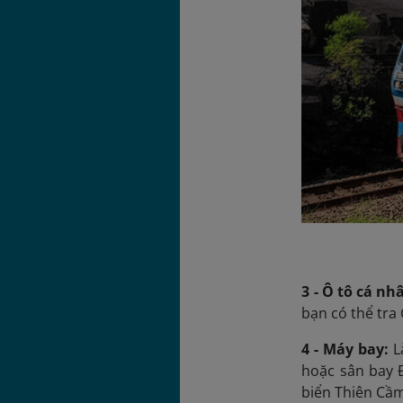
3 - Ô tô cá nh
bạn có thể tra
4 - Máy bay:
L
hoặc sân bay Đ
biển Thiên Cầ