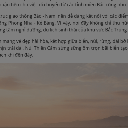
thuận tiện cho việc di chuyển từ các tỉnh miền Bắc cũng nh
rục giao thông Bắc - Nam, nên dễ dàng kết nối với các điể
ng Phong Nha - Kẻ Bàng. Vì vậy, nơi đây không chỉ thu hú
ung tâm nghỉ dưỡng, du lịch sinh thái của khu vực Bắc Trung
 mang vẻ đẹp hài hòa, kết hợp giữa biển, núi, rừng, dải b
 mịn trải dài. Núi Thiên Cầm sừng sững ôm trọn bãi biển t
ch khi đến đây.