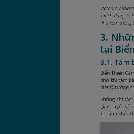
Vietnam Airline
khách đang có k
như xem thông t
3. Nhữ
tại Biể
3.1. Tắm b
Biển Thiên Cầm
nhỏ khi tắm bi
biệt lý tưởng 
Không chỉ tắm 
gian tuyệt vời
khoảnh khắc th