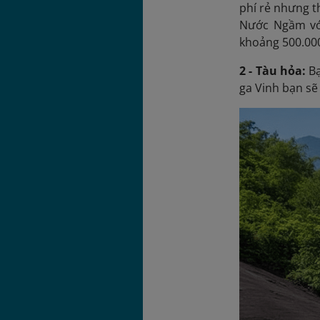
phí rẻ nhưng t
Nước Ngầm với
khoảng 500.000
2 - Tàu hỏa:
Bạ
ga Vinh bạn sẽ