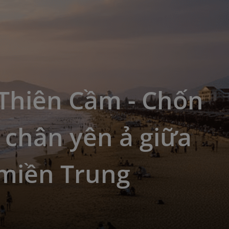
 Thiên Cầm - Chốn
 chân yên ả giữa
 miền Trung