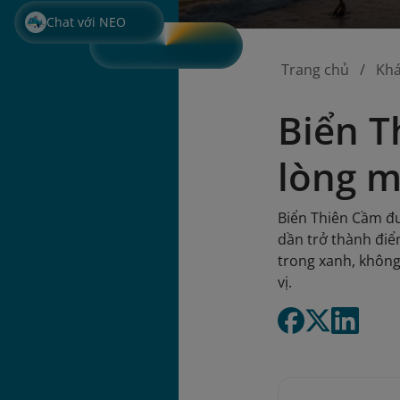
Chat với NEO
Trang chủ
Kh
Biển T
lòng m
Biển Thiên Cầm đư
dần trở thành điể
trong xanh, không
vị.