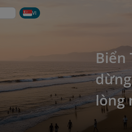
VI
Biển
dừng
lòng