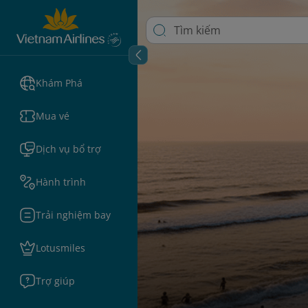
Khám Phá
Mua vé
Dịch vụ bổ trợ
Hành trình
Trải nghiệm bay
Lotusmiles
Trợ giúp