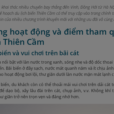
s khai thác nhiều chuyến bay thẳng đến Vinh, Đồng Hới từ Hà Nộ
ế hoạch du lịch biển Thiên Cầm có thể truy cập vào trang chính
in của nhiều chương trình khuyến mãi với những ưu đãi vô cùng
ng hoạt động và điểm tham q
n Thiên Cầm
iển và vui chơi trên bãi cát
 nổi bật với làn nước trong xanh, sóng nhẹ và độ dốc thoai t
ển. Bãi biển ở đây sạch, nước mát quanh năm và ít chịu ả
cho hoạt động bơi lội, thư giãn dưới làn nước mặn mát lạnh 
biển, du khách còn có thể thoải mái vui chơi trên dải cát 
 để dạo bộ, xây lâu đài trên cát, chụp ảnh, v.v. Không khí 
ư giãn trở nên trọn vẹn và đáng nhớ hơn.