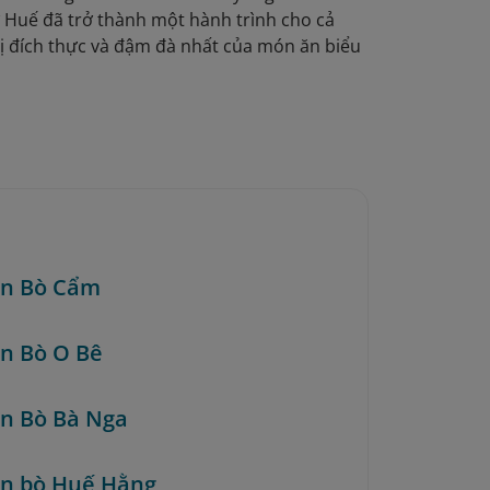
 Huế đã trở thành một hành trình cho cả
 đích thực và đậm đà nhất của món ăn biểu
ún Bò Cẩm
ún Bò O Bê
ún Bò Bà Nga
ún bò Huế Hằng