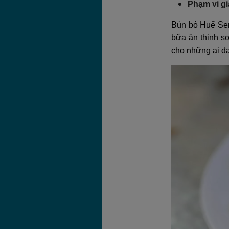
Phạm vi gi
Bún bò Huế Sen
bữa ăn thịnh s
cho những ai đ