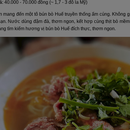
á
: 40.000 - 70.000 đồng (~ 1,7 - 3 đô la Mỹ)
 mang đến một tô bún bò Huế truyền thống ấm cúng. Không gia
oạn. Nước dùng đậm đà, thơm ngon, kết hợp cùng thịt bò mềm v
ang tìm kiếm hương vị bún bò Huế đích thực, thơm ngon.