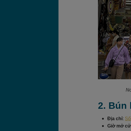
Nơ
2. Bún
Địa chỉ
:
Số
Giờ mở c