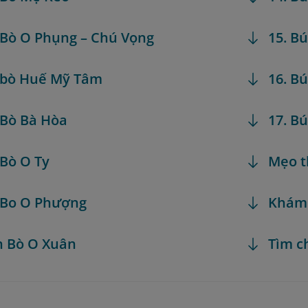
 Bò O Phụng – Chú Vọng
15. B
 bò Huế Mỹ Tâm
16. B
 Bò Bà Hòa
17. B
 Bò O Ty
Mẹo t
 Bo O Phượng
Khám
n Bò O Xuân
Tìm c