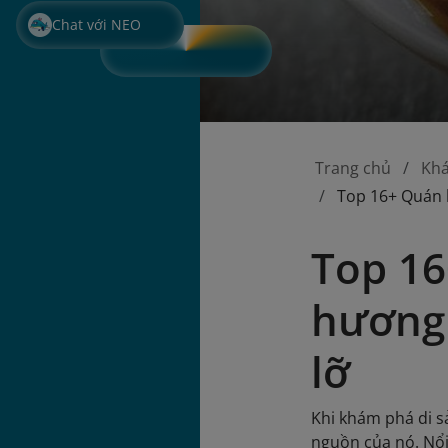
Chat với NEO
Trang chủ
Kh
Top 16+ Quán 
Top 16
hương 
lỡ
Khi khám phá di s
nguồn của nó. Nổi