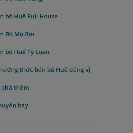
ún bò Huế Full House
ún Bò Mụ Rơi
ún bò Huế Tý Loan
hưởng thức bún bò Huế đúng vị
 phá thêm
huyến bay