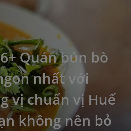
16+ Quán bún bò
ngon nhất với
 vị chuẩn vị Huế
ạn không nên bỏ