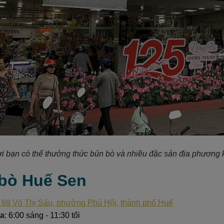
i bạn có thể thưởng thức bún bò và nhiều đặc sản địa phương 
 bò Huế Sen
 69 Võ Thị Sáu, phường Phú Hội, thành phố Huế
ửa
: 6:00 sáng - 11:30 tối