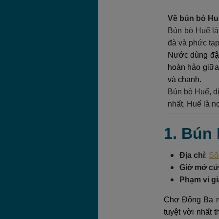
Về bún bò Huế
Bún bò Huế là
đà và phức tạp
Nước dùng đậm
hoàn hảo giữa 
và chanh.
Bún bò Huế, dị
nhất, Huế là n
1. Bún
Địa chỉ
:
Số
Giờ mở c
Phạm vi gi
Chợ Đông Ba nổ
tuyệt vời nhất 