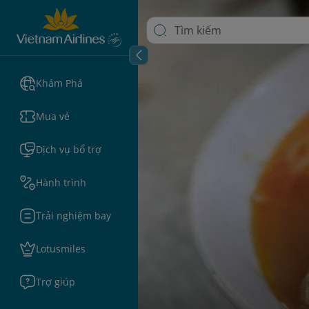
Khám Phá
Mua vé
Dịch vụ bổ trợ
Hành trình
Trải nghiệm bay
Lotusmiles
Trợ giúp