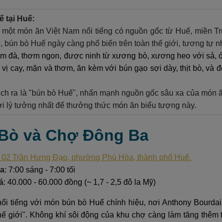
 tại Huế:
 một món ăn Việt Nam nổi tiếng có nguồn gốc từ Huế, miền Tr
, bún bò Huế ngày càng phổ biến trên toàn thế giới, tương tự 
 đà, thơm ngon, được ninh từ xương bò, xương heo với sả, 
vị cay, mặn và thơm, ăn kèm với bún gạo sợi dày, thịt bò, và đô
ch ra là "bún bò Huế", nhấn mạnh nguồn gốc sâu xa của món ăn
ơi lý tưởng nhất để thưởng thức món ăn biểu tượng này.
 Bò và Chợ Đông Ba
 02 Trần Hưng Đạo, phường Phú Hòa, thành phố Huế.
ửa
: 7:00 sáng - 7:00 tối
á
: 40.000 - 60.000 đồng (~ 1,7 - 2,5 đô la Mỹ)
i tiếng với món bún bò Huế chính hiệu, nơi Anthony Bourdai
thế giới". Không khí sôi động của khu chợ càng làm tăng thêm