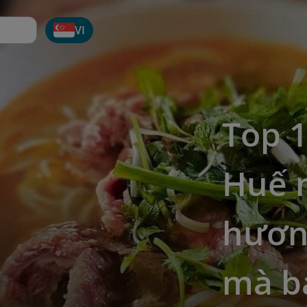
VI
Top 
Huế 
hương
mà b