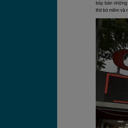
bày bán những 
thịt bò mềm và 