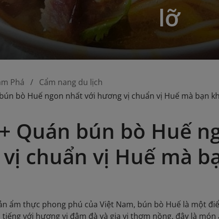
lỡ
ám Phá
Cẩm nang du lịch
bún bò Huế ngon nhất với hương vị chuẩn vị Huế mà bạn k
+ Quán bún bò Huế ng
vị chuẩn vị Huế mà b
ản ẩm thực phong phú của Việt Nam, bún bò Huế là một điểm 
 tiếng với hương vị đậm đà và gia vị thơm nồng, đây là món 