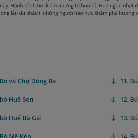
 này. Hành trình tìm kiếm những tô bún bò Huế ngon nhất ở
ương lẫn du khách, những người háo hức khám phá hương vị
 Bò và Chợ Đông Ba
11. B
 bò Huế Sen
12. B
 bò Huế Bà Gái
13. B
 Bò Mệ Kéo
14. B