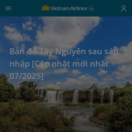
Bản đồ Tây Nguyên sau sáp
nhập [Cập nhật mới nhất
07/2025]