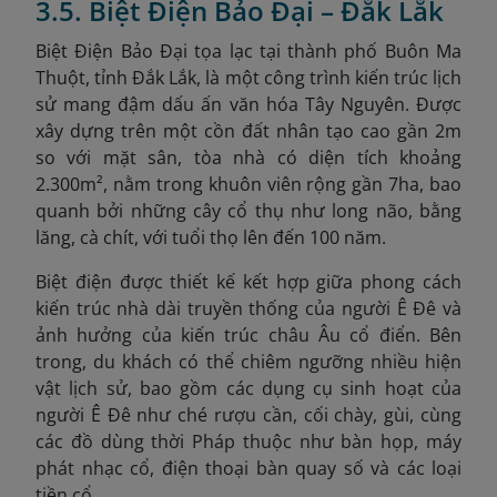
3.5. Biệt Điện Bảo Đại – Đắk Lắk
Biệt Điện Bảo Đại tọa lạc tại thành phố Buôn Ma
Thuột, tỉnh Đắk Lắk, là một công trình kiến trúc lịch
sử mang đậm dấu ấn văn hóa Tây Nguyên. Được
xây dựng trên một cồn đất nhân tạo cao gần 2m
so với mặt sân, tòa nhà có diện tích khoảng
2.300m², nằm trong khuôn viên rộng gần 7ha, bao
quanh bởi những cây cổ thụ như long não, bằng
lăng, cà chít, với tuổi thọ lên đến 100 năm.
Biệt điện được thiết kế kết hợp giữa phong cách
kiến trúc nhà dài truyền thống của người Ê Đê và
ảnh hưởng của kiến trúc châu Âu cổ điển. Bên
trong, du khách có thể chiêm ngưỡng nhiều hiện
vật lịch sử, bao gồm các dụng cụ sinh hoạt của
người Ê Đê như ché rượu cần, cối chày, gùi, cùng
các đồ dùng thời Pháp thuộc như bàn họp, máy
phát nhạc cổ, điện thoại bàn quay số và các loại
tiền cổ.