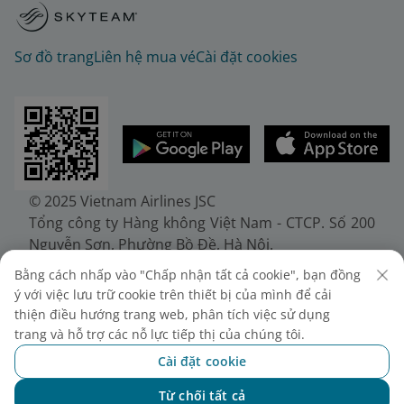
Sơ đồ trang
Liên hệ mua vé
Cài đặt cookies
© 2025 Vietnam Airlines JSC
Tổng công ty Hàng không Việt Nam - CTCP. Số 200
Nguyễn Sơn, Phường Bồ Đề, Hà Nội.
Điện thoại: (+84-24) 38272289. Fax: (+84-24)
Bằng cách nhấp vào "Chấp nhận tất cả cookie", bạn đồng
38722375
ý với việc lưu trữ cookie trên thiết bị của mình để cải
Giấy chứng nhận đăng ký doanh nghiệp, mã số
thiện điều hướng trang web, phân tích việc sử dụng
doanh nghiệp 0100107518, đăng ký lần đầu ngày
trang và hỗ trợ các nỗ lực tiếp thị của chúng tôi.
30/6/2010, đăng ký thay đổi lần thứ 10 ngày
Cài đặt cookie
24/7/2025, cấp bởi Sở Tài chính Thành phố Hà Nội.
Từ chối tất cả