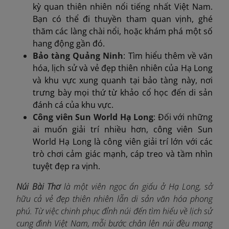
kỳ quan thiên nhiên nổi tiếng nhất Việt Nam.
Bạn có thể đi thuyền tham quan vịnh, ghé
thăm các làng chài nổi, hoặc khám phá một số
hang động gần đó.
Bảo tàng Quảng Ninh
: Tìm hiểu thêm về văn
hóa, lịch sử và vẻ đẹp thiên nhiên của Hạ Long
và khu vực xung quanh tại bảo tàng này, nơi
trưng bày mọi thứ từ khảo cổ học đến di sản
đánh cá của khu vực.
Công viên Sun World Hạ Long
: Đối với những
ai muốn giải trí nhiều hơn, công viên Sun
World Hạ Long là công viên giải trí lớn với các
trò chơi cảm giác mạnh, cáp treo và tầm nhìn
tuyệt đẹp ra vịnh.
Núi Bài Thơ
là một viên ngọc ẩn giấu ở Hạ Long, sở
hữu cả vẻ đẹp thiên nhiên lẫn di sản văn hóa phong
phú. Từ việc chinh phục đỉnh núi đến tìm hiểu về lịch sử
cung đình Việt Nam, mỗi bước chân lên núi đều mang