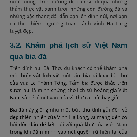
nước uống. Trên đường đi, bạn sẽ đi qua những
thảm thực vật xanh tươi, những con đường đá và
những bậc thang đá, dẫn bạn lên đỉnh núi, nơi bạn
có thể chiêm ngưỡng toàn cảnh Vịnh Hạ Long
tuyệt đẹp.
3.2. Khám phá lịch sử Việt Nam
qua bia đá
Trên đỉnh núi Bài Thơ, du khách có thể khám phá
một
hiện vật lịch sử
: một tấm bia đá khắc bài thơ
của vua Lê Thánh Tông. Tấm bia được khắc trên
sườn núi là minh chứng cho lịch sử hoàng gia Việt
Nam và hé lộ nét văn hóa và thơ ca thời bấy giờ.
Bia đá này giống như một bức thư tình gửi đến vẻ
đẹp thiên nhiên của Vịnh Hạ Long, và mang đến cơ
hội độc đáo để kết nối với quá khứ của Việt Nam
trong khi đắm mình vào nét quyến rũ hiện tại của