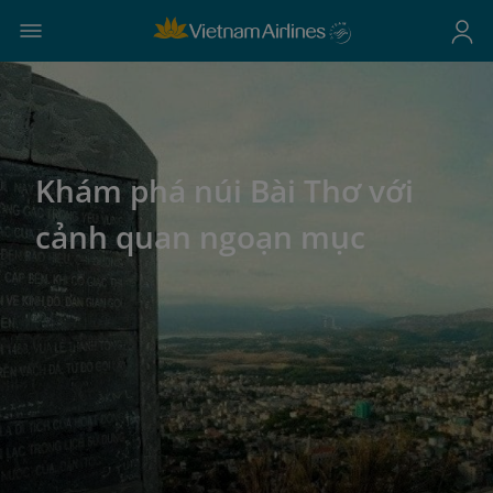
Khám phá núi Bài Thơ với
cảnh quan ngoạn mục