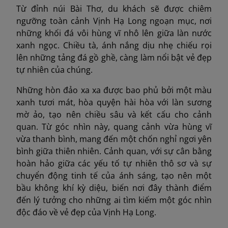
Từ đỉnh núi Bài Thơ, du khách sẽ được chiêm
ngưỡng toàn cảnh Vịnh Hạ Long ngoạn mục, nơi
những khối đá vôi hùng vĩ nhô lên giữa làn nước
xanh ngọc. Chiều tà, ánh nắng dịu nhẹ chiếu rọi
lên những tảng đá gồ ghề, càng làm nổi bật vẻ đẹp
tự nhiên của chúng.
Những hòn đảo xa xa được bao phủ bởi một màu
xanh tươi mát, hòa quyện hài hòa với làn sương
mờ ảo, tạo nên chiều sâu và kết cấu cho cảnh
quan. Từ góc nhìn này, quang cảnh vừa hùng vĩ
vừa thanh bình, mang đến một chốn nghỉ ngơi yên
bình giữa thiên nhiên. Cảnh quan, với sự cân bằng
hoàn hảo giữa các yếu tố tự nhiên thô sơ và sự
chuyển động tinh tế của ánh sáng, tạo nên một
bầu không khí kỳ diệu, biến nơi đây thành điểm
đến lý tưởng cho những ai tìm kiếm một góc nhìn
độc đáo về vẻ đẹp của Vịnh Hạ Long.