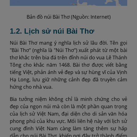
Bản đồ núi Bài Thơ (Nguồn: Internet)
1.2. Lịch sử núi Bài Thơ
Núi Bài Thơ mang ý nghĩa lịch sử lâu đời. Tên gọi
"Bài Thơ" (nghĩa là "Núi Thơ") xuất phát từ một bài
thơ khắc trên bia đá trên đỉnh núi do vua Lê Thánh
Tông cho khắc năm 1468. Bài thơ được viết bằng
tiếng Việt, phản ánh vẻ đẹp và sự hùng vĩ của Vịnh
Hạ Long, lưu giữ những cảnh đẹp đã truyền cảm
hứng cho nhà vua.
Bia tưởng niệm không chỉ là minh chứng cho vẻ
đẹp của ngọn núi mà còn là một phần quan trọng
của lịch sử Việt Nam, đại diện cho di sản văn hóa
phong phú của khu vực. Mối liên hệ này với lịch sử
cung đình Việt Nam càng làm tăng thêm sự hấp
dẫn cho núi Bài Thơ, khiến nơi đây trở thành điểm