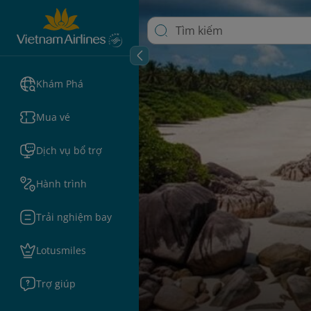
Khám Phá
Mua vé
Dịch vụ bổ trợ
Hành trình
Trải nghiệm bay
Lotusmiles
Trợ giúp