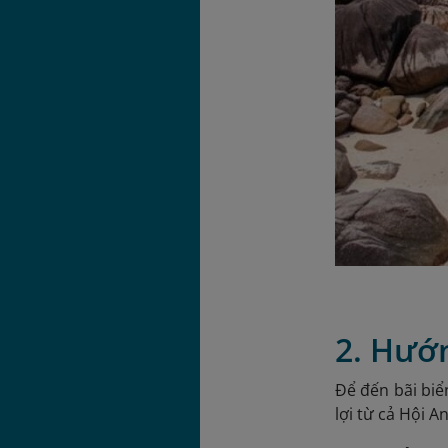
2. Hướn
Để đến bãi biể
lợi từ cả Hội A