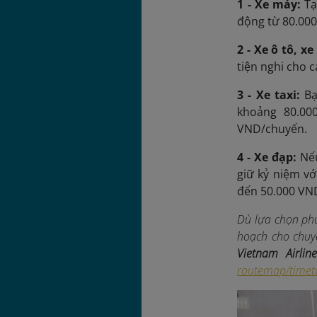
1 - Xe máy:
Tạ
động từ 80.000
2 - Xe ô tô, x
tiện nghi cho c
3 - Xe taxi:
Bạ
khoảng 80.00
VND/chuyến.
4 - Xe đạp:
Nế
giữ kỷ niệm vớ
đến 50.000 VN
Dù lựa chọn phư
hoạch cho chuy
Vietnam Airline
routemap/timet