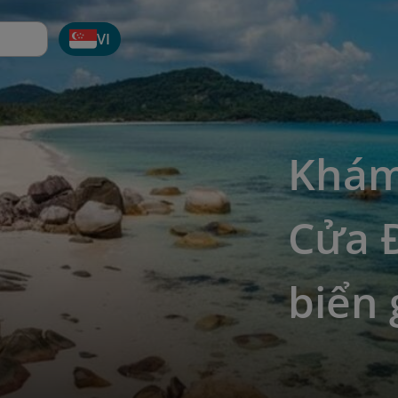
VI
Khám
Cửa 
biển 