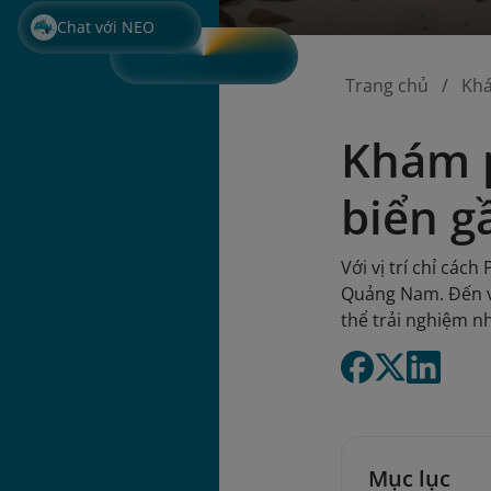
Chat với NEO
Trang chủ
Kh
Khám p
biển g
Với vị trí chỉ các
Quảng Nam. Đến v
thể trải nghiệm nh
Mục lục