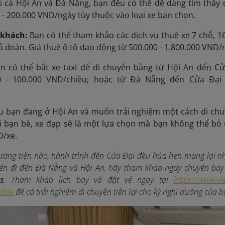
i cả Hội An và Đà Nẵng, bạn đều có thể dễ dàng tìm thấy 
 - 200.000 VND/ngày tùy thuộc vào loại xe bạn chọn.
e khách:
Bạn có thể tham khảo các dịch vụ thuê xe 7 chỗ, 1
ả đoàn. Giá thuê ô tô dao động từ 500.000 - 1.800.000 VND/ng
n có thể bắt xe taxi để di chuyển bằng từ Hội An đến C
0 - 100.000 VND/chiều; hoặc từ Đà Nẵng đến Cửa Đại 
u bạn đang ở Hội An và muốn trải nghiệm một cách di chu
i bạn bè, xe đạp sẽ là một lựa chọn mà bạn không thể bỏ
D/xe.
ơng tiện nào, hành trình đến Cửa Đại đều hứa hẹn mang lại nh
ến đi đến Đà Nẵng và Hội An, hãy tham khảo ngay chuyến bay
s
.
Tham khảo lịch bay và đặt vé ngay tại
https://www.vi
able
để có trải nghiệm di chuyện tiện lợi
cho kỳ nghỉ dưỡng của b