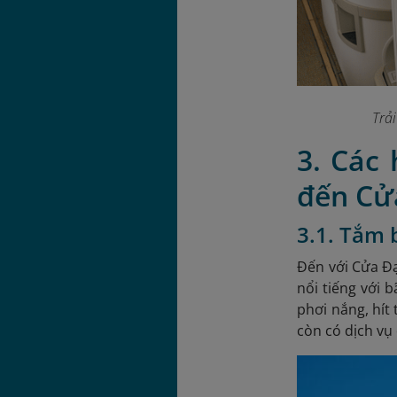
Trả
3. Các
đến Cử
3.1. Tắm 
Đến với Cửa Đạ
nổi tiếng với
phơi nắng, hít 
còn có dịch vụ 