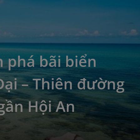
 phá bãi biển
Đại – Thiên đường
gần Hội An