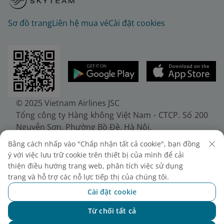
Sơ đồ trang
Liên hệ mua vé
Cài đặt cookies
© 2025 Vietnam Airlines JSC
Tổng công ty Hàng không Việt Nam - CTCP. Số 200
Nguyễn Sơn, Phường Bồ Đề, Hà Nội.
Điện thoại: (+84-24) 38272289. Fax: (+84-24)
Bằng cách nhấp vào "Chấp nhận tất cả cookie", bạn đồng
38722375
ý với việc lưu trữ cookie trên thiết bị của mình để cải
Giấy chứng nhận đăng ký doanh nghiệp, mã số
thiện điều hướng trang web, phân tích việc sử dụng
doanh nghiệp 0100107518, đăng ký lần đầu ngày
trang và hỗ trợ các nỗ lực tiếp thị của chúng tôi.
30/6/2010, đăng ký thay đổi lần thứ 10 ngày
Cài đặt cookie
24/7/2025, cấp bởi Sở Tài chính Thành phố Hà Nội.
Từ chối tất cả
Chat với NEO