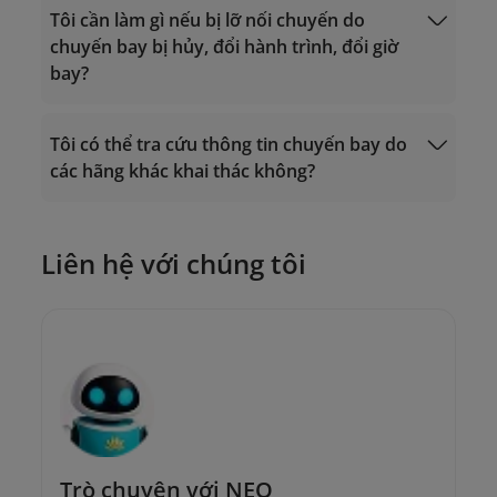
Tôi cần làm gì nếu bị lỡ nối chuyến do
chuyến bay bị hủy, đổi hành trình, đổi giờ
bay?
Tôi có thể tra cứu thông tin chuyến bay do
các hãng khác khai thác không?
Trung tâm Chăm sóc Khách hàng:
19001100 (cuộc gọi tại Việt Nam) hoặc
Yêu cầu đổi vé
(+84-24) 38320320 (cuộc gọi từ nước
ngoài);
Liên hệ với chúng tôi
Hoặc gửi email đến địa chỉ
onlinesupport@vietnamairlines.com
.
Trò chuyện với NEO