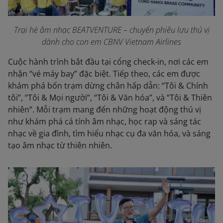
Trại hè âm nhạc BEATVENTURE – chuyến phiêu lưu thú vị
dành cho con em CBNV Vietnam Airlines
Cuộc hành trình bắt đầu tại cổng check-in, nơi các em
nhận “vé máy bay” đặc biệt. Tiếp theo, các em được
khám phá bốn trạm dừng chân hấp dẫn: “Tôi & Chính
tôi”, “Tôi & Mọi người”, “Tôi & Văn hóa”, và “Tôi & Thiên
nhiên”. Mỗi trạm mang đến những hoạt động thú vị
như khám phá cá tính âm nhạc, học rap và sáng tác
nhạc về gia đình, tìm hiểu nhạc cụ đa văn hóa, và sáng
tạo âm nhạc từ thiên nhiên.