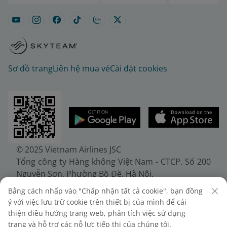
Sơ đồ trang
Liên hệ mua vé
Cài đặt cookies
© 2025 Vietnam Airlines JSC
Tổng công ty Hàng không Việt Nam - CTCP. Số 200
Nguyễn Sơn, Phường Bồ Đề, Hà Nội.
Điện thoại: (+84-24) 38272289. Fax: (+84-24)
Bằng cách nhấp vào "Chấp nhận tất cả cookie", bạn đồng
38722375
ý với việc lưu trữ cookie trên thiết bị của mình để cải
Giấy chứng nhận đăng ký doanh nghiệp, mã số
thiện điều hướng trang web, phân tích việc sử dụng
doanh nghiệp 0100107518, đăng ký lần đầu ngày
trang và hỗ trợ các nỗ lực tiếp thị của chúng tôi.