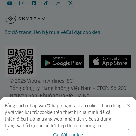
Sơ đồ trang
Liên hệ mua vé
Cài đặt cookies
© 2025 Vietnam Airlines JSC
Tổng công ty Hàng không Việt Nam - CTCP. Số 200
Nguyễn Sơn, Phường Bồ Đề, Hà Nội.
Điện thoại: (+84-24) 38272289. Fax: (+84-24)
Bằng cách nhấp vào "Chấp nhận tất cả cookie", bạn đồng
38722375
ý với việc lưu trữ cookie trên thiết bị của mình để cải
Giấy chứng nhận đăng ký doanh nghiệp, mã số
thiện điều hướng trang web, phân tích việc sử dụng
doanh nghiệp 0100107518, đăng ký lần đầu ngày
trang và hỗ trợ các nỗ lực tiếp thị của chúng tôi.
30/6/2010, đăng ký thay đổi lần thứ 10 ngày
Cài đặt cookie