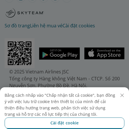
Sơ đồ trang
Liên hệ mua vé
Cài đặt cookies
© 2025 Vietnam Airlines JSC
Tổng công ty Hàng không Việt Nam - CTCP. Số 200
Nguyễn Sơn, Phường Bồ Đề, Hà Nội.
Điện thoại: (+84-24) 38272289. Fax: (+84-24)
Bằng cách nhấp vào "Chấp nhận tất cả cookie", bạn đồng
38722375
ý với việc lưu trữ cookie trên thiết bị của mình để cải
Giấy chứng nhận đăng ký doanh nghiệp, mã số
thiện điều hướng trang web, phân tích việc sử dụng
doanh nghiệp 0100107518, đăng ký lần đầu ngày
trang và hỗ trợ các nỗ lực tiếp thị của chúng tôi.
30/6/2010, đăng ký thay đổi lần thứ 10 ngày
Cài đặt cookie
24/7/2025, cấp bởi Sở Tài chính Thành phố Hà Nội.