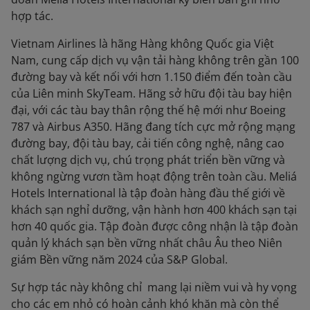
hợp tác.
Vietnam Airlines là hãng Hàng không Quốc gia Việt
Nam, cung cấp dịch vụ vận tải hàng không trên gần 100
đường bay và kết nối với hơn 1.150 điểm đến toàn cầu
của Liên minh SkyTeam. Hãng sở hữu đội tàu bay hiện
đại, với các tàu bay thân rộng thế hệ mới như Boeing
787 và Airbus A350. Hãng đang tích cực mở rộng mạng
đường bay, đội tàu bay, cải tiến công nghệ, nâng cao
chất lượng dịch vụ, chú trọng phát triển bền vững và
không ngừng vươn tầm hoạt động trên toàn cầu. Meliá
Hotels International là tập đoàn hàng đầu thế giới về
khách sạn nghỉ dưỡng, vận hành hơn 400 khách sạn tại
hơn 40 quốc gia. Tập đoàn được công nhận là tập đoàn
quản lý khách sạn bền vững nhất châu Âu theo Niên
giám Bền vững năm 2024 của S&P Global.
Sự hợp tác này không chỉ mang lại niềm vui và hy vọng
cho các em nhỏ có hoàn cảnh khó khăn mà còn thể