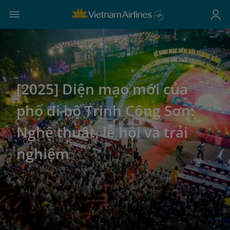
[2025] Diện mạo mới của
phố đi bộ Trịnh Công Sơn:
Nghệ thuật, lễ hội và trải
nghiệm