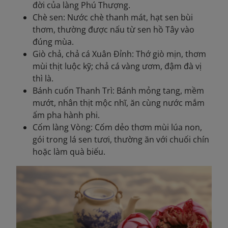
đời của làng Phú Thượng.
Chè sen: Nước chè thanh mát, hạt sen bùi
thơm, thường được nấu từ sen hồ Tây vào
đúng mùa.
Giò chả, chả cá Xuân Đỉnh: Thớ giò mịn, thơm
mùi thịt luộc kỹ; chả cá vàng ươm, đậm đà vị
thì là.
Bánh cuốn Thanh Trì: Bánh mỏng tang, mềm
mướt, nhân thịt mộc nhĩ, ăn cùng nước mắm
ấm pha hành phi.
Cốm làng Vòng: Cốm dẻo thơm mùi lúa non,
gói trong lá sen tươi, thường ăn với chuối chín
hoặc làm quà biếu.