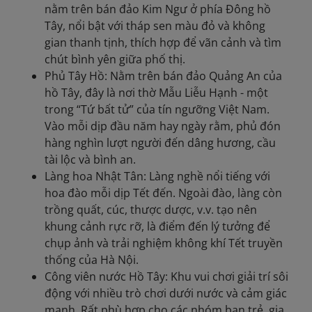
nằm trên bán đảo Kim Ngư ở phía Đông hồ
Tây, nổi bật với tháp sen màu đỏ và không
gian thanh tịnh, thích hợp để vãn cảnh và tìm
chút bình yên giữa phố thị.
Phủ Tây Hồ: Nằm trên bán đảo Quảng An của
hồ Tây, đây là nơi thờ Mẫu Liễu Hạnh - một
trong “Tứ bất tử” của tín ngưỡng Việt Nam.
Vào mỗi dịp đầu năm hay ngày rằm, phủ đón
hàng nghìn lượt người đến dâng hương, cầu
tài lộc và bình an.
Làng hoa Nhật Tân: Làng nghề nổi tiếng với
hoa đào mỗi dịp Tết đến. Ngoài đào, làng còn
trồng quất, cúc, thược dược, v.v. tạo nên
khung cảnh rực rỡ, là điểm đến lý tưởng để
chụp ảnh và trải nghiệm không khí Tết truyền
thống của Hà Nội.
Công viên nước Hồ Tây: Khu vui chơi giải trí sôi
động với nhiều trò chơi dưới nước và cảm giác
mạnh. Rất phù hợp cho các nhóm bạn trẻ, gia