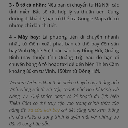
3 - Ô tô cá nhân:
Nếu bạn di chuyển từ Hà Nội, các
tỉnh miền Bắc sẽ rất hợp lý và thuận tiện. Cung
đường đi khá dễ, bạn có thể tra Google Maps để có
những chỉ dẫn chi tiết.
4 - Máy bay:
Là phương tiện di chuyển nhanh
nhất, từ điểm xuất phát bạn có thể bay đến sân
bay Vinh (Nghệ An) hoặc sân bay Đồng Hới, Quảng
Bình (nay thuộc tỉnh Quảng Trị). Sau đó bạn di
chuyển bằng ô tô hoặc taxi để đến biển Thiên Cầm
khoảng 80km từ Vinh, 150km từ Đồng Hới.
Vietnam Airlines khai thác nhiều chuyến bay thẳng đến
Vinh, Đồng Hới từ Hà Nội, Thành phố Hồ Chí Minh, Đà
Nẵng, v.v. Quý khách đang có kế hoạch du lịch biển
Thiên Cầm có thể truy cập vào trang chính thức của
hãng để
tra cứu lịch bay
chi tiết cũng như xem thông
tin của nhiều chương trình khuyến mãi với những ưu
đãi vô cùng hấp dẫn.