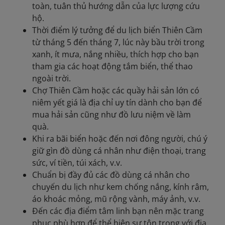
toàn, tuân thủ hướng dẫn của lực lượng cứu
hộ.
Thời điểm lý tưởng để du lịch biển Thiên Cầm
từ tháng 5 đến tháng 7, lúc này bầu trời trong
xanh, ít mưa, nắng nhiều, thích hợp cho bạn
tham gia các hoạt động tắm biển, thể thao
ngoài trời.
Chợ Thiên Cầm hoặc các quầy hải sản lớn có
niêm yết giá là địa chỉ uy tín dành cho bạn để
mua hải sản cũng như đồ lưu niệm về làm
quà.
Khi ra bãi biển hoặc đến nơi đông người, chú ý
giữ gìn đồ dùng cá nhân như điện thoại, trang
sức, ví tiền, túi xách, v.v.
Chuẩn bị đầy đủ các đồ dùng cá nhân cho
chuyến du lịch như kem chống nắng, kính râm,
áo khoác mỏng, mũ rộng vành, máy ảnh, v.v.
Đến các địa điểm tâm linh bạn nên mặc trang
phục phù hợp để thể hiện sự tôn trọng với địa