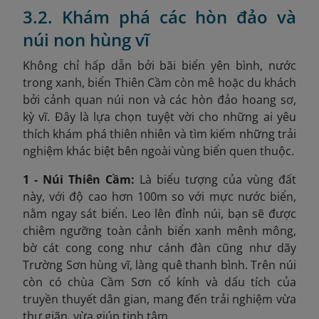
3.2. Khám phá các hòn đảo và
núi non hùng vĩ
Không chỉ hấp dẫn bởi bãi biển yên bình, nước
trong xanh, biển Thiên Cầm còn mê hoặc du khách
bởi cảnh quan núi non và các hòn đảo hoang sơ,
kỳ vĩ. Đây là lựa chọn tuyệt vời cho những ai yêu
thích khám phá thiên nhiên và tìm kiếm những trải
nghiệm khác biệt bên ngoài vùng biển quen thuộc.
1 - Núi Thiên Cầm:
Là biểu tượng của vùng đất
này, với độ cao hơn 100m so với mực nước biển,
nằm ngay sát biển. Leo lên đỉnh núi, bạn sẽ được
chiêm ngưỡng toàn cảnh biển xanh mênh mông,
bờ cát cong cong như cánh đàn cũng như dãy
Trường Sơn hùng vĩ, làng quê thanh bình. Trên núi
còn có chùa Cầm Sơn cổ kính và dấu tích của
truyền thuyết dân gian, mang đến trải nghiệm vừa
thư giãn, vừa giúp tịnh tâm.