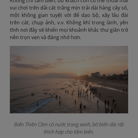
Không chỉ tắm biển, du khách còn có thể thoải mái
vui chơi trên dải cát trắng mịn trải dài hàng cây số,
một không gian tuyệt vời để dạo bộ, xây lâu đài
trên cát, chụp ảnh, v.v. Không khí trong lành, yên
tĩnh nơi đây sẽ khiến mọi khoảnh khắc thư giãn trở
nên trọn vẹn và đáng nhớ hơn.
Biển Thiên Cầm có nước trong xanh, bờ biển dài rất
thích hợp cho tắm biển.