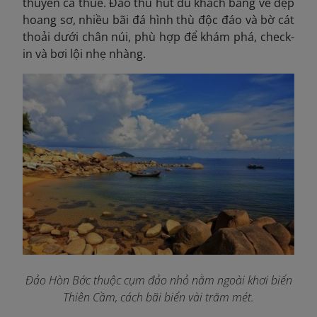
thuyền cá thuê. Đảo thu hút du khách bằng vẻ đẹp
hoang sơ, nhiều bãi đá hình thù độc đáo và bờ cát
thoải dưới chân núi, phù hợp để khám phá, check-
in và bơi lội nhẹ nhàng.
Đảo Hòn Bớc thuộc cụm đảo nhỏ nằm ngoài khơi biển
Thiên Cầm, cách bãi biển vài trăm mét.