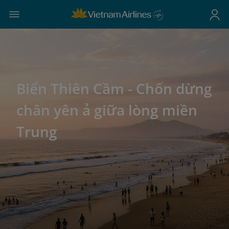
Biển Thiên Cầm - Chốn dừng
chân yên ả giữa lòng miền
Trung