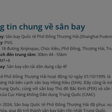
g tin chung về sân bay
ay
: Sân bay Quốc tế Phố Đông Thượng Hải (Shanghai Pudong
ay
: PVG
ố 18 đường Xinjinqiao, Chúc Kiều, Phố Đông, Thượng Hải, T
ch đến trung tâm
: 30km 44 - 55km
GMT+8
bay
: Sân bay vận tải dân dụng cấp 4F
tế Phố Đông Thượng Hải hoạt động từ ngày 01/10/1999, là 
ượng Hải bên cạnh sân bay Hồng Kiều (SHA). Đây cũng là m
rung Quốc, cùng với sân bay Thủ đô Bắc Kinh (PEK) và sâ
i của Cục Hàng không Dân dụng Trung Quốc (CAAC).
 2024, Sân bay Quốc tế Phố Đông Thượng Hải đã phục vụ 7
 hóa, qua đó trở thành sân bay bận rộn nhất Trung Quốc.