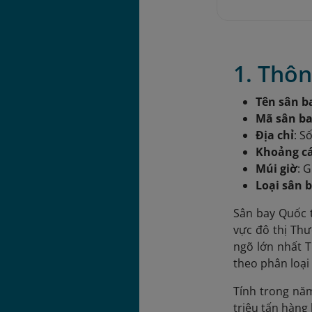
1. Thôn
Tên sân b
Mã sân b
Địa chỉ
: S
Khoảng cá
Múi giờ
: 
Loại sân 
Sân bay Quốc 
vực đô thị Th
ngõ lớn nhất T
theo phân loạ
Tính trong năm
triệu tấn hàng