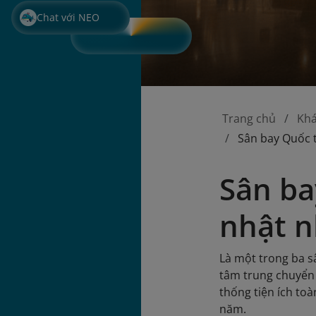
Chat với NEO
Trang chủ
Kh
Sân bay Quốc 
Sân ba
nhật n
Là một trong ba s
tâm trung chuyển 
thống tiện ích to
năm.