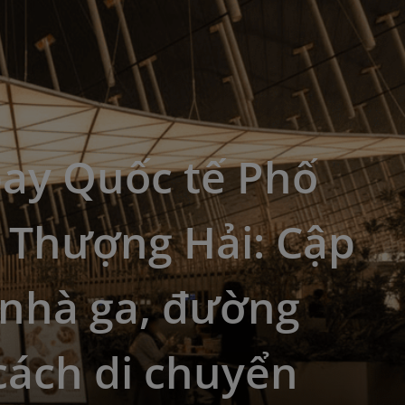
bay Quốc tế Phố
 Thượng Hải: Cập
 nhà ga, đường
cách di chuyển