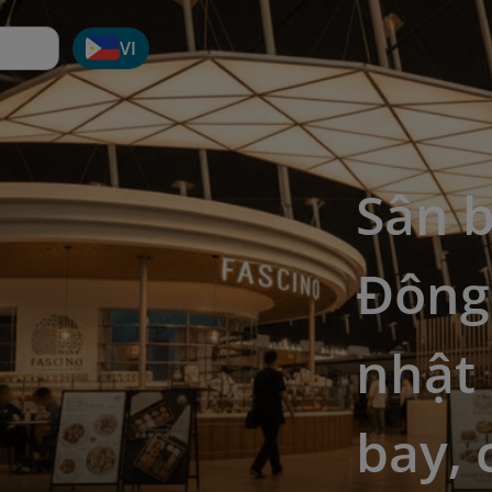
VI
Sân 
Đông
nhật
bay, 