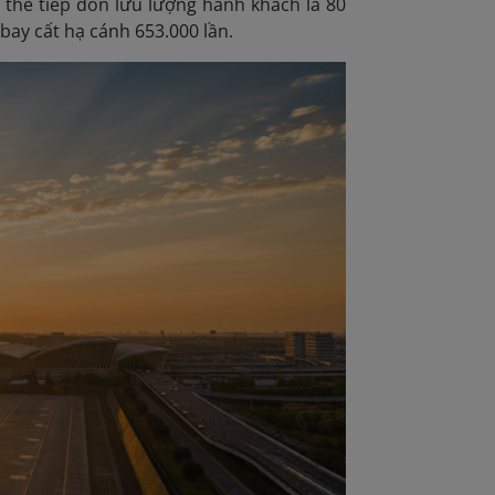
 thể tiếp đón lưu lượng hành khách là 80
 bay cất hạ cánh 653.000 lần.