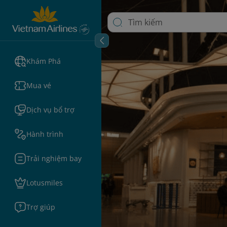
Khám Phá
Mua vé
Dịch vụ bổ trợ
Hành trình
Trải nghiệm bay
Lotusmiles
Trợ giúp