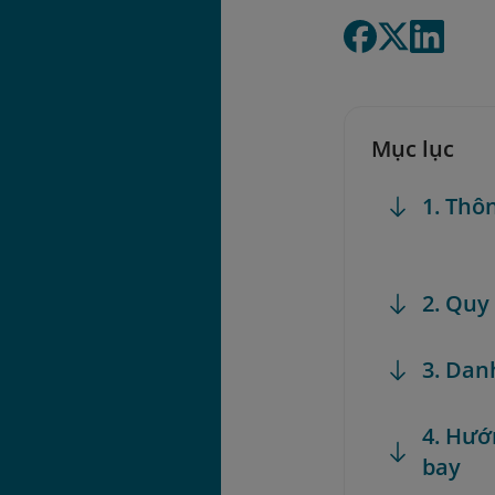
Mục lục
1. Thô
2. Quy
3. Dan
4. Hướ
bay