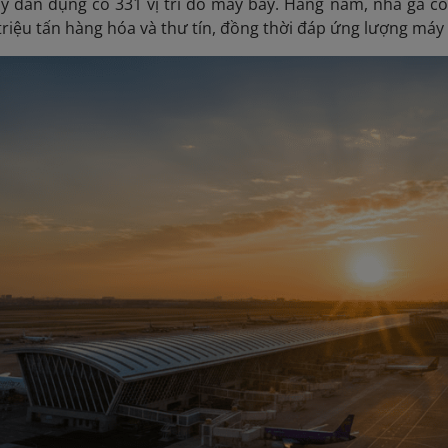
 dân dụng có 331 vị trí đỗ máy bay. Hàng năm, nhà ga có
7 triệu tấn hàng hóa và thư tín, đồng thời đáp ứng lượng máy