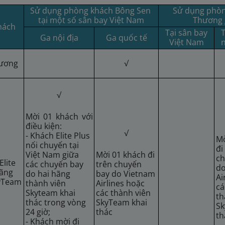
Sử dụng phòng khách Bông Sen
Sử dụng phò
tại một số sân bay Việt Nam
Thương 
hách
Tại sân bay
T
Ga nội địa
Ga quốc tế
Việt Nam
ương
√
√
Mời 01 khách với
điều kiện:
√
- Khách Elite Plus
Mờ
nối chuyến tại
đi
Việt Nam giữa
Mời 01 khách đi
ch
Elite
các chuyến bay
trên chuyến
do
hãng
do hai hãng
bay do Vietnam
Ai
kyTeam
thành viên
Airlines hoặc
cá
Skyteam khai
các thành viên
th
thác trong vòng
SkyTeam khai
Sk
24 giờ;
thác
th
- Khách mời đi