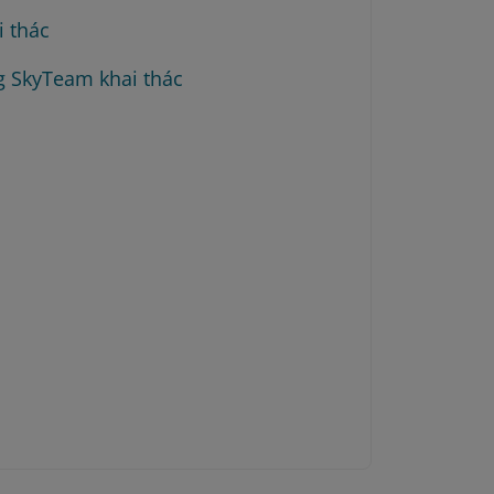
i thác
g SkyTeam khai thác