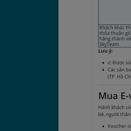
Khách khác t
thỏa thuận gi
hãng thành vi
SkyTeam
Lưu ý:
√: Được s
Các sân ba
(TP. Hồ Ch
Mua E-
Hành khách có
bè, người thân
Voucher có