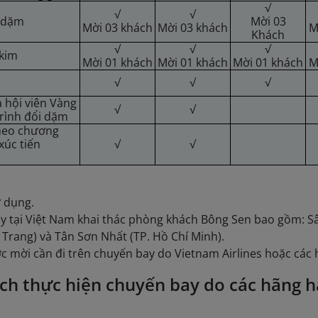
√
√
√
u dặm
Mời 03
Mời 03 khách
Mời 03 khách
M
Khách
√
√
√
 kim
Mời 01 khách
Mời 01 khách
Mời 01 khách
M
√
√
√
 hội viên Vàng
√
√
rình đổi dặm
heo chương
xúc tiến
√
√
ử dụng.
y tại Việt Nam khai thác phòng khách Bông Sen bao gồm: Sâ
Trang) và Tân Sơn Nhất (TP. Hồ Chí Minh).
 mời cần đi trên chuyến bay do Vietnam Airlines hoặc các 
ch thực hiện chuyến bay do các hãng 