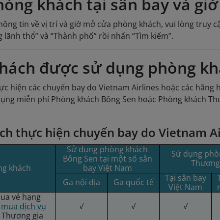
phòng khách tại sân bay và gi
hông tin về vị trí và giờ mở cửa phòng khách, vui lòng truy
 lãnh thổ” và “Thành phố” rồi nhấn “Tìm kiếm”.
hách được sử dụng phòng kh
c hiện các chuyến bay do Vietnam Airlines hoặc các hãng 
dụng miễn phí Phòng khách Bông Sen hoặc Phòng khách Thư
h thực hiện chuyến bay do Vietnam Air
Sử dụng phòng khách
Sử dụng phò
Bông Sen tại một số sân
Thương
ng khách
bay Việt Nam
Tại sân bay
Ga nội địa
Ga quốc tế
Việt Nam
ua vé hạng
à
mua dịch vụ
√
√
√
 Thương gia