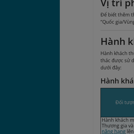
Vị trí 
Để biết thêm t
“Quốc gia/Vùng
Hành k
Hành khách thự
thác được sử 
dưới đây:
Hành khác
Đối tượ
Hành khách m
Thương gia v
nâng hạng
lên