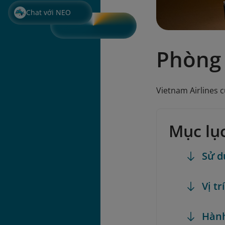
Chat với NEO
Phòng
Vietnam Airlines 
Mục lụ
Sử d
Vị t
Hành