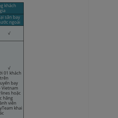
ng khách
gia
ại sân bay
nước ngoài
√
√
i 01 khách
 trên
uyến bay
 Vietnam
rlines hoặc
c hãng
ành viên
yTeam khai
ác