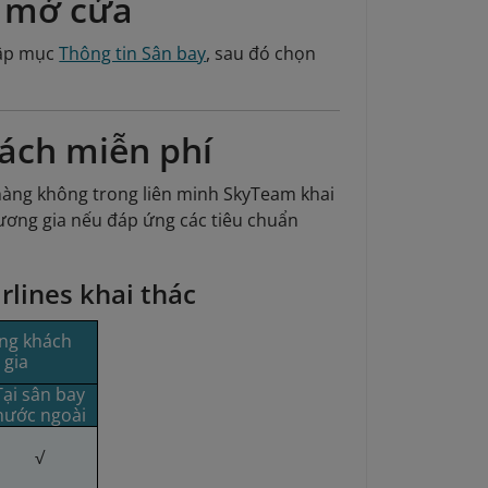
ờ mở cửa
 cập mục
Thông tin Sân bay
, sau đó chọn
ách miễn phí
hàng không trong liên minh SkyTeam khai
ơng gia nếu đáp ứng các tiêu chuẩn
lines khai thác
ng khách
 gia
Tại sân bay
nước ngoài
√