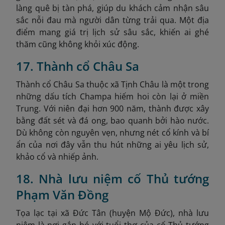
làng quê bị tàn phá, giúp du khách cảm nhận sâu
sắc nỗi đau mà người dân từng trải qua. Một địa
điểm mang giá trị lịch sử sâu sắc, khiến ai ghé
thăm cũng không khỏi xúc động.
17. Thành cổ Châu Sa
Thành cổ Châu Sa thuộc xã Tịnh Châu là một trong
những dấu tích Champa hiếm hoi còn lại ở miền
Trung. Với niên đại hơn 900 năm, thành được xây
bằng đất sét và đá ong, bao quanh bởi hào nước.
Dù không còn nguyên vẹn, nhưng nét cổ kính và bí
ẩn của nơi đây vẫn thu hút những ai yêu lịch sử,
khảo cổ và nhiếp ảnh.
18. Nhà lưu niệm cố Thủ tướng
Phạm Văn Đồng
Tọa lạc tại xã Đức Tân (huyện Mộ Đức), nhà lưu
niệm là nơi gắn bó với tuổi thơ của cố Thủ tướng