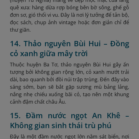
quê xưa: hàng dừa rợp bóng bên bờ sông, ghế gỗ
đơn sơ, gió thổi vi vu. Đây là nơi lý tưởng để tản bộ,
đọc sách, chụp ảnh vintage hoặc đơn giản chỉ để
thư giãn.
14. Thảo nguyên Bùi Hui – Đồng
cỏ xanh giữa mây trời
Thuộc huyện Ba Tơ, thảo nguyên Bùi Hui gây ấn
tượng bởi không gian rộng lớn, cỏ xanh mướt trải
dài, bao quanh bởi đồi núi trập trùng. Đến đây vào
sáng sớm, bạn sẽ bắt gặp sương mù bảng lảng,
nắng nhẹ chiếu xuống bãi cỏ, tạo nên một khung
cảnh đậm chất châu Âu.
15. Đầm nước ngọt An Khê –
Không gian sinh thái trù phú
Đây là một đầm nước ngọt lớn nằm sát biển, nơi