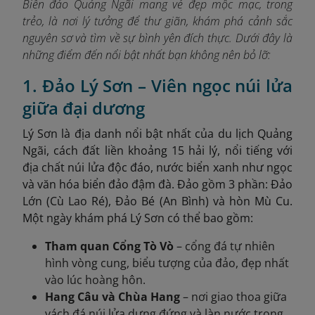
Biển đảo Quảng Ngãi mang vẻ đẹp mộc mạc, trong
trẻo, là nơi lý tưởng để thư giãn, khám phá cảnh sắc
nguyên sơ và tìm về sự bình yên đích thực. Dưới đây là
những điểm đến nổi bật nhất bạn không nên bỏ lỡ:
1. Đảo Lý Sơn – Viên ngọc núi lửa
giữa đại dương
Lý Sơn là địa danh nổi bật nhất của du lịch Quảng
Ngãi, cách đất liền khoảng 15 hải lý, nổi tiếng với
địa chất núi lửa độc đáo, nước biển xanh như ngọc
và văn hóa biển đảo đậm đà. Đảo gồm 3 phần: Đảo
Lớn (Cù Lao Ré), Đảo Bé (An Bình) và hòn Mù Cu.
Một ngày khám phá Lý Sơn có thể bao gồm:
Tham quan Cổng Tò Vò
– cổng đá tự nhiên
hình vòng cung, biểu tượng của đảo, đẹp nhất
vào lúc hoàng hôn.
Hang Câu và Chùa Hang
– nơi giao thoa giữa
vách đá núi lửa dựng đứng và làn nước trong