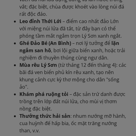
vắt; đặc biệt, chùa được khoét vào lòng núi đá
rất độc đáo.
Leo đỉnh Thới Lới
– điểm cao nhất đảo Lớn
với miệng núi lửa đã tắt, từ đây bạn có thể
phóng tầm mắt ngắm trọn Lý Sơn xanh ngắt.
Ghé Đảo Bé (An Bình)
– nơi lý tưởng để
lặn
ngắm san hô
, bơi lội giữa biển xanh, hoặc trải
nghiệm đi thuyền thúng cùng ngư dân.
Mùa rêu Lý Sơn
(từ tháng 12 đến tháng 4): các
bãi đá ven biển phủ kín rêu xanh, tạo nên
khung cảnh cực kỳ thơ mộng cho dân "sống
ảo".
Khám phá ruộng tỏi
– đặc sản trứ danh được
trồng trên lớp đất núi lửa, cho mùi vị thơm
nồng đặc biệt.
Thưởng thức hải sản
: nhum nướng mỡ hành,
cua huỳnh đế hấp bia, ốc mặt trăng nướng
than, v.v.