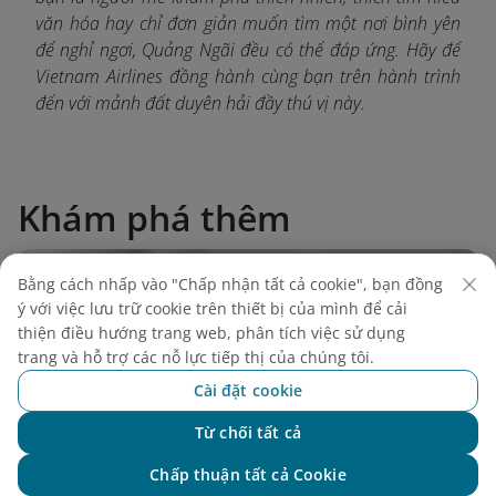
văn hóa hay chỉ đơn giản muốn tìm một nơi bình yên
để nghỉ ngơi, Quảng Ngãi đều có thể đáp ứng. Hãy để
Vietnam Airlines đồng hành cùng bạn trên hành trình
đến với mảnh đất duyên hải đầy thú vị này.
Khám phá thêm
Bằng cách nhấp vào "Chấp nhận tất cả cookie", bạn đồng
ý với việc lưu trữ cookie trên thiết bị của mình để cải
thiện điều hướng trang web, phân tích việc sử dụng
trang và hỗ trợ các nỗ lực tiếp thị của chúng tôi.
Cài đặt cookie
Từ chối tất cả
Chat với NEO
Chấp thuận tất cả Cookie