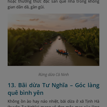
hoặc thưởng thức đặc sản quê nhà trong không
gian dân dã, gần gũi.
Rừng dừa Cà Ninh
13. Bãi dừa Tư Nghĩa – Góc làng
quê bình yên
Không ồn ào hay náo nhiệt, bãi dừa ở xã Tịnh Hà
(huyện Tư Nghĩa) mang vẻ đẹp mộc mạc của làng