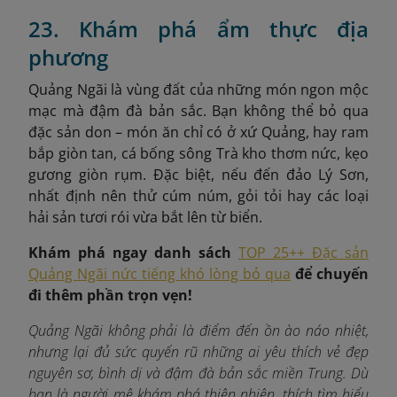
23. Khám phá ẩm thực địa
phương
Quảng Ngãi là vùng đất của những món ngon mộc
mạc mà đậm đà bản sắc. Bạn không thể bỏ qua
đặc sản don – món ăn chỉ có ở xứ Quảng, hay ram
bắp giòn tan, cá bống sông Trà kho thơm nức, kẹo
gương giòn rụm. Đặc biệt, nếu đến đảo Lý Sơn,
nhất định nên thử cúm núm, gỏi tỏi hay các loại
hải sản tươi rói vừa bắt lên từ biển.
Khám phá ngay danh sách
TOP 25++ Đặc sản
Quảng Ngãi nức tiếng khó lòng bỏ qua
để chuyến
đi thêm phần trọn vẹn!
Quảng Ngãi không phải là điểm đến ồn ào náo nhiệt,
nhưng lại đủ sức quyến rũ những ai yêu thích vẻ đẹp
nguyên sơ, bình dị và đậm đà bản sắc miền Trung. Dù
bạn là người mê khám phá thiên nhiên, thích tìm hiểu