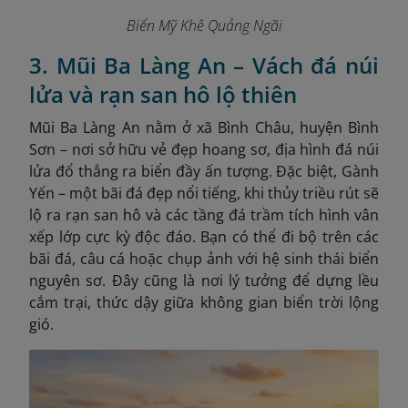
Biển Mỹ Khê Quảng Ngãi
3. Mũi Ba Làng An – Vách đá núi
lửa và rạn san hô lộ thiên
Mũi Ba Làng An nằm ở xã Bình Châu, huyện Bình
Sơn – nơi sở hữu vẻ đẹp hoang sơ, địa hình đá núi
lửa đổ thẳng ra biển đầy ấn tượng. Đặc biệt, Gành
Yến – một bãi đá đẹp nổi tiếng, khi thủy triều rút sẽ
lộ ra rạn san hô và các tầng đá trầm tích hình vân
xếp lớp cực kỳ độc đáo. Bạn có thể đi bộ trên các
bãi đá, câu cá hoặc chụp ảnh với hệ sinh thái biển
nguyên sơ. Đây cũng là nơi lý tưởng để dựng lều
cắm trại, thức dậy giữa không gian biển trời lộng
gió.