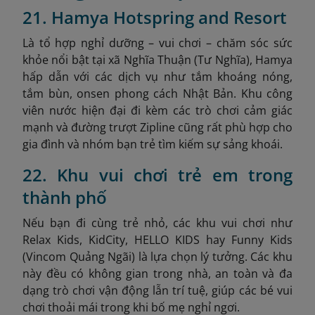
21. Hamya Hotspring and Resort
Là tổ hợp nghỉ dưỡng – vui chơi – chăm sóc sức
khỏe nổi bật tại xã Nghĩa Thuận (Tư Nghĩa), Hamya
hấp dẫn với các dịch vụ như tắm khoáng nóng,
tắm bùn, onsen phong cách Nhật Bản. Khu công
viên nước hiện đại đi kèm các trò chơi cảm giác
mạnh và đường trượt Zipline cũng rất phù hợp cho
gia đình và nhóm bạn trẻ tìm kiếm sự sảng khoái.
22. Khu vui chơi trẻ em trong
thành phố
Nếu bạn đi cùng trẻ nhỏ, các khu vui chơi như
Relax Kids, KidCity, HELLO KIDS hay Funny Kids
(Vincom Quảng Ngãi) là lựa chọn lý tưởng. Các khu
này đều có không gian trong nhà, an toàn và đa
dạng trò chơi vận động lẫn trí tuệ, giúp các bé vui
chơi thoải mái trong khi bố mẹ nghỉ ngơi.