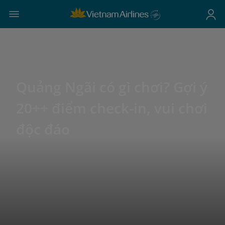
Quảng Ngãi có gì chơi? Gợi ý
20++ điểm check-in, vui chơi
độc đáo